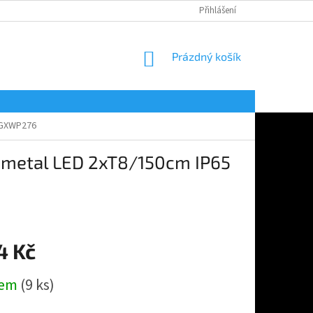
Přihlášení
NÁKUPNÍ
Prázdný košík
KOŠÍK
 GXWP276
 metal LED 2xT8/150cm IP65
4 Kč
dem
(9 ks)