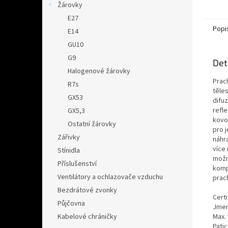
Žárovky
E27
Popi
E14
GU10
G9
Det
Halogenové žárovky
Prac
R7s
těles
GX53
difuz
refle
GX5,3
kovo
Ostatní žárovky
pro 
Zářivky
náhra
více 
Stínidla
možn
Příslušenství
komp
Ventilátory a ochlazovače vzduchu
prac
Bezdrátové zvonky
Certi
Půjčovna
Jmen
Max.
Kabelové chráničky
Pati