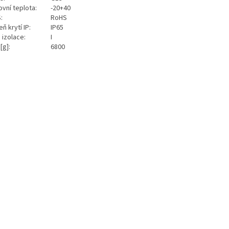
ovní teplota:
-20+40
S:
RoHS
ň krytí IP:
IP65
 izolace:
I
[g]:
6800