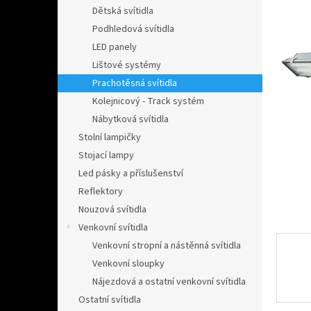
n
Dětská svítidla
e
Podhledová svítidla
l
LED panely
Lištové systémy
Prachotěsná svítidla
Kolejnicový - Track systém
Nábytková svítidla
Stolní lampičky
Stojací lampy
Led pásky a příslušenství
Reflektory
Nouzová svítidla
Venkovní svítidla
Venkovní stropní a nástěnná svítidla
Venkovní sloupky
Nájezdová a ostatní venkovní svítidla
Ostatní svítidla