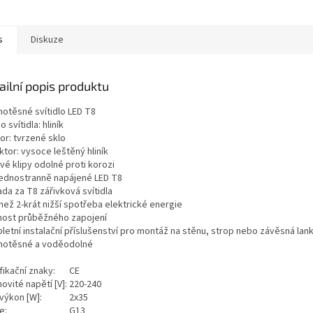
s
Diskuze
ailní popis produktu
hotěsné svítidlo LED T8
o svítidla: hliník
or: tvrzené sklo
ktor: vysoce leštěný hliník
vé klipy odolné proti korozi
jednostranně napájené LED T8
da za T8 zářivková svítidla
než 2-krát nižší spotřeba elektrické energie
ost průběžného zapojení
letní instalační příslušenství pro montáž na stěnu, strop nebo závěsná lan
hotěsné a voděodolné
fikační znaky:
CE
ovité napětí [V]:
220-240
 výkon [W]:
2x35
ce:
G13