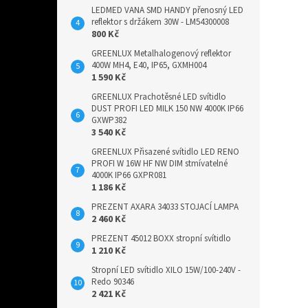
LEDMED VANA SMD HANDY přenosný LED
reflektor s držákem 30W - LM54300008
800 Kč
GREENLUX Metalhalogenový reflektor
400W MH4, E40, IP65, GXMH004
1 590 Kč
GREENLUX Prachotěsné LED svítidlo
DUST PROFI LED MILK 150 NW 4000K IP66
GXWP382
3 540 Kč
GREENLUX Přisazené svítidlo LED RENO
PROFI W 16W HF NW DIM stmívatelné
4000K IP66 GXPR081
1 186 Kč
PREZENT AXARA 34033 STOJACÍ LAMPA
2 460 Kč
PREZENT 45012 BOXX stropní svítidlo
1 210 Kč
Stropní LED svítidlo XILO 15W/100-240V -
Redo 90346
2 421 Kč