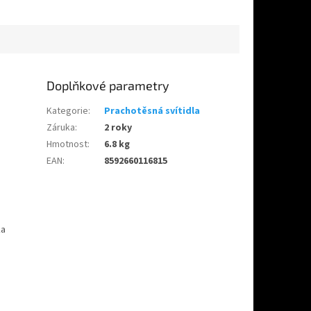
Doplňkové parametry
Kategorie
:
Prachotěsná svítidla
Záruka
:
2 roky
Hmotnost
:
6.8 kg
EAN
:
8592660116815
ka