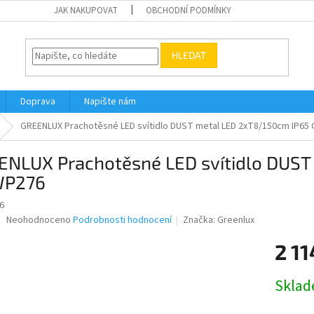
JAK NAKUPOVAT
OBCHODNÍ PODMÍNKY
HLEDAT
Doprava
Napište nám
GREENLUX Prachotěsné LED svítidlo DUST metal LED 2xT8/150cm IP65
ENLUX Prachotěsné LED svítidlo DUST
P276
6
Průměrné
Neohodnoceno
Podrobnosti hodnocení
Značka:
Greenlux
hodnocení
produktu
2 11
je
0,0
Měrná
Skla
z
cena:
5
hvězdiček.