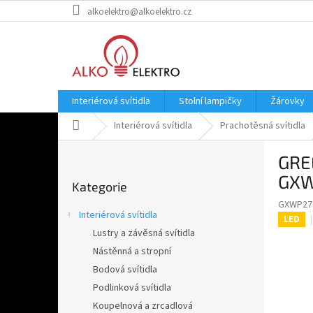
Přejít
alkoelektro@alkoelektro.cz
na
obsah
Interiérová svítidla
Stolní lampičky
Žárovky
Domů
Interiérová svítidla
Prachotěsná svítidla
P
GRE
o
Přeskočit
s
GXW
Kategorie
kategorie
t
GXWP27
r
Interiérová svítidla
LED
a
Lustry a závěsná svítidla
n
Nástěnná a stropní
n
í
Bodová svítidla
p
Podlinková svítidla
a
Koupelnová a zrcadlová