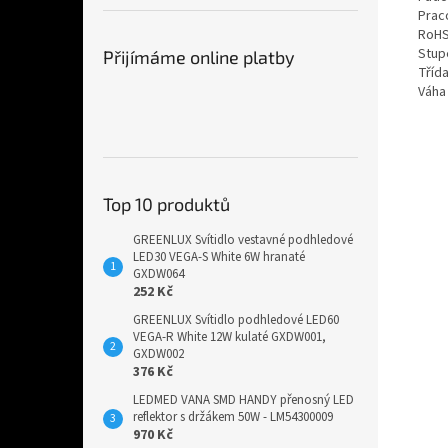
Prac
RoH
Stupe
Přijímáme online platby
Třída
Váha 
Top 10 produktů
GREENLUX Svítidlo vestavné podhledové
LED30 VEGA-S White 6W hranaté
GXDW064
252 Kč
GREENLUX Svítidlo podhledové LED60
VEGA-R White 12W kulaté GXDW001,
GXDW002
376 Kč
LEDMED VANA SMD HANDY přenosný LED
reflektor s držákem 50W - LM54300009
970 Kč