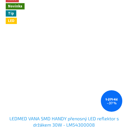
Novinka
Tip
LED
1 271 Kč
–37 %
LEDMED VANA SMD HANDY přenosný LED reflektor s
držákem 30W - LM54300008