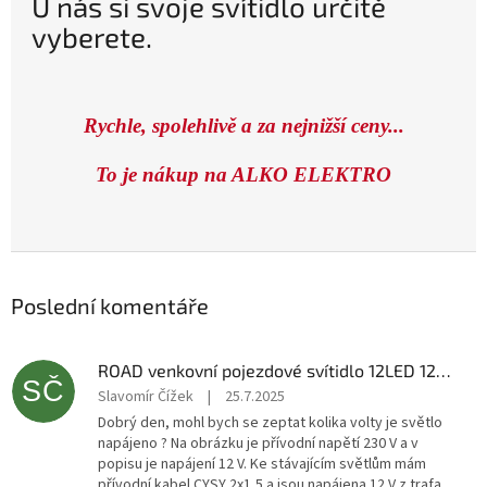
U nás si svoje svítidlo určitě
vyberete.
Rychle, spolehlivě a za nejnižší ceny...
To je nákup na ALKO ELEKTRO
Poslední komentáře
ROAD venkovní pojezdové svítidlo 12LED 12V teplá bílá
SČ
Slavomír Čížek
|
25.7.2025
Dobrý den, mohl bych se zeptat kolika volty je světlo
napájeno ? Na obrázku je přívodní napětí 230 V a v
popisu je napájení 12 V. Ke stávajícím světlům mám
přívodní kabel CYSY 2x1,5 a jsou napájena 12 V z trafa.