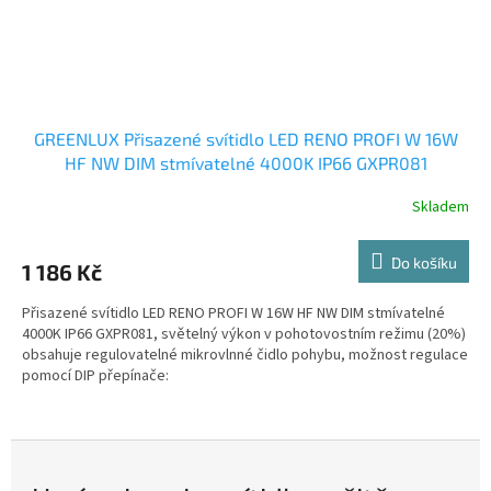
GREENLUX Přisazené svítidlo LED RENO PROFI W 16W
HF NW DIM stmívatelné 4000K IP66 GXPR081
Skladem
Do košíku
1 186 Kč
Přisazené svítidlo LED RENO PROFI W 16W HF NW DIM stmívatelné
4000K IP66 GXPR081, světelný výkon v pohotovostním režimu (20%)
obsahuje regulovatelné mikrovlnné čidlo pohybu, možnost regulace
pomocí DIP přepínače:
-maximální světelný výkon v přítomnosti (100%)
-světelný výkon v nepřítomnosti 20%
-rozsah detekce pohybu
-nastavení den/noc