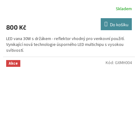
Skladem
Do košíku
800 Kč
LED vana 30W s držákem - reflektor vhodný pro venkovní použití.
Vynikající nová technologie úsporného LED multichipu s vysokou
svítivostí.
Kód:
GXMH004
Akce