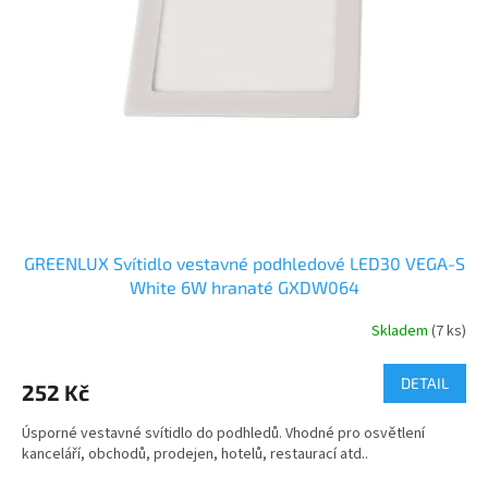
s
v
í
t
i
d
l
o
u
GREENLUX Svítidlo vestavné podhledové LED30 VEGA-S
White 6W hranaté GXDW064
r
č
Skladem
(7 ks)
i
t
DETAIL
252 Kč
ě
Úsporné vestavné svítidlo do podhledů. Vhodné pro osvětlení
v
kanceláří, obchodů, prodejen, hotelů, restaurací atd..
y