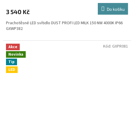
Do košíku
3 540 Kč
Prachotěsné LED svítidlo DUST PROFI LED MILK 150 NW 4000K IP66
GXWP382
Kód:
GXPR081
Akce
Novinka
Tip
LED