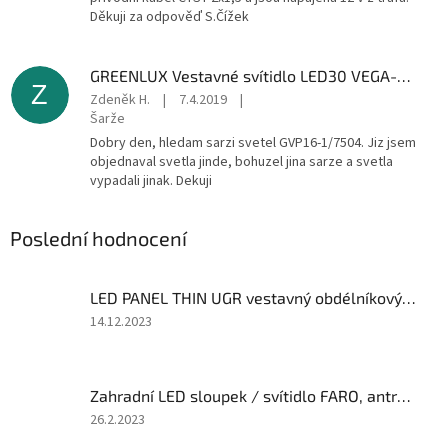
Děkuji za odpověď S.Čížek
GREENLUX Vestavné svítidlo LED30 VEGA-R White 6W NW 3800K GXDW100
Z
Zdeněk H.
|
7.4.2019
|
Šarže
Dobry den, hledam sarzi svetel GVP16-1/7504. Jiz jsem
objednaval svetla jinde, bohuzel jina sarze a svetla
vypadali jinak. Dekuji
Poslední hodnocení
LED PANEL THIN UGR vestavný obdélníkový 1200x300 50W - neutrální (Ra>80)
Hodnocení
14.12.2023
produktu
je
5
Zahradní LED sloupek / svítidlo FARO, antracit
z
5
Hodnocení
26.2.2023
hvězdiček.
produktu