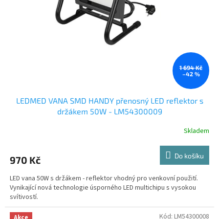
1 694 Kč
–42 %
LEDMED VANA SMD HANDY přenosný LED reflektor s
držákem 50W - LM54300009
Skladem
Do košíku
970 Kč
LED vana 50W s držákem - reflektor vhodný pro venkovní použití.
Vynikající nová technologie úsporného LED multichipu s vysokou
svítivostí.
Kód:
LM54300008
Akce