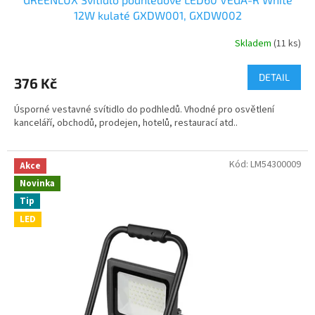
12W kulaté GXDW001, GXDW002
Skladem
(11 ks)
DETAIL
376 Kč
Úsporné vestavné svítidlo do podhledů. Vhodné pro osvětlení
kanceláří, obchodů, prodejen, hotelů, restaurací atd..
Kód:
LM54300009
Akce
Novinka
Tip
LED