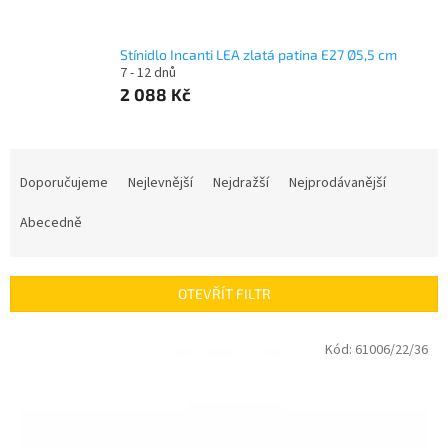
Stínidlo Incanti LEA zlatá patina E27 Ø5,5 cm
7 - 12 dnů
2 088 Kč
Ř
a
Doporučujeme
Nejlevnější
Nejdražší
Nejprodávanější
z
e
Abecedně
n
í
p
OTEVŘÍT FILTR
r
o
V
Kód:
61006/22/36
d
ý
u
p
k
i
t
s
ů