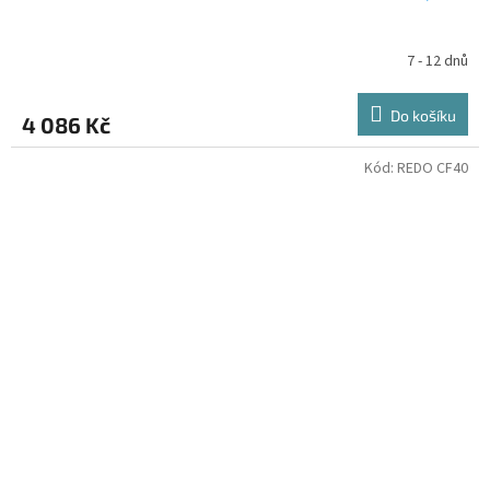
7 - 12 dnů
Do košíku
4 086 Kč
Kód:
REDO CF40