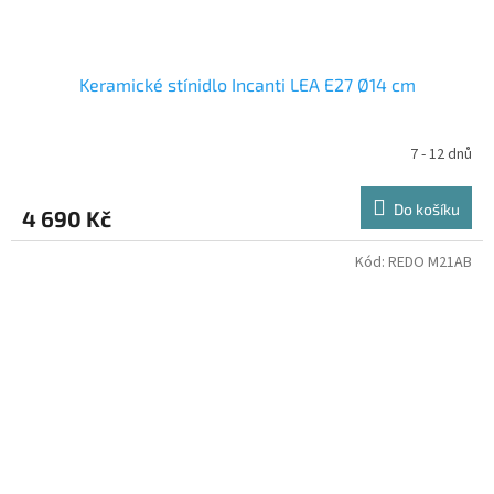
Keramické stínidlo Incanti LEA E27 Ø14 cm
7 - 12 dnů
Do košíku
4 690 Kč
Kód:
REDO M21AB