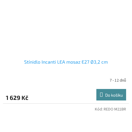
Stínidlo Incanti LEA mosaz E27 Ø3,2 cm
7 - 12 dnů
Do košíku
1 629 Kč
Kód:
REDO M21BR