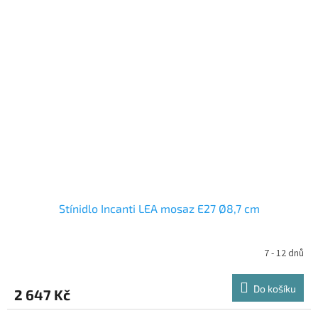
Stínidlo Incanti LEA mosaz E27 Ø8,7 cm
7 - 12 dnů
Do košíku
2 647 Kč