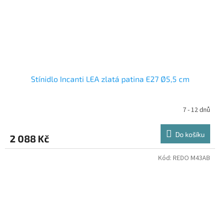
Stínidlo Incanti LEA zlatá patina E27 Ø5,5 cm
7 - 12 dnů
Do košíku
2 088 Kč
Kód:
REDO M43AB