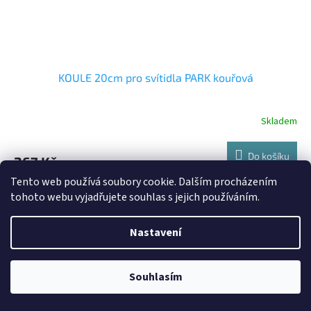
KOULE 20cm pro svítidla PARK kouřová
Skladem
Do košíku
267 Kč
Tento web používá soubory cookie. Dalším procházením
Kód:
ZOM-200
tohoto webu vyjadřujete souhlas s jejich používáním.
Nastavení
Souhlasím