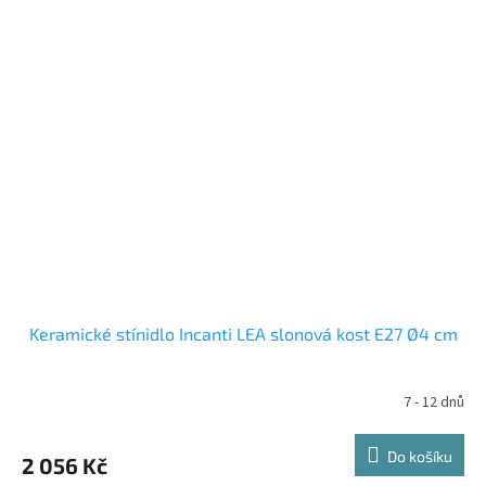
Keramické stínidlo Incanti LEA slonová kost E27 Ø4 cm
7 - 12 dnů
Do košíku
2 056 Kč