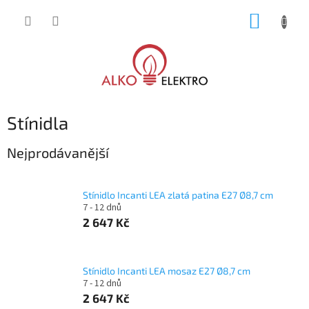
Přejít
NÁKUP
na
obsah
KOŠÍK
Stínidla
Nejprodávanější
Stínidlo Incanti LEA zlatá patina E27 Ø8,7 cm
7 - 12 dnů
2 647 Kč
Stínidlo Incanti LEA mosaz E27 Ø8,7 cm
7 - 12 dnů
2 647 Kč