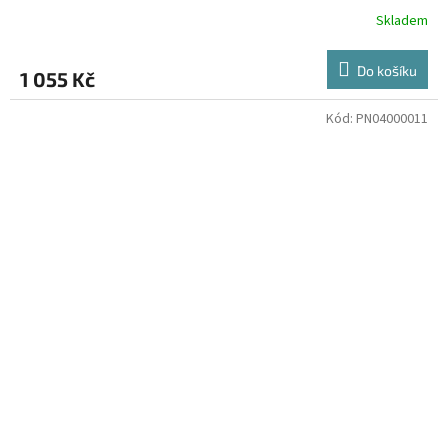
Skladem
Do košíku
1 055 Kč
Kód:
PN04000011