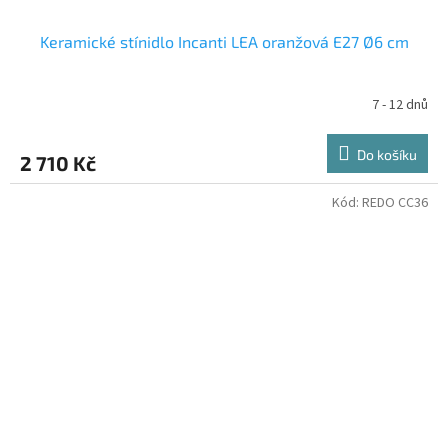
Keramické stínidlo Incanti LEA oranžová E27 Ø6 cm
7 - 12 dnů
Do košíku
2 710 Kč
Kód:
REDO CC36