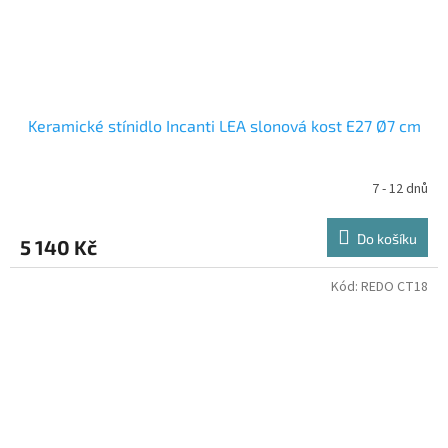
Keramické stínidlo Incanti LEA slonová kost E27 Ø7 cm
7 - 12 dnů
Do košíku
5 140 Kč
Kód:
REDO CT18