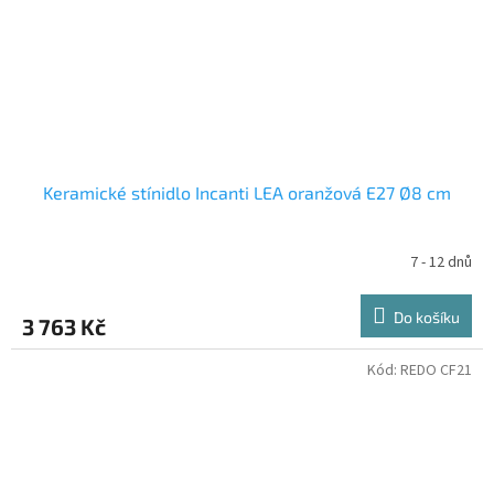
Keramické stínidlo Incanti LEA oranžová E27 Ø8 cm
7 - 12 dnů
Do košíku
3 763 Kč
Kód:
REDO CF21