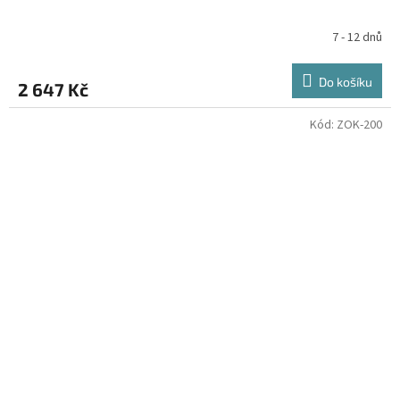
7 - 12 dnů
Do košíku
2 647 Kč
Kód:
ZOK-200