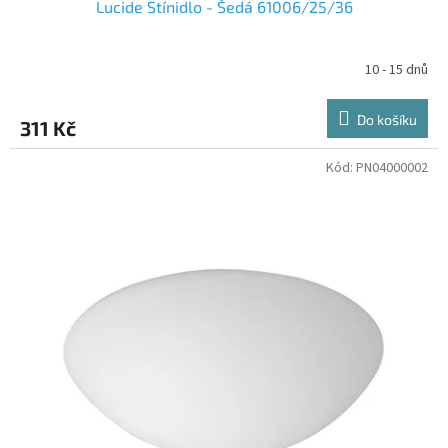
Lucide Stínidlo - Šedá 61006/25/36
10 - 15 dnů
Do košíku
311 Kč
Kód:
PN04000002