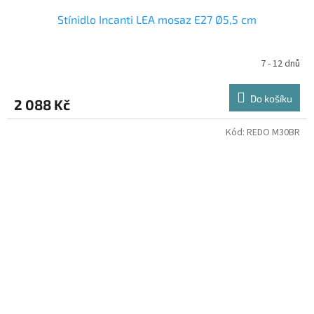
Stínidlo Incanti LEA mosaz E27 Ø5,5 cm
7 - 12 dnů
Do košíku
2 088 Kč
Kód:
REDO M30BR