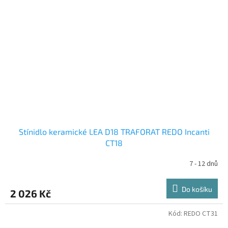
Stínidlo keramické LEA D18 TRAFORAT REDO Incanti
CT18
7 - 12 dnů
Do košíku
2 026 Kč
Kód:
REDO CT31