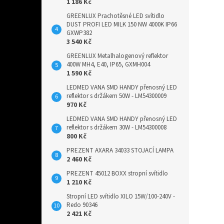
1 186 Kč
GREENLUX Prachotěsné LED svítidlo
DUST PROFI LED MILK 150 NW 4000K IP66
GXWP382
3 540 Kč
GREENLUX Metalhalogenový reflektor
400W MH4, E40, IP65, GXMH004
1 590 Kč
LEDMED VANA SMD HANDY přenosný LED
reflektor s držákem 50W - LM54300009
970 Kč
LEDMED VANA SMD HANDY přenosný LED
reflektor s držákem 30W - LM54300008
800 Kč
PREZENT AXARA 34033 STOJACÍ LAMPA
2 460 Kč
PREZENT 45012 BOXX stropní svítidlo
1 210 Kč
Stropní LED svítidlo XILO 15W/100-240V -
Redo 90346
2 421 Kč