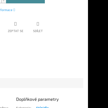
informace
ZEPTAT SE
SDÍLET
Doplňkové parametry
ovku v
Kategorie
:
Stínidla