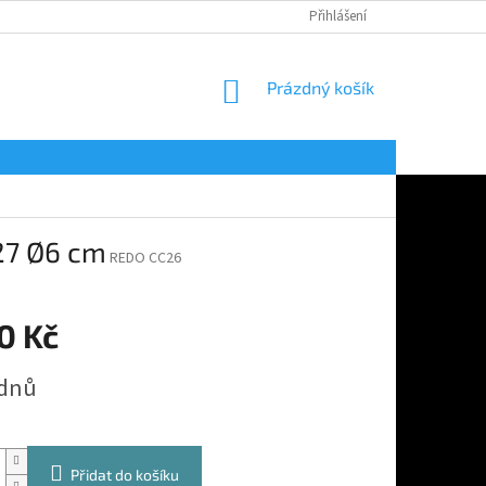
Přihlášení
NÁKUPNÍ
Prázdný košík
KOŠÍK
E27 Ø6 cm
REDO CC26
0 Kč
 dnů
Přidat do košíku