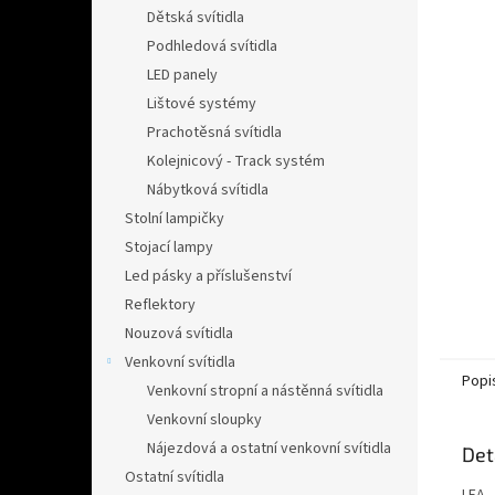
n
Dětská svítidla
e
Podhledová svítidla
l
LED panely
Lištové systémy
Prachotěsná svítidla
Kolejnicový - Track systém
Nábytková svítidla
Stolní lampičky
Stojací lampy
Led pásky a příslušenství
Reflektory
Nouzová svítidla
Venkovní svítidla
Popi
Venkovní stropní a nástěnná svítidla
Venkovní sloupky
Nájezdová a ostatní venkovní svítidla
Det
Ostatní svítidla
LEA 