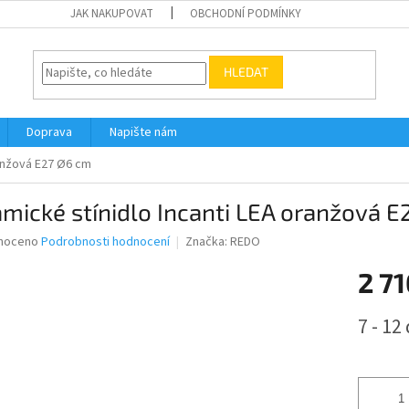
JAK NAKUPOVAT
OBCHODNÍ PODMÍNKY
HLEDAT
Doprava
Napište nám
ranžová E27 Ø6 cm
mické stínidlo Incanti LEA oranžová 
né
noceno
Podrobnosti hodnocení
Značka:
REDO
ní
2 71
u
Měrná
7 - 12
cena:
ek.