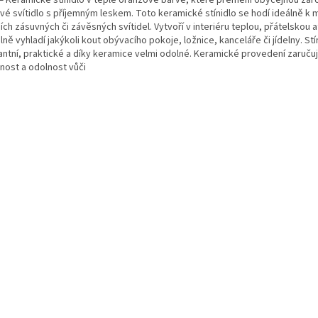
ové svítidlo s příjemným leskem. Toto keramické stínidlo se hodí ideálně k 
ích zásuvných či závěsných svítidel. Vytvoří v interiéru teplou, přátelskou
lně vyhladí jakýkoli kout obývacího pokoje, ložnice, kanceláře či jídelny. Stí
antní, praktické a díky keramice velmi odolné. Keramické provedení zaruču
tnost a odolnost vůči