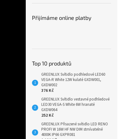
Přijímáme online platby
Top 10 produktů
GREENLUX Svítidlo podhledové LED60
VEGA-R White 12W kulaté GXDW001,
GXDW002
376 Kč
GREENLUX Svítidlo vestavné podhledové
LED30 VEGA-S White 6W hranaté
GXDW064
252 Kč
GREENLUX Přisazené svítidlo LED RENO
PROFI W 16W HF NW DIM stmívatelné
4000K IP66 GXPR081