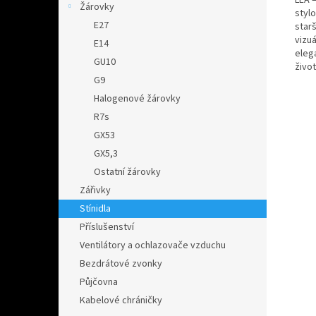
Žárovky
styl
E27
starš
vizuá
E14
eleg
GU10
živo
G9
Halogenové žárovky
R7s
GX53
GX5,3
Ostatní žárovky
Zářivky
Stínidla
Příslušenství
Ventilátory a ochlazovače vzduchu
Bezdrátové zvonky
Půjčovna
Kabelové chráničky