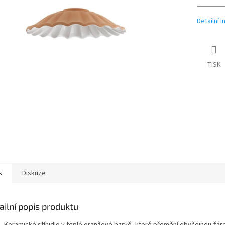
Detailní 
TISK
s
Diskuze
ailní popis produktu
— Keramické stínidlo v teplé oranžové barvě, které přemění obyčejnou žár