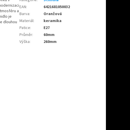
modernizaci
EAN
:
6421681050032
 atmosféru a
Barva
:
Oranžová
nidlo je
Materiál
:
keramika
je dlouhou
Patice
:
E27
Průměr
:
60mm
Výška
:
260mm