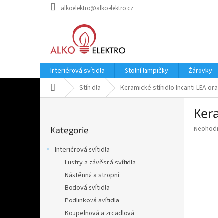
Přejít
alkoelektro@alkoelektro.cz
na
obsah
Interiérová svítidla
Stolní lampičky
Žárovky
Domů
Stínidla
Keramické stínidlo Incanti LEA o
P
Kera
o
Přeskočit
s
Průměr
Neohod
Kategorie
kategorie
t
hodnoce
r
produkt
Interiérová svítidla
a
je
Lustry a závěsná svítidla
0,0
n
z
Nástěnná a stropní
n
5
í
Bodová svítidla
hvězdič
p
Podlinková svítidla
a
Koupelnová a zrcadlová