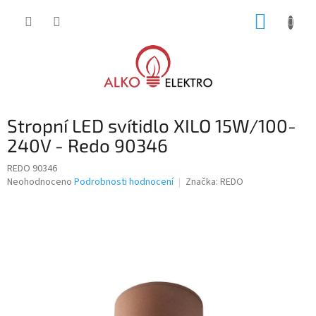
Přejít
NÁKUP
na
obsah
KOŠÍK
Stropní LED svítidlo XILO 15W/100-
240V - Redo 90346
REDO 90346
Průměrné
Neohodnoceno
Podrobnosti hodnocení
Značka:
REDO
hodnocení
produktu
je
0,0
z
5
hvězdiček.