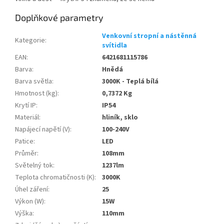
Doplňkové parametry
Venkovní stropní a nástěnná
Kategorie
:
svítidla
EAN
:
6421681115786
Barva
:
Hnědá
Barva světla
:
3000K - Teplá bílá
Hmotnost (kg)
:
0,7372 Kg
Krytí IP
:
IP54
Materiál
:
hliník, sklo
Napájecí napětí (V)
:
100-240V
Patice
:
LED
Průměr
:
108mm
Světelný tok
:
1237lm
Teplota chromatičnosti (K)
:
3000K
Úhel záření
:
25
Výkon (W)
:
15W
Výška
:
110mm