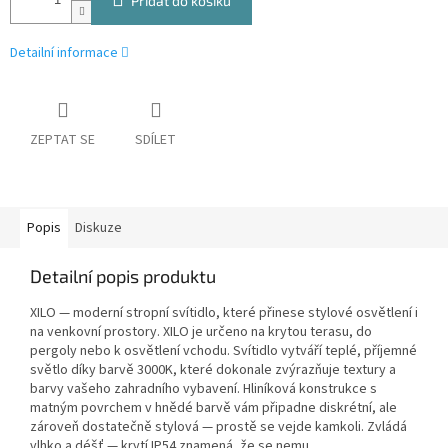
Přidat do košíku
Detailní informace
ZEPTAT SE
SDÍLET
Popis
Diskuze
Detailní popis produktu
XILO — moderní stropní svítidlo, které přinese stylové osvětlení i
na venkovní prostory. XILO je určeno na krytou terasu, do
pergoly nebo k osvětlení vchodu. Svítidlo vytváří teplé, příjemné
světlo díky barvě 3000K, které dokonale zvýrazňuje textury a
barvy vašeho zahradního vybavení. Hliníková konstrukce s
matným povrchem v hnědé barvě vám připadne diskrétní, ale
zároveň dostatečně stylová — prostě se vejde kamkoli. Zvládá
vlhko a déšť — krytí IP54 znamená, že se nemu