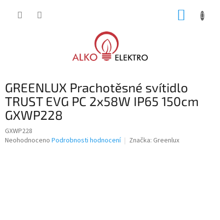
Přejít
NÁKUP
na
obsah
KOŠÍK
GREENLUX Prachotěsné svítidlo
TRUST EVG PC 2x58W IP65 150cm
GXWP228
GXWP228
Průměrné
Neohodnoceno
Podrobnosti hodnocení
Značka:
Greenlux
hodnocení
produktu
je
0,0
z
5
hvězdiček.