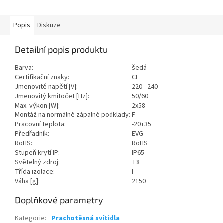
Popis
Diskuze
Detailní popis produktu
Barva:
šedá
Certifikační znaky:
CE
Jmenovité napětí [V]:
220 - 240
Jmenovitý kmitočet [Hz]:
50/60
Max. výkon [W]:
2x58
Montáž na normálně zápalné podklady:
F
Pracovní teplota:
-20+35
Předřadník:
EVG
RoHS:
RoHS
Stupeň krytí IP:
IP65
Světelný zdroj:
T8
Třída izolace:
I
Váha [g]:
2150
Doplňkové parametry
Kategorie
:
Prachotěsná svítidla