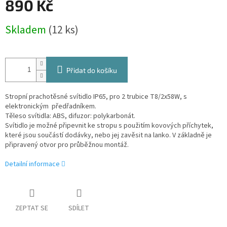
890 Kč
Měrná
Skladem
(12 ks)
cena:
Přidat do košíku
Stropní prachotěsné svítidlo IP65, pro 2 trubice T8/2x58W, s
elektronickým předřadníkem.
Těleso svítidla: ABS, difuzor: polykarbonát.
Svítidlo je možné připevnit ke stropu s použitím kovových příchytek,
které jsou součástí dodávky, nebo jej zavěsit na lanko. V základně je
připravený otvor pro průběžnou montáž.
Detailní informace
ZEPTAT SE
SDÍLET