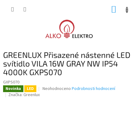
Přejít
NÁKUP
na
obsah
KOŠÍK
GREENLUX Přisazené nástenné LED
svítidlo VILA 16W GRAY NW IP54
4000K GXPS070
GXPS070
Průměrné
Neohodnoceno
Podrobnosti hodnocení
Novinka
LED
hodnocení
Značka:
Greenlux
produktu
je
0,0
z
5
hvězdiček.