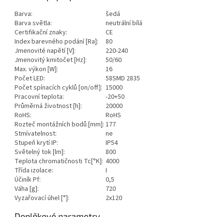
Barva:
šedá
Barva světla:
neutrální bílá
Certifikační znaky:
CE
Index barevného podání [Ra]:
80
Jmenovité napětí [V]:
220-240
Jmenovitý kmitočet [Hz]:
50/60
Max. výkon [W]:
16
Počet LED:
58SMD 2835
Počet spínacích cyklů [on/off]:
15000
Pracovní teplota:
-20+50
Průměrná životnost [h]:
20000
RoHS:
RoHS
Rozteč montážních bodů [mm]:
177
Stmívatelnost:
ne
Stupeň krytí IP:
IP54
Světelný tok [lm]:
800
Teplota chromatičnosti Tc[°K]:
4000
Třída izolace:
I
Účiník Pf:
0,5
Váha [g]:
720
Vyzařovací úhel [°]:
2x120
Doplňkové parametry