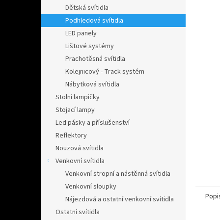
n
Dětská svítidla
e
Podhledová svítidla
l
LED panely
Lištové systémy
Prachotěsná svítidla
Kolejnicový - Track systém
Nábytková svítidla
Stolní lampičky
Stojací lampy
Led pásky a příslušenství
Reflektory
Nouzová svítidla
Venkovní svítidla
Venkovní stropní a nástěnná svítidla
Venkovní sloupky
Popi
Nájezdová a ostatní venkovní svítidla
Ostatní svítidla