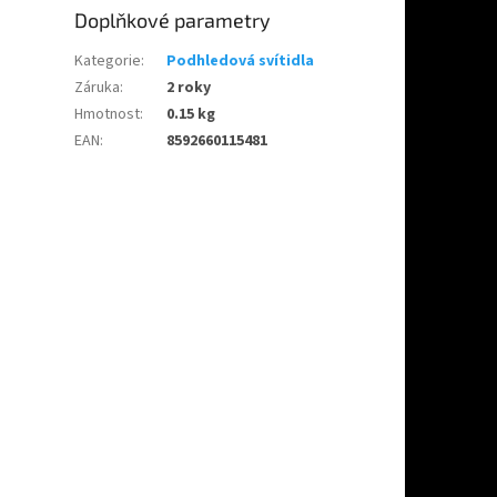
Doplňkové parametry
Kategorie
:
Podhledová svítidla
Záruka
:
2 roky
Hmotnost
:
0.15 kg
EAN
:
8592660115481