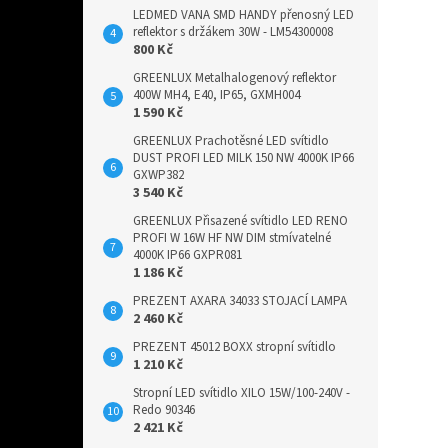
LEDMED VANA SMD HANDY přenosný LED
reflektor s držákem 30W - LM54300008
800 Kč
GREENLUX Metalhalogenový reflektor
400W MH4, E40, IP65, GXMH004
1 590 Kč
GREENLUX Prachotěsné LED svítidlo
DUST PROFI LED MILK 150 NW 4000K IP66
GXWP382
3 540 Kč
GREENLUX Přisazené svítidlo LED RENO
PROFI W 16W HF NW DIM stmívatelné
4000K IP66 GXPR081
1 186 Kč
PREZENT AXARA 34033 STOJACÍ LAMPA
2 460 Kč
PREZENT 45012 BOXX stropní svítidlo
1 210 Kč
Stropní LED svítidlo XILO 15W/100-240V -
Redo 90346
2 421 Kč