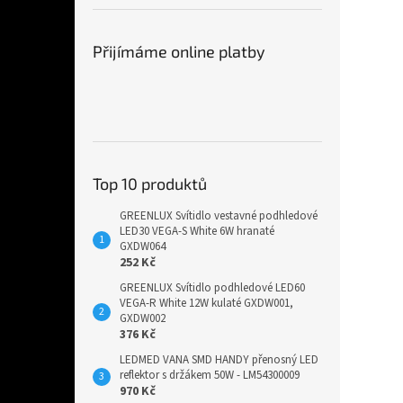
Přijímáme online platby
Top 10 produktů
GREENLUX Svítidlo vestavné podhledové
LED30 VEGA-S White 6W hranaté
GXDW064
252 Kč
GREENLUX Svítidlo podhledové LED60
VEGA-R White 12W kulaté GXDW001,
GXDW002
376 Kč
LEDMED VANA SMD HANDY přenosný LED
reflektor s držákem 50W - LM54300009
970 Kč