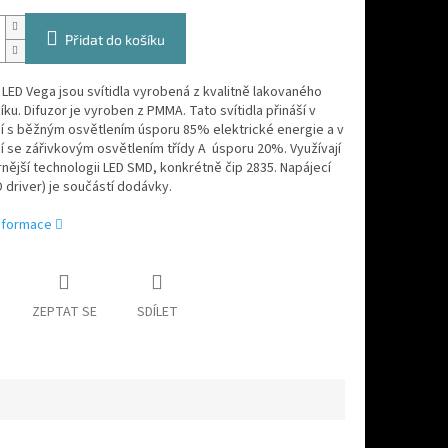
Přidat do košíku
LED Vega jsou svítidla vyrobená z kvalitně lakovaného
níku. Difuzor je vyroben z PMMA. Tato svítidla přináší v
í s běžným osvětlením úsporu 85% elektrické energie a v
 se zářivkovým osvětlením třídy A úsporu 20%. Využívají
ější technologii LED SMD, konkrétně čip 2835. Napájecí
D driver) je součástí dodávky.
informace
ZEPTAT SE
SDÍLET