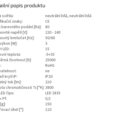
ailní popis produktu
a světla:
neutrální bílá, neutrální bílá
fikační znaky:
CE
x barevného podání [Ra]:
80
ovité napětí [V]:
220 - 240
ovitý kmitočet [Hz]:
50/60
 výkon [W]:
3
t LED:
15
ovní teplota:
-5+35
ěrná životnost [h]:
25000
S:
RoHS
vatelnost:
ne
ň krytí IP:
IP20
lný tok [lm]:
210
ota chromatičnosti Tc[°K]:
3800
LED čipu:
LED 2835
k Pf:
0,5
[g]:
150
ovací úhel [°]:
110