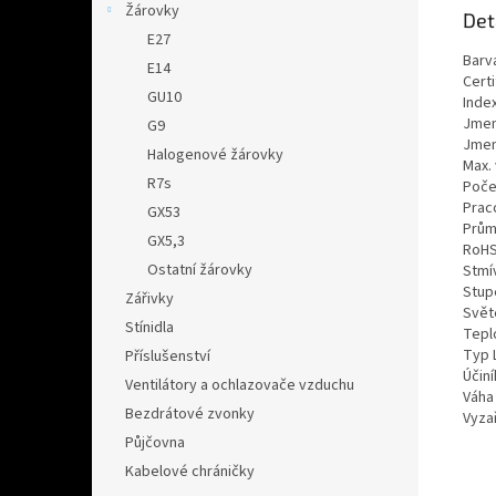
Žárovky
Det
E27
Barv
E14
Certi
GU10
Inde
Jmen
G9
Jmen
Halogenové žárovky
Max.
R7s
Poče
Prac
GX53
Prům
GX5,3
RoH
Ostatní žárovky
Stmí
Stupe
Zářivky
Světe
Stínidla
Tepl
Typ 
Příslušenství
Účiní
Ventilátory a ochlazovače vzduchu
Váha 
Bezdrátové zvonky
Vyzař
Půjčovna
Kabelové chráničky