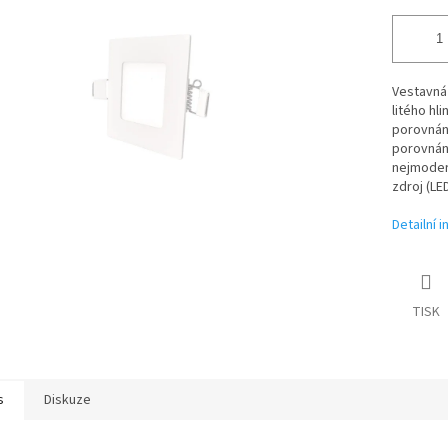
Vestavná 
litého hli
porovnán
porovnání
nejmodern
zdroj (LE
Detailní 
TISK
s
Diskuze