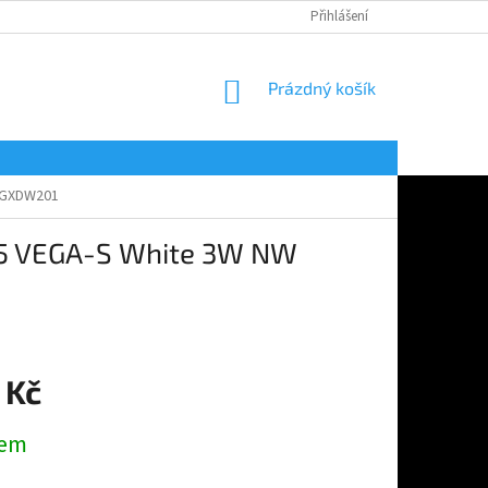
Přihlášení
NÁKUPNÍ
Prázdný košík
KOŠÍK
K GXDW201
15 VEGA-S White 3W NW
 Kč
dem