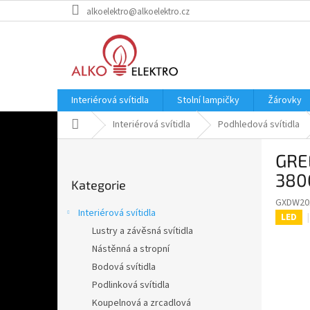
Přejít
alkoelektro@alkoelektro.cz
na
obsah
Interiérová svítidla
Stolní lampičky
Žárovky
Domů
Interiérová svítidla
Podhledová svítidla
P
GRE
o
Přeskočit
s
380
Kategorie
kategorie
t
GXDW20
r
Interiérová svítidla
LED
a
Lustry a závěsná svítidla
n
Nástěnná a stropní
n
í
Bodová svítidla
p
Podlinková svítidla
a
Koupelnová a zrcadlová