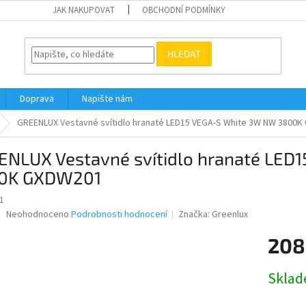
JAK NAKUPOVAT
OBCHODNÍ PODMÍNKY
HLEDAT
Doprava
Napište nám
GREENLUX Vestavné svítidlo hranaté LED15 VEGA-S White 3W NW 3800
ENLUX Vestavné svítidlo hranaté LED
0K GXDW201
1
Průměrné
Neohodnoceno
Podrobnosti hodnocení
Značka:
Greenlux
hodnocení
produktu
208
je
0,0
Měrná
Skla
z
cena:
5
hvězdiček.