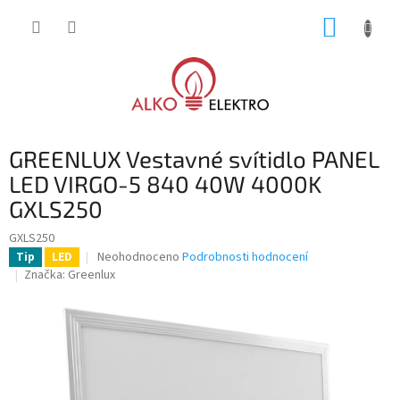
Přejít
NÁKUP
na
obsah
KOŠÍK
GREENLUX Vestavné svítidlo PANEL
LED VIRGO-5 840 40W 4000K
GXLS250
GXLS250
Průměrné
Neohodnoceno
Podrobnosti hodnocení
Tip
LED
hodnocení
Značka:
Greenlux
produktu
je
0,0
z
5
hvězdiček.