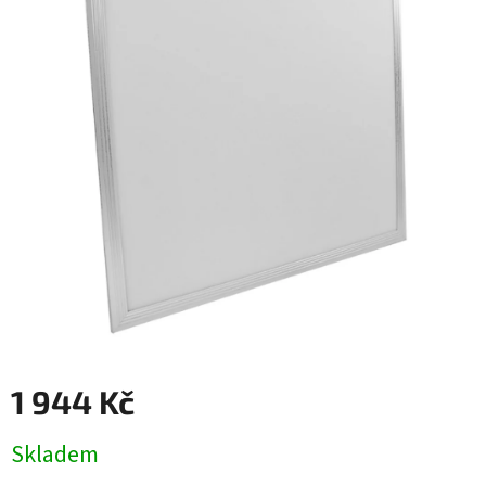
1 944 Kč
Měrná
Skladem
cena: