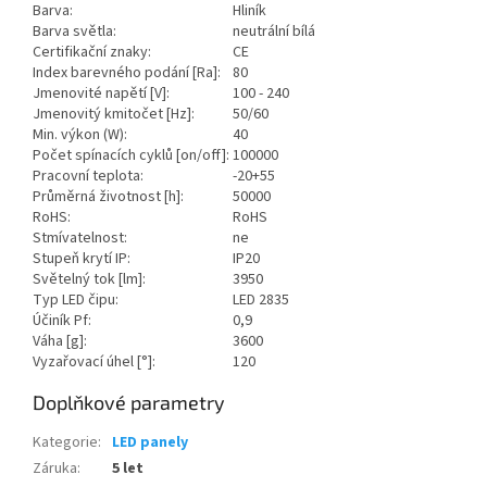
Barva:
Hliník
Barva světla:
neutrální bílá
Certifikační znaky:
CE
Index barevného podání [Ra]:
80
Jmenovité napětí [V]:
100 - 240
Jmenovitý kmitočet [Hz]:
50/60
Min. výkon (W):
40
Počet spínacích cyklů [on/off]:
100000
Pracovní teplota:
-20+55
Průměrná životnost [h]:
50000
RoHS:
RoHS
Stmívatelnost:
ne
Stupeň krytí IP:
IP20
Světelný tok [lm]:
3950
Typ LED čipu:
LED 2835
Účiník Pf:
0,9
Váha [g]:
3600
Vyzařovací úhel [°]:
120
Doplňkové parametry
Kategorie
:
LED panely
Záruka
:
5 let