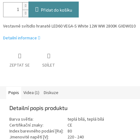
Přidat do košíku
Vestavné svítidlo hranaté LED60 VEGA-S White 12W WW 2800K GXDW010
Detailní informace
ZEPTAT SE
SDÍLET
Popis
Videa (1)
Diskuze
Detailní popis produktu
Barva světla:
teplá bílá, teplá bílá
Certifikační znaky:
CE
Index barevného podání [Ra]:
80
Jmenovité napětí [V]:
220 - 240