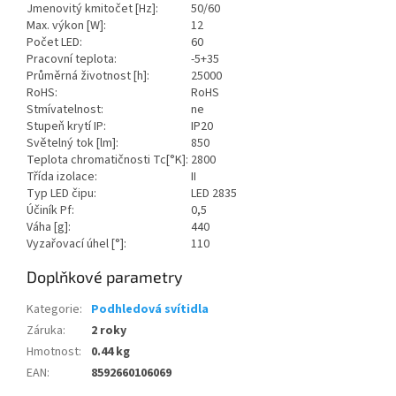
Jmenovitý kmitočet [Hz]:
50/60
Max. výkon [W]:
12
Počet LED:
60
Pracovní teplota:
-5+35
Průměrná životnost [h]:
25000
RoHS:
RoHS
Stmívatelnost:
ne
Stupeň krytí IP:
IP20
Světelný tok [lm]:
850
Teplota chromatičnosti Tc[°K]:
2800
Třída izolace:
II
Typ LED čipu:
LED 2835
Účiník Pf:
0,5
Váha [g]:
440
Vyzařovací úhel [°]:
110
Doplňkové parametry
Kategorie
:
Podhledová svítidla
Záruka
:
2 roky
Hmotnost
:
0.44 kg
EAN
:
8592660106069