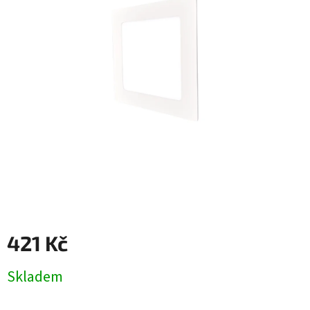
421 Kč
Měrná
Skladem
cena: