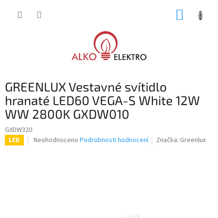
Přejít
NÁKUP
na
obsah
KOŠÍK
GREENLUX Vestavné svítidlo
hranaté LED60 VEGA-S White 12W
WW 2800K GXDW010
GXDW320
Průměrné
Neohodnoceno
Podrobnosti hodnocení
Značka:
Greenlux
LED
hodnocení
produktu
je
0,0
z
5
hvězdiček.