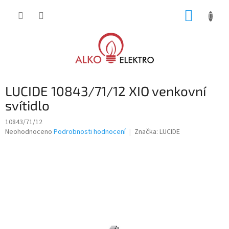
Přejít
NÁKUP
na
obsah
KOŠÍK
LUCIDE 10843/71/12 XIO venkovní
svítidlo
10843/71/12
Průměrné
Neohodnoceno
Podrobnosti hodnocení
Značka:
LUCIDE
hodnocení
produktu
je
0,0
z
5
hvězdiček.