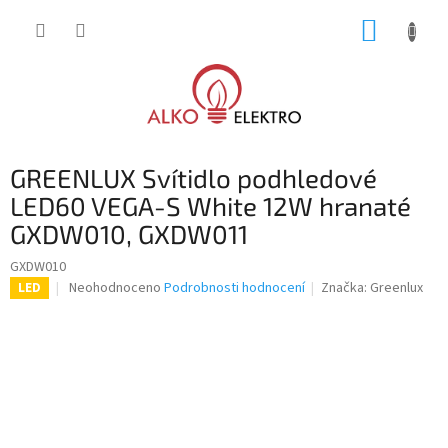
Přejít
NÁKUP
na
obsah
KOŠÍK
GREENLUX Svítidlo podhledové
LED60 VEGA-S White 12W hranaté
GXDW010, GXDW011
GXDW010
Průměrné
Neohodnoceno
Podrobnosti hodnocení
Značka:
Greenlux
LED
hodnocení
produktu
je
0,0
z
5
hvězdiček.