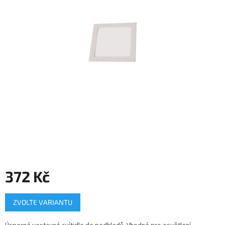
372 Kč
Měrná
ZVOLTE VARIANTU
cena: