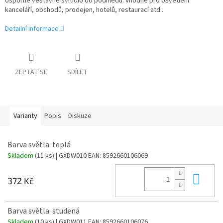
Úsporné vestavné svítidlo do podhledů. Vhodné pro osvětlení
kanceláří, obchodů, prodejen, hotelů, restaurací atd..
Detailní informace
ZEPTAT SE
SDÍLET
Varianty
Popis
Diskuze
Barva světla: teplá
Skladem
(11 ks)
| GXDW010
EAN:
8592660106069
Do 
372 Kč
Barva světla: studená
Skladem
(10 ks)
| GXDW011
EAN:
8592660106076