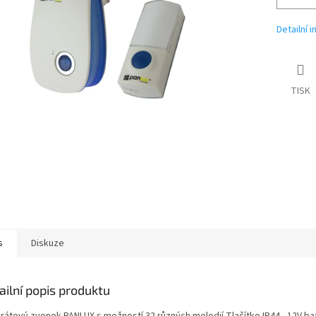
Detailní 
TISK
s
Diskuze
ailní popis produktu
rátový zvonek PANLUX s možností 32 různých melodií Tlačítko IP44 - 12V bat