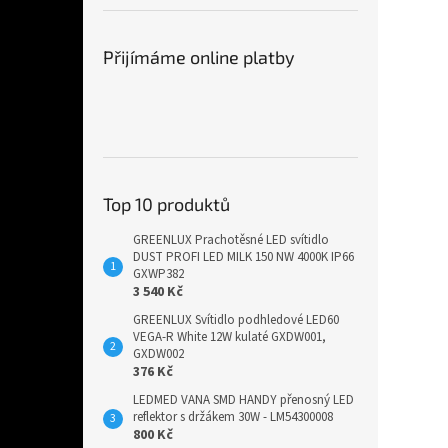
Přijímáme online platby
Top 10 produktů
GREENLUX Prachotěsné LED svítidlo
DUST PROFI LED MILK 150 NW 4000K IP66
GXWP382
3 540 Kč
GREENLUX Svítidlo podhledové LED60
VEGA-R White 12W kulaté GXDW001,
GXDW002
376 Kč
LEDMED VANA SMD HANDY přenosný LED
reflektor s držákem 30W - LM54300008
800 Kč