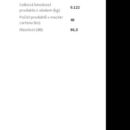
Celková hmotnost
0.122
produktu s obalem (kg)
:
Počet produktů v master
40
cartonu (ks)
:
Hlasitost (dB)
:
86,5