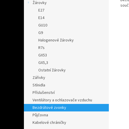
Žárovky
souč
E27
E14
GU10
G9
Halogenové žárovky
R7s
GX53
GX5,3
Ostatní žárovky
Zářivky
Stínidla
Příslušenství
Ventilátory a ochlazovače vzduchu
Bezdrátové zvonky
Půjčovna
Kabelové chráničky