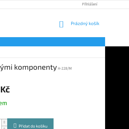
Přihlášení
NÁKUPNÍ
Prázdný košík
KOŠÍK
drými komponenty
H-228/M
 Kč
dem
Přidat do košíku