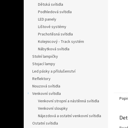
n
Dětská svítidla
e
Podhledová svítidla
l
LED panely
Lištové systémy
Prachotěsná svítidla
Kolejnicový - Track systém
Nábytková svítidla
Stolní lampičky
Stojací lampy
Led pásky a příslušenství
Reflektory
Nouzová svítidla
Venkovní svítidla
Popi
Venkovní stropní a nástěnná svítidla
Venkovní sloupky
Nájezdová a ostatní venkovní svítidla
Det
Ostatní svítidla
Bezd