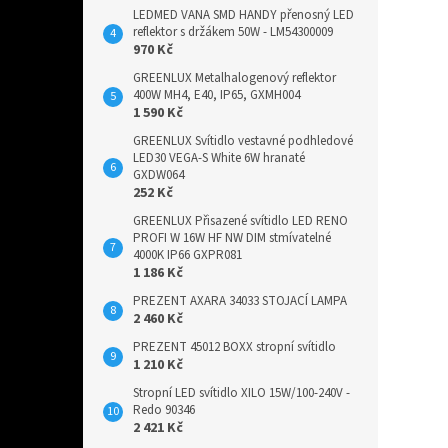
LEDMED VANA SMD HANDY přenosný LED
reflektor s držákem 50W - LM54300009
970 Kč
GREENLUX Metalhalogenový reflektor
400W MH4, E40, IP65, GXMH004
1 590 Kč
GREENLUX Svítidlo vestavné podhledové
LED30 VEGA-S White 6W hranaté
GXDW064
252 Kč
GREENLUX Přisazené svítidlo LED RENO
PROFI W 16W HF NW DIM stmívatelné
4000K IP66 GXPR081
1 186 Kč
PREZENT AXARA 34033 STOJACÍ LAMPA
2 460 Kč
PREZENT 45012 BOXX stropní svítidlo
1 210 Kč
Stropní LED svítidlo XILO 15W/100-240V -
Redo 90346
2 421 Kč