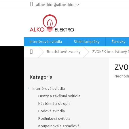
Přejít
alkoelektro@alkoelektro.cz
na
obsah
Interiérová svítidla
Stolní lampičky
Žárovky
Domů
Bezdrátové zvonky
ZVONEK bezdrátový 3
P
ZVO
o
Přeskočit
s
Průměr
Neohod
Kategorie
kategorie
t
hodnoce
r
produkt
Interiérová svítidla
a
je
Lustry a závěsná svítidla
0,0
n
z
Nástěnná a stropní
n
5
í
Bodová svítidla
hvězdič
p
Podlinková svítidla
a
Koupelnová a zrcadlová