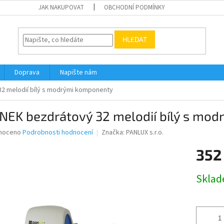
JAK NAKUPOVAT
OBCHODNÍ PODMÍNKY
HLEDAT
Doprava
Napište nám
2 melodií bílý s modrými komponenty
NEK bezdrátový 32 melodií bílý s mo
né
noceno
Podrobnosti hodnocení
Značka:
PANLUX s.r.o.
ní
352
u
Měrná
Skla
cena:
ek.