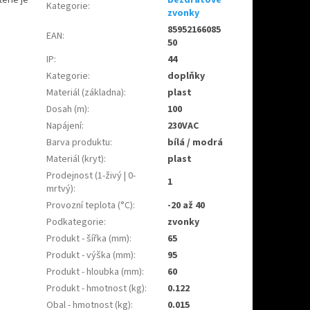
Kategorie
:
zvonky
85952166085
EAN
:
50
IP
:
44
Kategorie
:
doplňky
Materiál (základna)
:
plast
Dosah (m)
:
100
Napájení
:
230VAC
Barva produktu
:
bílá / modrá
Materiál (kryt)
:
plast
Prodejnost (1-živý | 0-
1
mrtvý)
:
Provozní teplota (°C)
:
-20 až 40
Podkategorie
:
zvonky
Produkt - šířka (mm)
:
65
Produkt - výška (mm)
:
95
Produkt - hloubka (mm)
:
60
Produkt - hmotnost (kg)
:
0.122
Obal - hmotnost (kg)
:
0.015