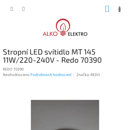
Přejít
NÁKUP
na
obsah
KOŠÍK
Stropní LED svítidlo MT 145
11W/220-240V - Redo 70390
REDO 70390
Průměrné
Neohodnoceno
Podrobnosti hodnocení
Značka:
REDO
hodnocení
produktu
je
0,0
z
5
hvězdiček.