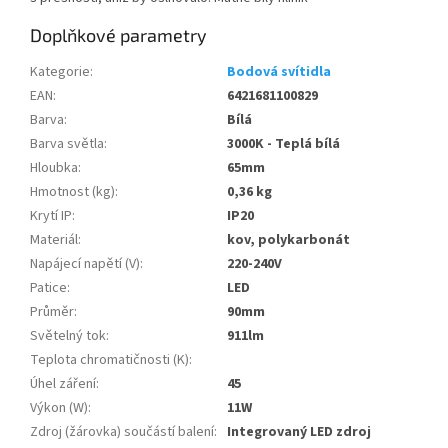
Doplňkové parametry
Kategorie
:
Bodová svítidla
EAN
:
6421681100829
Barva
:
Bílá
Barva světla
:
3000K - Teplá bílá
Hloubka
:
65mm
Hmotnost (kg)
:
0,36 kg
Krytí IP
:
IP20
Materiál
:
kov, polykarbonát
Napájecí napětí (V)
:
220-240V
Patice
:
LED
Průměr
:
90mm
Světelný tok
:
911lm
Teplota chromatičnosti (K)
:
Úhel záření
:
45
Výkon (W)
:
11W
Zdroj (žárovka) součástí balení
:
Integrovaný LED zdroj