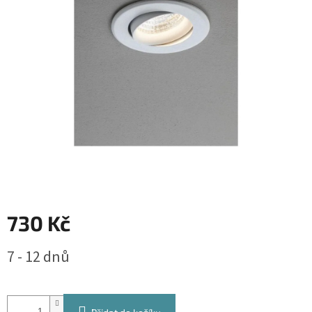
730 Kč
Měrná
7 - 12 dnů
cena: