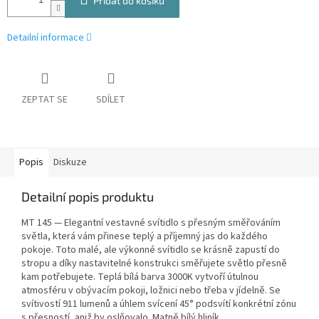
Přidat do košíku
Detailní informace
ZEPTAT SE
SDÍLET
Popis
Diskuze
Detailní popis produktu
MT 145 — Elegantní vestavné svítidlo s přesným směřováním
světla, která vám přinese teplý a příjemný jas do každého
pokoje. Toto malé, ale výkonné svítidlo se krásně zapustí do
stropu a díky nastavitelné konstrukci směřujete světlo přesně
kam potřebujete. Teplá bílá barva 3000K vytvoří útulnou
atmosféru v obývacím pokoji, ložnici nebo třeba v jídelně. Se
svítivostí 911 lumenů a úhlem svícení 45° podsvítí konkrétní zónu
s přesností, aniž by oslňovalo. Matně bílý hliník