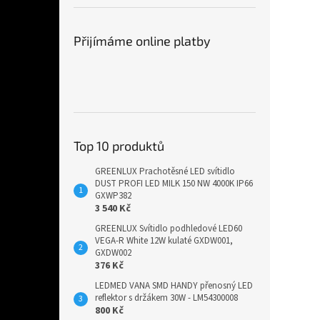
Přijímáme online platby
Top 10 produktů
GREENLUX Prachotěsné LED svítidlo
DUST PROFI LED MILK 150 NW 4000K IP66
GXWP382
3 540 Kč
GREENLUX Svítidlo podhledové LED60
VEGA-R White 12W kulaté GXDW001,
GXDW002
376 Kč
LEDMED VANA SMD HANDY přenosný LED
reflektor s držákem 30W - LM54300008
800 Kč