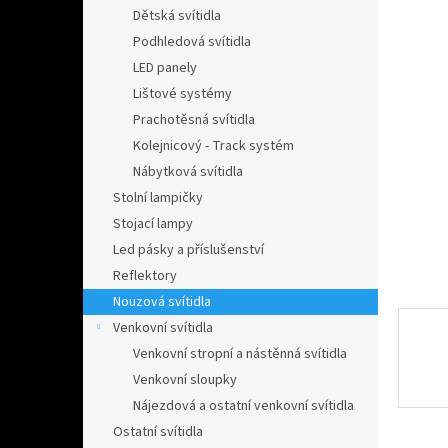
n
Dětská svítidla
e
Podhledová svítidla
l
LED panely
Lištové systémy
Prachotěsná svítidla
Kolejnicový - Track systém
Nábytková svítidla
Stolní lampičky
Stojací lampy
Led pásky a příslušenství
Reflektory
Nouzová svítidla
Venkovní svítidla
Venkovní stropní a nástěnná svítidla
Venkovní sloupky
Nájezdová a ostatní venkovní svítidla
Ostatní svítidla