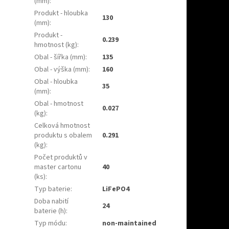
(mm)
:
Produkt - hloubka
130
(mm)
:
Produkt -
0.239
hmotnost (kg)
:
Obal - šířka (mm)
:
135
Obal - výška (mm)
:
160
Obal - hloubka
35
(mm)
:
Obal - hmotnost
0.027
(kg)
:
Celková hmotnost
produktu s obalem
0.291
(kg)
:
Počet produktů v
master cartonu
40
(ks)
:
Typ baterie
:
LiFePO4
Doba nabití
24
baterie (h)
:
Typ módu
:
non-maintained