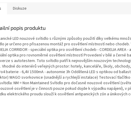
s
Diskuze
ailní popis produktu
panické LED nouzové svítidlo s různými způsoby použití díky velkému množst
idlo je určeno pro přisazenou montáž pro osvětlení místností nebo chodeb. V
ELIA CORRIDOR - speciální optika pro osvětlení chodeb - CORDELIA AREA - an
iální optika pro rovnoměrné osvětlení místností Provedení v bílé a černé b
 verze s autotestem. Toto svítidlo patří k nejnovějším nouzovým technolog
. Vhodné do interiérů veřejných prostor: hotely, kanceláře, školy, obchody
Po4 baterie - 6,4V 1500mA - autonomie 3h Oddělená LED s optikou od ballast
ktor) WAGO svorkovnice (snadnější a rychlejší instalace) Testovací tlačítko
svítidla: NM = Non Maintained Svítidlo pro dočasné nouzové osvětlení (světe
nouzové osvětlení je v činnosti pouze pokud dojde k výpadku napájení), v p
dku elektrického proudu slouží k osvětlení antipanických zón a únikových c