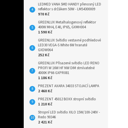
LEDMED VANA SMD HANDY přenosný LED
reflektor s držákem 50W - LM54300009
970 Kč
GREENLUX Metalhalogenový reflektor
400W MH4, E40, IP65, GXMH004
1 590 Kč
GREENLUX Svítidlo vestavné podhledové
LED30 VEGA-S White 6W hranaté
GXDW064
252 Kč
GREENLUX Přisazené svítidlo LED RENO
PROFI W 16W HF NW DIM stmívatelné
4000K IP66 GXPR081
1 186 Kč
PREZENT AXARA 34033 STOJACÍ LAMPA
2 460 Kč
PREZENT 45012 BOXX stropní svítidlo
1 210 Kč
Stropní LED svítidlo XILO 15W/100-240V -
Redo 90346
2 421 Kč