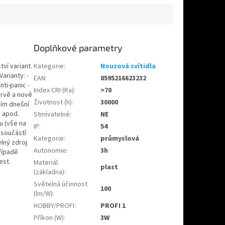
Doplňkové parametry
ví variant.
Kategorie
:
Nouzová svítidla
arianty: -
EAN
:
8595216623232
ti-panic -
Index CRI (Ra)
:
>70
arvě a nově
Životnost (h)
:
30000
iím dnešní
, apod.
Stmívatelné
:
NE
u (vše na
IP
:
54
 součástí
Kategorie
:
průmyslová
lný zdroj
Autonomie
:
3h
řípadě
est.
Materiál
plast
(základna)
:
Světelná účinnost
100
(lm/W)
:
HOBBY/PROFI
:
PROFI 1
Příkon (W)
:
3W