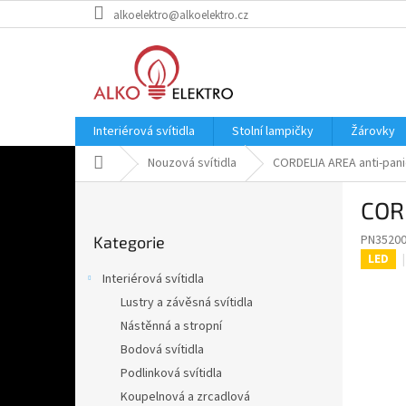
Přejít
alkoelektro@alkoelektro.cz
na
obsah
Interiérová svítidla
Stolní lampičky
Žárovky
Domů
Nouzová svítidla
CORDELIA AREA anti-panic
P
CORD
o
Přeskočit
s
PN3520
Kategorie
kategorie
t
LED
r
Interiérová svítidla
a
Lustry a závěsná svítidla
n
Nástěnná a stropní
n
í
Bodová svítidla
p
Podlinková svítidla
a
Koupelnová a zrcadlová