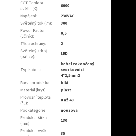
CCT Teplota
6000
světla (K)
:
Napájení
:
230VAC
Světelný tok (lm)
:
300
Power Factor
0,5
(účiník)
:
Třída ochrany
:
2
Světelný zdroj
LED
(patice)
:
kabel zakončený
Typ kabelu
:
svorkovnicí
4*2,5mm2
Barva produktu
:
bílá
Materiál (kryt)
:
plast
Provozní teplota
0 až 40
(°C)
:
Podkategorie
:
nouzová
Produkt - šířka
130
(mm)
:
Produkt - výška
35