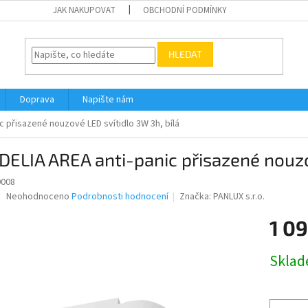
JAK NAKUPOVAT
OBCHODNÍ PODMÍNKY
HLEDAT
Doprava
Napište nám
 přisazené nouzové LED svítidlo 3W 3h, bílá
ELIA AREA anti-panic přisazené nouzo
0008
Průměrné
Neohodnoceno
Podrobnosti hodnocení
Značka:
PANLUX s.r.o.
hodnocení
produktu
1 09
je
0,0
Měrná
Skla
z
cena:
5
hvězdiček.