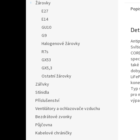
Žárovky
Popi
E27
E14
GU10
Det
G9
Anti
Halogenové žárovky
Svít
R7s
CORD
spec
GX53
také
GX5,3
doby
Ostatní žárovky
LiFe
kone
Zářivky
Typ 
Stínidla
pro 
výpa
Příslušenství
Ventilátory a ochlazovače vzduchu
Bezdrátové zvonky
Půjčovna
Kabelové chráničky