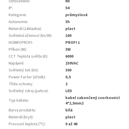
Stmívatelné
:
NE
IP
:
54
Kategorie
:
průmyslová
Autonomie
:
3h
Materiál (základna)
:
plast
Světelná účinnost (lm/W)
:
100
HOBBY/PROFI
:
PROFI 1
Příkon (W)
:
3W
CCT Teplota světla (K)
:
6000
Napájení
:
230VAC
Světelný tok (lm)
:
300
Power Factor (účiník)
:
0,5
Třída ochrany
:
2
Světelný zdroj (patice)
:
LED
kabel zakončený svorkovnicí
Typ kabelu
:
4*2,5mm2
Barva produktu
:
bílá
Materiál (kryt)
:
plast
Provozní teplota (°C)
:
0 až 40