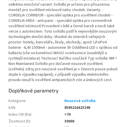
velkému množství variant. Svítidlo je určeno pro přisazenou
montáž pro osvětlení místností nebo chodeb. Varianty: -
CORDELIA CORRIDOR - speciální optika pro osvětlení chodeb -
CORDELIA AREA - anti-panic - speciální optika pro rovnoměrné
osvětlení místností Provedení v bílé a černé barvě a nově také
verze s autotestem. Toto svítidlo patří k nejnovějším nouzovým
technologiím dnešní doby. Vhodné do interiérů veřejných
prostor: hotely, kanceláře, školy, obchody, apod. LiFePo4
baterie - 6,4V 1500mA - autonomie 3h Oddělená LED s optikou od
ballastu (vše na konektor) WAGO svorkovnice (snadnější a
rychlejší instalace) Testovací tlačítko součástí Typ svítidla: NM =
Non Maintained Svítidlo pro dočasné nouzové osvětlení
(světelný zdroj pro nouzové osvětlení je v činnosti pouze pokud
dojde k výpadku napájení), v případě výpadku elektrického
proudu slouží k osvětlení antipanických zón a únikových cest.
Doplňkové parametry
Kategorie
:
Nouzová svítidla
EAN
:
8595216623249
Index CRI (Ra)
:
>70
Životnost (h)
:
30000