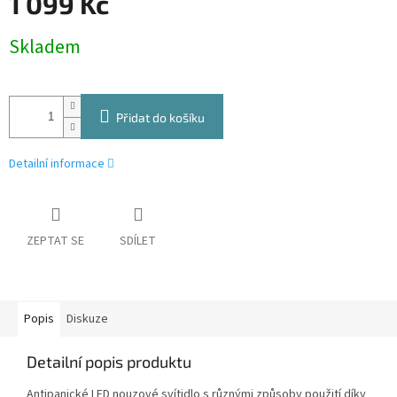
1 099 Kč
Měrná
Skladem
cena:
Přidat do košíku
Detailní informace
ZEPTAT SE
SDÍLET
Popis
Diskuze
Detailní popis produktu
Antipanické LED nouzové svítidlo s různými způsoby použití díky