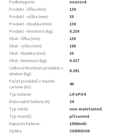
Podkategorie
:
nouzová
Produkt - šířka (mm)
:
130
Produkt - výška (mm)
:
35
Produkt - hloubka (mm)
:
130
Produkt - hmotnost (kg)
:
0.239
Obal - šířka (mm)
:
135
Obal - výška (mm)
:
160
Obal - hloubka (mm)
:
35
Obal - hmotnost (kg)
:
0.027
Celková hmotnost produktu s
0.291
obalem (kg)
:
Počet produktů v master
40
cartonu (ks)
:
Typ baterie
:
LiFePO4
Doba nabití baterie (h)
:
24
Typ módu
:
non-maintained
Typ montáž
:
přisazená
Kapacita baterie
:
1500mAh
Optika
:
CORRIDOR