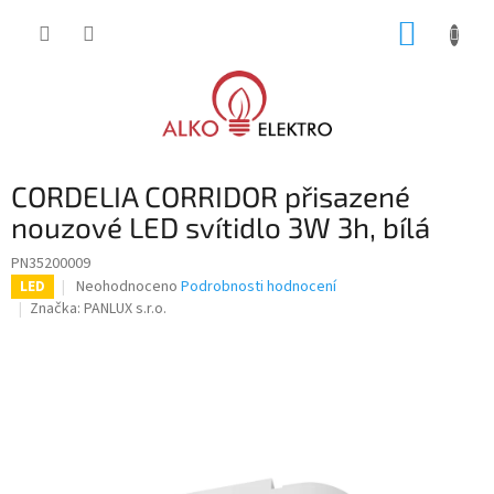
Přejít
NÁKUP
na
obsah
KOŠÍK
CORDELIA CORRIDOR přisazené
nouzové LED svítidlo 3W 3h, bílá
PN35200009
Průměrné
Neohodnoceno
Podrobnosti hodnocení
LED
hodnocení
Značka:
PANLUX s.r.o.
produktu
je
0,0
z
5
hvězdiček.