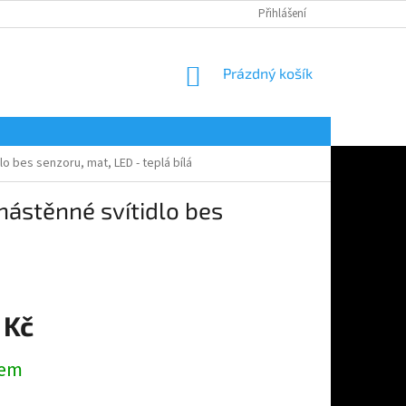
Přihlášení
NÁKUPNÍ
Prázdný košík
KOŠÍK
 bes senzoru, mat, LED - teplá bílá
ástěnné svítidlo bes
 Kč
dem