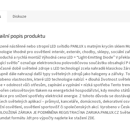
s
Diskuze
ailní popis produktu
azené nástěnné nebo stropní LED svítidlo PANLUX s matným krycím sklem M
ologie Vhodné pro osvětlení: interiér, exteriér, chodby, sklepy, sociální zař
oduchá a rychlá montáž Výhodná cena LED = “Light-Emitting Diode” V překl
ující světlo” označuje elektronickou polovodičovou součástku obsahující P
učasné době světelné zdroje s LED technologií zcela nahradili klasickou žár
pně dále nahrazují další typy světelných zdrojů jako halogeny a zářivky. To
obeno vlastnostmi, které LED technologie nabízí: + dlouhá životnost světe
e + odolnost vůči otřesům, zapínání a vypínání + nízká spotřeba Tento trend
ořen celosvětovým tlakem na energetické hospodářství, kdy mnoho států 
rikce pro snížení spotřeby elektrické energie. Z tohoto důvodu se dostávaj
šech světelných aplikací – průmysl, kanceláře, domácnosti, dekorativní osv
iční osvětlení, osvětlení sportovišť či společenských akcí. Vyrobeno v Česk
LOUŽENÁ ZÁRUKA JE PODMÍNĚNA REGISTRACÍ NA ZARUKA.PANLUX.CZ Světel
lumdat formátu .ldt pro výpočty najdete ke stažení ZDE.