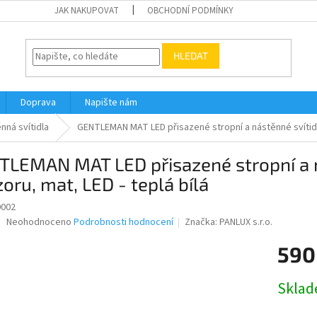
JAK NAKUPOVAT
OBCHODNÍ PODMÍNKY
HLEDAT
Doprava
Napište nám
nná svítidla
GENTLEMAN MAT LED přisazené stropní a nástěnné svítidlo
TLEMAN MAT LED přisazené stropní a n
oru, mat, LED - teplá bílá
0002
Průměrné
Neohodnoceno
Podrobnosti hodnocení
Značka:
PANLUX s.r.o.
hodnocení
produktu
590
je
0,0
Měrná
Skla
z
cena:
5
hvězdiček.