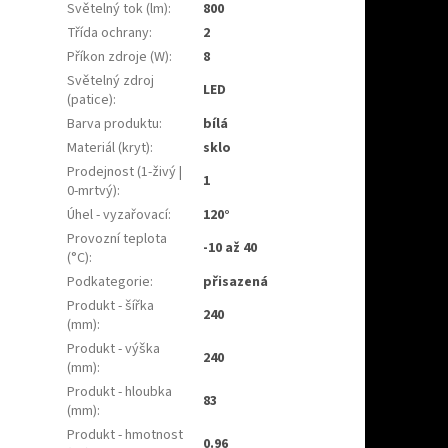
Světelný tok (lm)
:
800
Třída ochrany
:
2
Příkon zdroje (W)
:
8
Světelný zdroj
LED
(patice)
:
Barva produktu
:
bílá
Materiál (kryt)
:
sklo
Prodejnost (1-živý |
1
0-mrtvý)
:
Úhel - vyzařovací
:
120°
Provozní teplota
-10 až 40
(°C)
:
Podkategorie
:
přisazená
Produkt - šířka
240
(mm)
:
Produkt - výška
240
(mm)
:
Produkt - hloubka
83
(mm)
:
Produkt - hmotnost
0.96