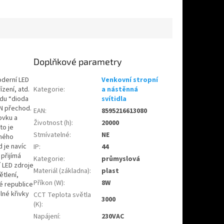
Doplňkové parametry
oderní LED
Venkovní stropní
ízení, atd.
Kategorie
:
a nástěnná
adu “dioda
svítidla
-N přechod.
EAN
:
8595216613080
ovku a
Životnost (h)
:
20000
to je
Stmívatelné
:
NE
lného
 je navíc
IP
:
44
přijímá
Kategorie
:
průmyslová
í LED zdroje
Materiál (základna)
:
plast
ětlení,
Příkon (W)
:
8W
é republice
né křivky
CCT Teplota světla
3000
(K)
:
Napájení
:
230VAC