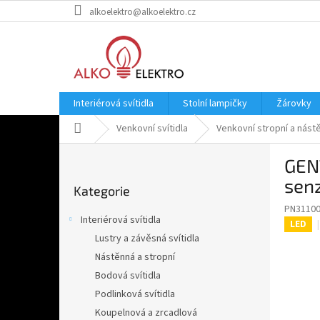
Přejít
alkoelektro@alkoelektro.cz
na
obsah
Interiérová svítidla
Stolní lampičky
Žárovky
Domů
Venkovní svítidla
Venkovní stropní a nástě
P
GEN
o
Přeskočit
s
senz
Kategorie
kategorie
t
PN3110
r
Interiérová svítidla
LED
a
Lustry a závěsná svítidla
n
Nástěnná a stropní
n
í
Bodová svítidla
p
Podlinková svítidla
a
Koupelnová a zrcadlová