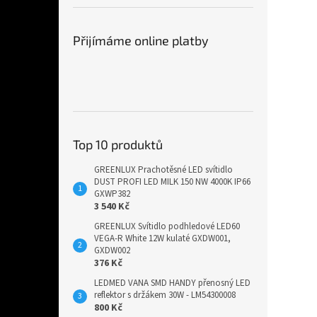
Přijímáme online platby
Top 10 produktů
GREENLUX Prachotěsné LED svítidlo
DUST PROFI LED MILK 150 NW 4000K IP66
GXWP382
3 540 Kč
GREENLUX Svítidlo podhledové LED60
VEGA-R White 12W kulaté GXDW001,
GXDW002
376 Kč
LEDMED VANA SMD HANDY přenosný LED
reflektor s držákem 30W - LM54300008
800 Kč