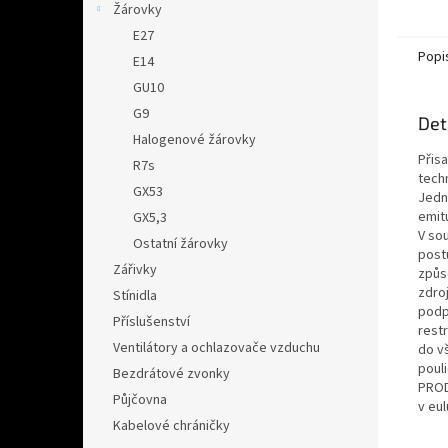
Žárovky
E27
Popi
E14
GU10
G9
Det
Halogenové žárovky
Přis
R7s
techn
GX53
Jedn
emit
GX5,3
V so
Ostatní žárovky
postu
Zářivky
způs
zdroj
Stínidla
podp
Příslušenství
rest
Ventilátory a ochlazovače vzduchu
do v
poul
Bezdrátové zvonky
PROD
Půjčovna
v eu
Kabelové chráničky