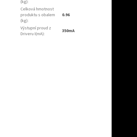
(kg)
:
Celková hmotnost
produktu s obalem
0.96
(kg)
:
Výstupní proud z
350mA
Driveru I(mA)
: