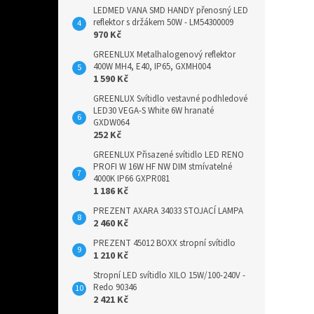
LEDMED VANA SMD HANDY přenosný LED
reflektor s držákem 50W - LM54300009
970 Kč
GREENLUX Metalhalogenový reflektor
400W MH4, E40, IP65, GXMH004
1 590 Kč
GREENLUX Svítidlo vestavné podhledové
LED30 VEGA-S White 6W hranaté
GXDW064
252 Kč
GREENLUX Přisazené svítidlo LED RENO
PROFI W 16W HF NW DIM stmívatelné
4000K IP66 GXPR081
1 186 Kč
PREZENT AXARA 34033 STOJACÍ LAMPA
2 460 Kč
PREZENT 45012 BOXX stropní svítidlo
1 210 Kč
Stropní LED svítidlo XILO 15W/100-240V -
Redo 90346
2 421 Kč