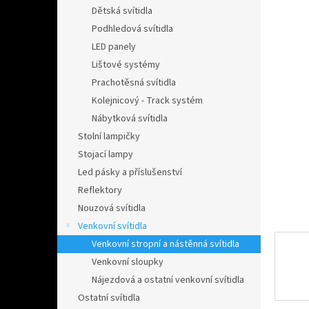
n
Dětská svítidla
e
Podhledová svítidla
l
LED panely
Lištové systémy
Prachotěsná svítidla
Kolejnicový - Track systém
Nábytková svítidla
Stolní lampičky
Stojací lampy
Led pásky a příslušenství
Reflektory
Nouzová svítidla
Venkovní svítidla
Venkovní stropní a nástěnná svítidla
Venkovní sloupky
Nájezdová a ostatní venkovní svítidla
Ostatní svítidla