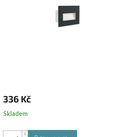
336 Kč
Měrná
Skladem
cena: