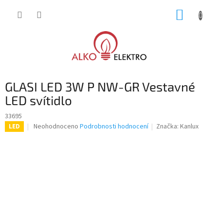
Přejít
NÁKUP
na
obsah
KOŠÍK
GLASI LED 3W P NW-GR Vestavné
LED svítidlo
33695
Průměrné
Neohodnoceno
Podrobnosti hodnocení
Značka:
Kanlux
LED
hodnocení
produktu
je
0,0
z
5
hvězdiček.