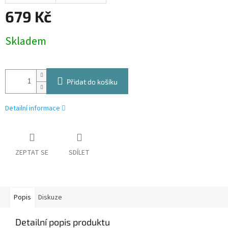
679 Kč
Měrná
Skladem
cena:
Přidat do košíku
Detailní informace
ZEPTAT SE
SDÍLET
Popis
Diskuze
Detailní popis produktu