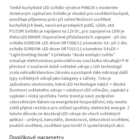
Tenké kuchyňské LED svítidlo výrobce PANLUX s moderním
dotekovým vypínačem Svítidlo je vhodné pro osvětlení kuchyně,
umožňuje příjemnou práci při vaření Možnost osvětlení
kuchyňských linek, nasvícení prodejních pultů, výloh, atd.
POZOR! Svítidlo je napájeno na 12V DC, pro zapojení na 230V je
třeba LED DRIVER. Doporučené příslušenství k zapojení: - při 1ks
svítidla GORDON: LED driver DRT006/12 a konektor S4 - při 2-3ks
svítidla GORDON: LED driver DRT015/12 a konektor S4 LED =
“Light-Emitting Diode” V překladu “dioda emitující světlo”
označuje elektronickou polovodičovou součástku obsahující P-N
přechod. V současné době světelné zdroje s LED technologií
zcela nahradili klasickou žárovku a postupně dále nahrazují další
typy světelných zdrojů jako halogeny a zářivky. Toto je
způsobeno vlastnostmi, které LED technologie nabízí: + dlouhá
životnost světelného zdroje + odolnost vůči otřesům, zapínání a
vypínání + nízká spotřeba Tento trend je navíc podpořen
celosvětovým tlakem na energetické hospodářství, kdy mnoho
států přijímá restrikce pro snížení spotřeby elektrické energie. Z
tohoto důvodu se dostávají LED zdroje do všech světelných
aplikací – průmysl, kanceláře, domácnosti, dekorativní osvětlení,
pouliční osvětlení, osvětlení sportovišť či společenských akcí.
Doplňkové parametry