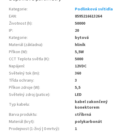
Kategorie
:
Podlinková svítidla
EAN
:
8595216613264
Životnost (h)
:
50000
IP
:
20
Kategorie
:
bytová
Materiál (základna)
:
hliník
Příkon (W)
:
5,5W
CCT Teplota světla (K)
:
5000
Napájení
:
12VDC
Světelný tok (lm)
:
360
Třída ochrany
:
3
Příkon zdroje (W)
:
5,5
Světelný zdroj (patice)
:
LED
kabel zakončený
Typ kabelu
:
konektorem
Barva produktu
:
stříbrná
Materiál (kryt)
:
polykarbonát
Prodejnost (1-živý | 0-mrtvý)
:
1