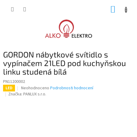
Přejít
NÁKUP
na
obsah
KOŠÍK
GORDON nábytkové svítidlo s
vypínačem 21LED pod kuchyňskou
linku studená bílá
PN11200002
Průměrné
Neohodnoceno
Podrobnosti hodnocení
LED
hodnocení
Značka:
PANLUX s.r.o.
produktu
je
0,0
z
5
hvězdiček.