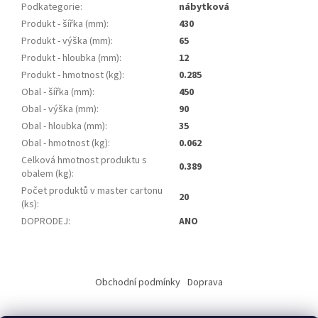
Podkategorie
:
nábytková
Produkt - šířka (mm)
:
430
Produkt - výška (mm)
:
65
Produkt - hloubka (mm)
:
12
Produkt - hmotnost (kg)
:
0.285
Obal - šířka (mm)
:
450
Obal - výška (mm)
:
90
Obal - hloubka (mm)
:
35
Obal - hmotnost (kg)
:
0.062
Celková hmotnost produktu s
0.389
obalem (kg)
:
Počet produktů v master cartonu
20
(ks)
:
DOPRODEJ
:
ANO
Z
á
Obchodní podmínky
Doprava
p
a