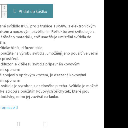
Přidat do košíku
né svídidlo IP65, pro 2 trubice T8/58W, s elektronickým
íkem a nouzovým osvětlením Reflektorové svítidlo je z
štěného materiálu, což umožňuje umístění svítidla do
 8m.
tidla: hliník, difuzor: sklo.
 použité na výrobu svítidla, umožňují jeho použití ve velmi
 prostředí.
difuzor je k tělesu svítidla připevněn kovovými
mi sponami.
é spojení s optickým krytem, je osazená kovovými
mi sponami.
 svítidla je vyroben z ocelového plechu. Svítidlo je možné
 ke stropu s použitím kovových příchytek, které jsou
dodávky, nebo jej zavěsit na lanko.
informace