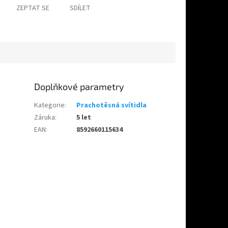
ZEPTAT SE
SDÍLET
Doplňkové parametry
Kategorie
:
Prachotěsná svítidla
Záruka
:
5 let
EAN
:
8592660115634