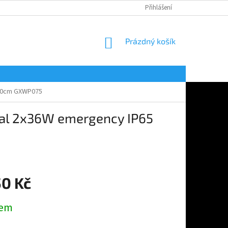
Přihlášení
NÁKUPNÍ
Prázdný košík
KOŠÍK
120cm GXWP075
al 2x36W emergency IP65
50 Kč
dem