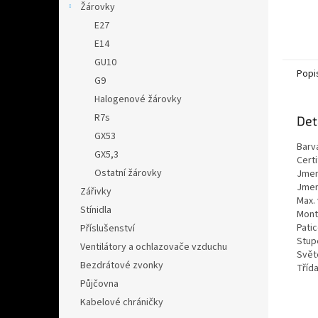
Žárovky
E27
E14
GU10
Popi
G9
Halogenové žárovky
R7s
Det
GX53
Barv
GX5,3
Certi
Ostatní žárovky
Jmen
Jmen
Zářivky
Max.
Stínidla
Mont
Pati
Příslušenství
Stupe
Ventilátory a ochlazovače vzduchu
Svět
Bezdrátové zvonky
Třída
Půjčovna
Kabelové chráničky