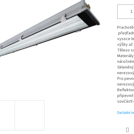
Prachotěs
předřadn
vysoce le
výšky až
Těleso sví
Materiály
náročném
Skleněný 
nerezový
Pro pevn
nerezový
Reflektor
připevnit
součástí 
Detailní 