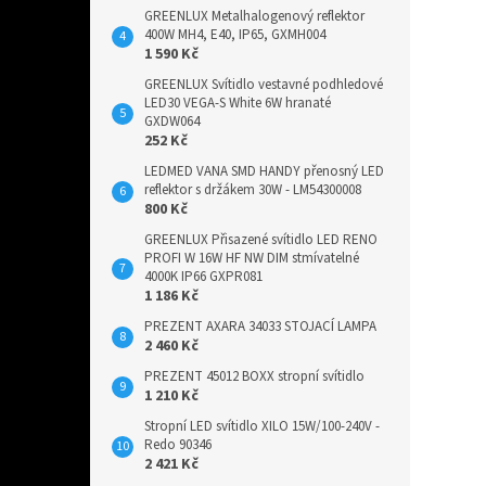
GREENLUX Metalhalogenový reflektor
400W MH4, E40, IP65, GXMH004
1 590 Kč
GREENLUX Svítidlo vestavné podhledové
LED30 VEGA-S White 6W hranaté
GXDW064
252 Kč
LEDMED VANA SMD HANDY přenosný LED
reflektor s držákem 30W - LM54300008
800 Kč
GREENLUX Přisazené svítidlo LED RENO
PROFI W 16W HF NW DIM stmívatelné
4000K IP66 GXPR081
1 186 Kč
PREZENT AXARA 34033 STOJACÍ LAMPA
2 460 Kč
PREZENT 45012 BOXX stropní svítidlo
1 210 Kč
Stropní LED svítidlo XILO 15W/100-240V -
Redo 90346
2 421 Kč