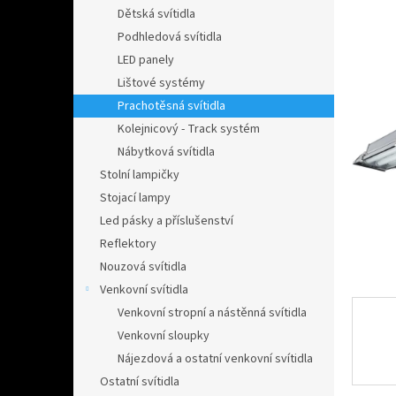
n
Dětská svítidla
e
Podhledová svítidla
l
LED panely
Lištové systémy
Prachotěsná svítidla
Kolejnicový - Track systém
Nábytková svítidla
Stolní lampičky
Stojací lampy
Led pásky a příslušenství
Reflektory
Nouzová svítidla
Venkovní svítidla
Venkovní stropní a nástěnná svítidla
Venkovní sloupky
Nájezdová a ostatní venkovní svítidla
Ostatní svítidla