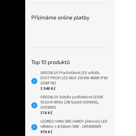
Přijímáme online platby
Top 10 produktů
GREENLUX Prachotěsné LED svítidlo
DUST PROFI LED MILK 150 NW 4000K IP66
GXWP382
3 540 Kč
GREENLUX Svítidlo podhledové LED60
VEGA-R White 12W kulaté GXDW001,
GXDW002
376 Kč
LEDMED VANA SMD HANDY přenosný LED
reflektor s držákem 50W - LM54300009
970 Kč