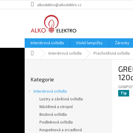
Přejít
alkoelektro@alkoelektro.cz
na
obsah
Interiérová svítidla
Stolní lampičky
Žárovky
Domů
Interiérová svítidla
Prachotěsná svítidla
P
GRE
o
Přeskočit
s
120
Kategorie
kategorie
t
GXWP07
r
Interiérová svítidla
Tip
a
Lustry a závěsná svítidla
n
Nástěnná a stropní
n
í
Bodová svítidla
p
Podlinková svítidla
a
Koupelnová a zrcadlová