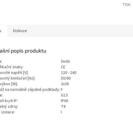
TISK
s
Diskuze
ailní popis produktu
a:
šedá
fikační znaky:
CE
ovité napětí [V]:
220 - 240
ovitý kmitočet [Hz]:
50/60
 výkon [W]:
2x36
áž na normálně zápalné podklady:
F
ce:
G13
ň krytí IP:
IP65
elný zdroj:
T8
 izolace:
I