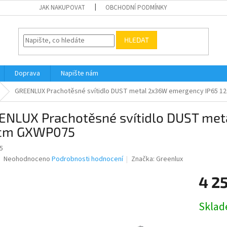
JAK NAKUPOVAT
OBCHODNÍ PODMÍNKY
HLEDAT
Doprava
Napište nám
GREENLUX Prachotěsné svítidlo DUST metal 2x36W emergency IP65 
ENLUX Prachotěsné svítidlo DUST met
cm GXWP075
5
Průměrné
Neohodnoceno
Podrobnosti hodnocení
Značka:
Greenlux
hodnocení
produktu
4 2
je
0,0
Měrná
Skla
z
cena:
5
hvězdiček.