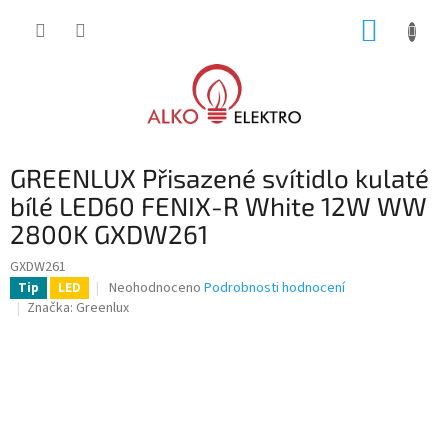
Přejít
NÁKUP
na
obsah
KOŠÍK
GREENLUX Přisazené svítidlo kulaté
bílé LED60 FENIX-R White 12W WW
2800K GXDW261
GXDW261
Průměrné
Neohodnoceno
Podrobnosti hodnocení
Tip
LED
hodnocení
Značka:
Greenlux
produktu
je
0,0
z
5
hvězdiček.