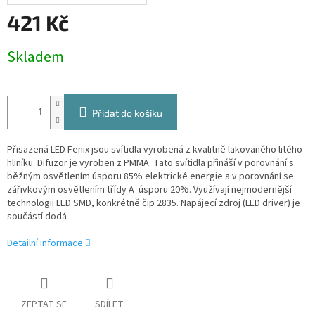
421 Kč
Měrná
Skladem
cena:
Přidat do košíku
Přisazená LED Fenix jsou svítidla vyrobená z kvalitně lakovaného litého
hliníku. Difuzor je vyroben z PMMA. Tato svítidla přináší v porovnání s
běžným osvětlením úsporu 85% elektrické energie a v porovnání se
zářivkovým osvětlením třídy A úsporu 20%. Využívají nejmodernější
technologii LED SMD, konkrétně čip 2835. Napájecí zdroj (LED driver) je
součástí dodá
Detailní informace
ZEPTAT SE
SDÍLET