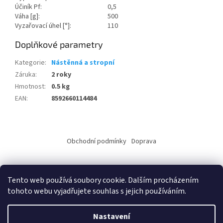
Účiník Pf:
0,5
Váha [g]:
500
Vyzařovací úhel [°]:
110
Doplňkové parametry
Kategorie
:
Nástěnná a stropní
Záruka
:
2 roky
Hmotnost
:
0.5 kg
EAN
:
8592660114484
Z
á
Obchodní podmínky
Doprava
p
a
t
Tento web používá soubory cookie. Dalším procházením
í
tohoto webu vyjadřujete souhlas s jejich používáním.
Vytvořil Shoptet
Nastavení
Copyright 2026
ALKO elektro s.r.o.
. Všechna práva vyhrazena.