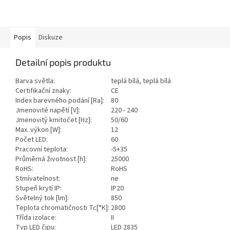
Popis
Diskuze
Detailní popis produktu
Barva světla:
teplá bílá, teplá bílá
Certifikační znaky:
CE
Index barevného podání [Ra]:
80
Jmenovité napětí [V]:
220 - 240
Jmenovitý kmitočet [Hz]:
50/60
Max. výkon [W]:
12
Počet LED:
60
Pracovní teplota:
-5+35
Průměrná životnost [h]:
25000
RoHS:
RoHS
Stmívatelnost:
ne
Stupeň krytí IP:
IP20
Světelný tok [lm]:
850
Teplota chromatičnosti Tc[°K]:
2800
Třída izolace:
II
Typ LED čipu:
LED 2835