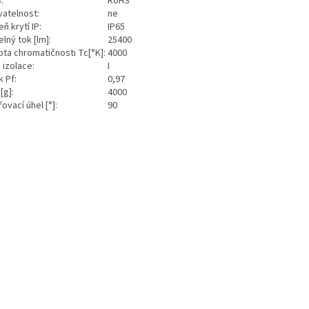
S:
RoHS
vatelnost:
ne
ň krytí IP:
IP65
lný tok [lm]:
25400
ota chromatičnosti Tc[°K]:
4000
 izolace:
I
k Pf:
0,97
[g]:
4000
ovací úhel [°]:
90