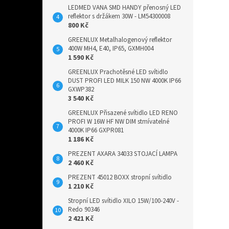
LEDMED VANA SMD HANDY přenosný LED
reflektor s držákem 30W - LM54300008
800 Kč
GREENLUX Metalhalogenový reflektor
400W MH4, E40, IP65, GXMH004
1 590 Kč
GREENLUX Prachotěsné LED svítidlo
DUST PROFI LED MILK 150 NW 4000K IP66
GXWP382
3 540 Kč
GREENLUX Přisazené svítidlo LED RENO
PROFI W 16W HF NW DIM stmívatelné
4000K IP66 GXPR081
1 186 Kč
PREZENT AXARA 34033 STOJACÍ LAMPA
2 460 Kč
PREZENT 45012 BOXX stropní svítidlo
1 210 Kč
Stropní LED svítidlo XILO 15W/100-240V -
Redo 90346
2 421 Kč