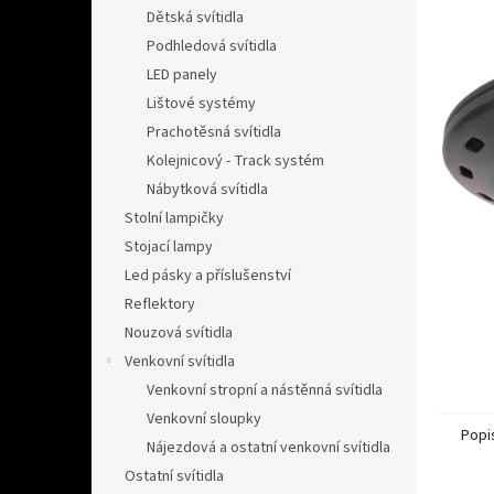
n
Dětská svítidla
e
Podhledová svítidla
l
LED panely
Lištové systémy
Prachotěsná svítidla
Kolejnicový - Track systém
Nábytková svítidla
Stolní lampičky
Stojací lampy
Led pásky a příslušenství
Reflektory
Nouzová svítidla
Venkovní svítidla
Venkovní stropní a nástěnná svítidla
Venkovní sloupky
Popi
Nájezdová a ostatní venkovní svítidla
Ostatní svítidla