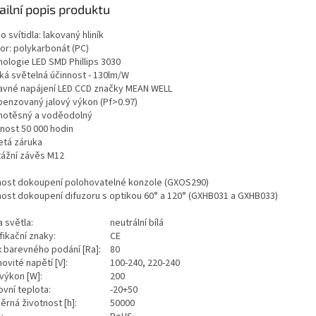
ailní popis produktu
o svítidla: lakovaný hliník
or: polykarbonát (PC)
nologie LED SMD Phillips 3030
ká světelná účinnost - 130lm/W
avné napájení LED CCD značky MEAN WELL
enzovaný jalový výkon (Pf>0.97)
hotěsný a voděodolný
tnost 50 000 hodin
etá záruka
ážní závěs M12
ost dokoupení polohovatelné konzole (GXOS290)
ost dokoupení difuzoru s optikou 60° a 120° (GXHB031 a GXHB033)
a světla:
neutrální bílá
fikační znaky:
CE
x barevného podání [Ra]:
80
ovité napětí [V]:
100-240, 220-240
 výkon [W]:
200
ovní teplota:
-20+50
ěrná životnost [h]:
50000