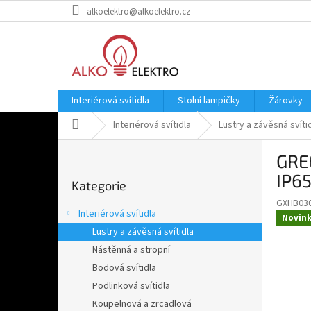
Přejít
alkoelektro@alkoelektro.cz
na
obsah
Interiérová svítidla
Stolní lampičky
Žárovky
Domů
Interiérová svítidla
Lustry a závěsná svíti
P
GRE
o
Přeskočit
s
IP6
Kategorie
kategorie
t
GXHB03
r
Interiérová svítidla
Novin
a
Lustry a závěsná svítidla
n
Nástěnná a stropní
n
í
Bodová svítidla
p
Podlinková svítidla
a
Koupelnová a zrcadlová