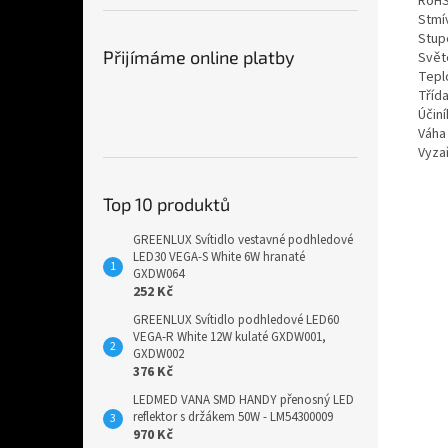
RoH
Stmí
Stupe
Přijímáme online platby
Světe
Tepl
Třída
Účiní
Váha 
Vyzař
Top 10 produktů
GREENLUX Svítidlo vestavné podhledové
LED30 VEGA-S White 6W hranaté
GXDW064
252 Kč
GREENLUX Svítidlo podhledové LED60
VEGA-R White 12W kulaté GXDW001,
GXDW002
376 Kč
LEDMED VANA SMD HANDY přenosný LED
reflektor s držákem 50W - LM54300009
970 Kč