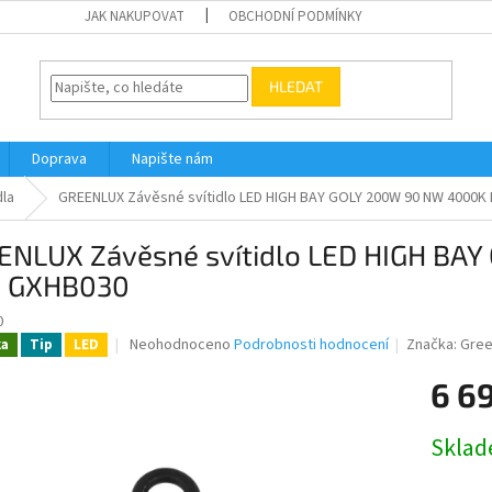
JAK NAKUPOVAT
OBCHODNÍ PODMÍNKY
HLEDAT
Doprava
Napište nám
dla
GREENLUX Závěsné svítidlo LED HIGH BAY GOLY 200W 90 NW 4000K
ENLUX Závěsné svítidlo LED HIGH BA
5 GXHB030
0
Průměrné
Neohodnoceno
Podrobnosti hodnocení
Značka:
Gree
ka
Tip
LED
hodnocení
produktu
6 6
je
0,0
Měrná
Skla
z
cena:
5
hvězdiček.