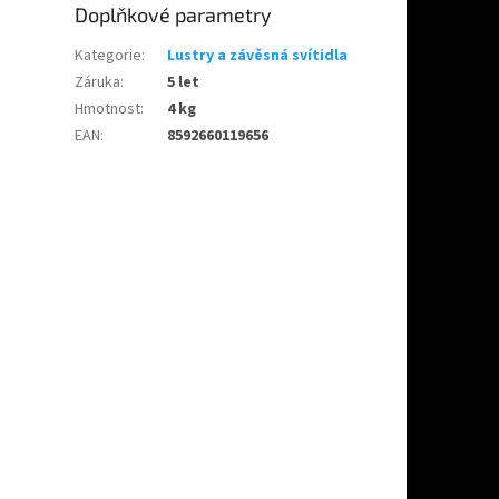
Doplňkové parametry
Kategorie
:
Lustry a závěsná svítidla
Záruka
:
5 let
Hmotnost
:
4 kg
EAN
:
8592660119656