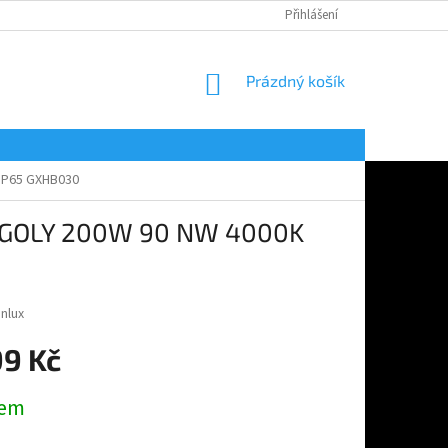
Přihlášení
NÁKUPNÍ
Prázdný košík
KOŠÍK
 IP65 GXHB030
Y GOLY 200W 90 NW 4000K
nlux
99 Kč
dem