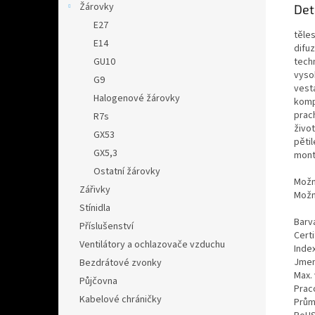
Žárovky
Det
E27
těles
E14
difuz
tech
GU10
vyso
G9
vest
Halogenové žárovky
komp
prac
R7s
živo
GX53
pětil
GX5,3
mont
Ostatní žárovky
Možn
Zářivky
Možn
Stínidla
Barv
Příslušenství
Certi
Ventilátory a ochlazovače vzduchu
Inde
Jmen
Bezdrátové zvonky
Max.
Půjčovna
Prac
Kabelové chráničky
Prům