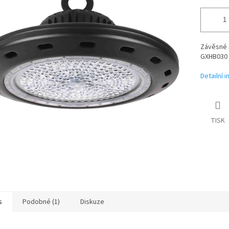
Závěsné 
GXHB030
Detailní 
TISK
s
Podobné (1)
Diskuze