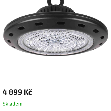
4 899 Kč
Měrná
Skladem
cena: