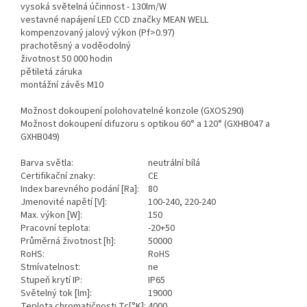
vysoká světelná účinnost - 130lm/W
vestavné napájení LED CCD značky MEAN WELL
kompenzovaný jalový výkon (Pf>0.97)
prachotěsný a voděodolný
životnost 50 000 hodin
pětiletá záruka
montážní závěs M10
Možnost dokoupení polohovatelné konzole (GXOS290)
Možnost dokoupení difuzoru s optikou 60° a 120° (GXHB047 a
GXHB049)
Barva světla:
neutrální bílá
Certifikační znaky:
CE
Index barevného podání [Ra]:
80
Jmenovité napětí [V]:
100-240, 220-240
Max. výkon [W]:
150
Pracovní teplota:
-20+50
Průměrná životnost [h]:
50000
RoHS:
RoHS
Stmívatelnost:
ne
Stupeň krytí IP:
IP65
Světelný tok [lm]:
19000
Teplota chromatičnosti Tc[°K]:
4000