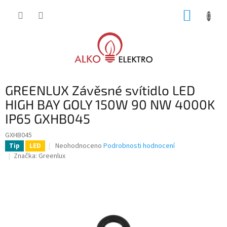
Přejít
NÁKUP
na
obsah
KOŠÍK
GREENLUX Závěsné svítidlo LED
HIGH BAY GOLY 150W 90 NW 4000K
IP65 GXHB045
GXHB045
Průměrné
Neohodnoceno
Podrobnosti hodnocení
Tip
LED
hodnocení
Značka:
Greenlux
produktu
je
0,0
z
5
hvězdiček.