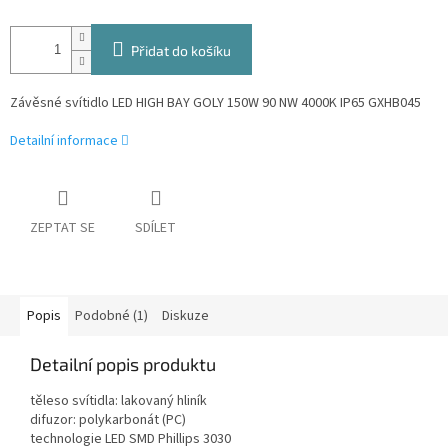
Přidat do košíku
Závěsné svítidlo LED HIGH BAY GOLY 150W 90 NW 4000K IP65 GXHB045
Detailní informace
ZEPTAT SE
SDÍLET
Popis
Podobné (1)
Diskuze
Detailní popis produktu
těleso svítidla: lakovaný hliník
difuzor: polykarbonát (PC)
technologie LED SMD Phillips 3030