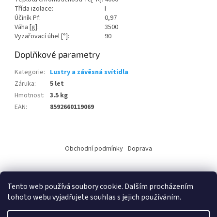
Třída izolace:
I
Účiník Pf:
0,97
Váha [g]:
3500
Vyzařovací úhel [°]:
90
Doplňkové parametry
Kategorie
:
Lustry a závěsná svítidla
Záruka
:
5 let
Hmotnost
:
3.5 kg
EAN
:
8592660119069
Z
á
Obchodní podmínky
Doprava
p
a
t
Tento web používá soubory cookie. Dalším procházením
í
tohoto webu vyjadřujete souhlas s jejich používáním.
Vytvořil Shoptet