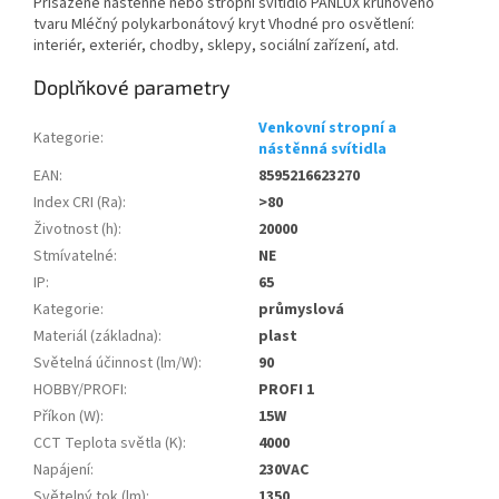
Přisazené nástěnné nebo stropní svítidlo PANLUX kruhového
tvaru Mléčný polykarbonátový kryt Vhodné pro osvětlení:
interiér, exteriér, chodby, sklepy, sociální zařízení, atd.
Doplňkové parametry
Venkovní stropní a
Kategorie
:
nástěnná svítidla
EAN
:
8595216623270
Index CRI (Ra)
:
>80
Životnost (h)
:
20000
Stmívatelné
:
NE
IP
:
65
Kategorie
:
průmyslová
Materiál (základna)
:
plast
Světelná účinnost (lm/W)
:
90
HOBBY/PROFI
:
PROFI 1
Příkon (W)
:
15W
CCT Teplota světla (K)
:
4000
Napájení
:
230VAC
Světelný tok (lm)
:
1350