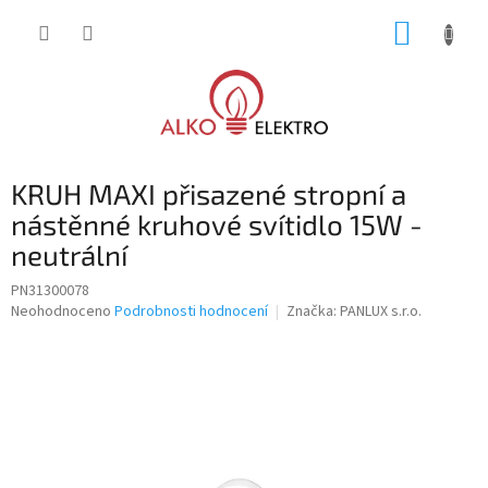
Přejít
NÁKUP
na
obsah
KOŠÍK
KRUH MAXI přisazené stropní a
nástěnné kruhové svítidlo 15W -
neutrální
PN31300078
Průměrné
Neohodnoceno
Podrobnosti hodnocení
Značka:
PANLUX s.r.o.
hodnocení
produktu
je
0,0
z
5
hvězdiček.