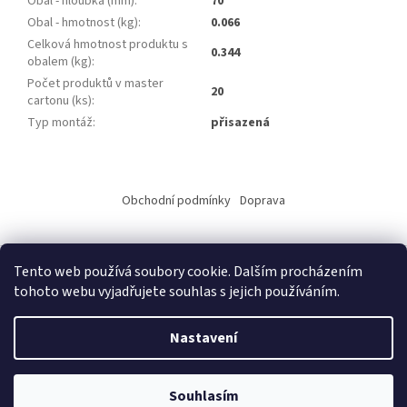
Obal - hloubka (mm)
:
70
Obal - hmotnost (kg)
:
0.066
Celková hmotnost produktu s
0.344
obalem (kg)
:
Počet produktů v master
20
cartonu (ks)
:
Typ montáž
:
přisazená
Z
á
Obchodní podmínky
Doprava
p
a
t
Tento web používá soubory cookie. Dalším procházením
í
tohoto webu vyjadřujete souhlas s jejich používáním.
Vytvořil Shoptet
Nastavení
Copyright 2026
ALKO elektro s.r.o.
. Všechna práva vyhrazena.
Upravit nastavení cookies
Souhlasím