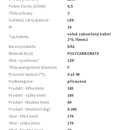
Power Factor (účiník)
:
0,5
Třída ochrany
:
2
Světelný zdroj (patice)
:
LED
IK
:
10
volně zakončený kabel
Typ kabelu
:
2*0,75mm2
Barva produktu
:
bílá
Materiál (kryt)
:
POLYCARBONATE
Úhel - vyzařovací
:
120°
Třída energetické účinnosti
:
F
Provozní teplota (°C)
:
0 až 40
Podkategorie
:
přisazená
Produkt - šířka (mm)
:
165
Produkt - výška (mm)
:
165
Produkt - hloubka (mm)
:
60
Produkt - hmotnost (kg)
:
0.265
Obal - šířka (mm)
:
170
Obal - výška (mm)
:
170