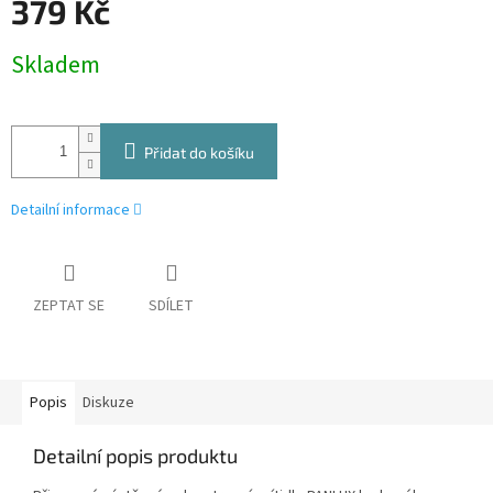
379 Kč
Měrná
Skladem
cena:
Přidat do košíku
Detailní informace
ZEPTAT SE
SDÍLET
Popis
Diskuze
Detailní popis produktu