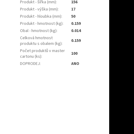
Produkt - šířka (mm)
:
156
Produkt - výška (mm)
:
17
Produkt - hloubka (mm)
:
50
Produkt - hmotnost (kg)
:
0.159
Obal - hmotnost (kg)
:
0.014
Celková hmotnost
0.159
produktu s obalem (kg)
:
Počet produktů v master
100
cartonu (ks)
:
DOPRODEJ
:
ANO