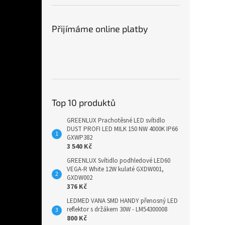
Přijímáme online platby
Top 10 produktů
GREENLUX Prachotěsné LED svítidlo
DUST PROFI LED MILK 150 NW 4000K IP66
GXWP382
3 540 Kč
GREENLUX Svítidlo podhledové LED60
VEGA-R White 12W kulaté GXDW001,
GXDW002
376 Kč
LEDMED VANA SMD HANDY přenosný LED
reflektor s držákem 30W - LM54300008
800 Kč