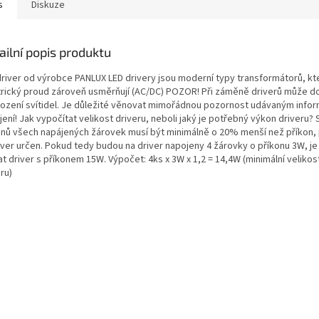
s
Diskuze
ailní popis produktu
driver od výrobce PANLUX LED drivery jsou moderní typy transformátorů, kt
trický proud zároveň usměrňují (AC/DC) POZOR! Při záměně driverů může doj
ození svítidel. Je důležité věnovat mimořádnou pozornost udávaným info
ení! Jak vypočítat velikost driveru, neboli jaký je potřebný výkon driveru?
onů všech napájených žárovek musí být minimálně o 20% menší než příkon, 
river určen. Pokud tedy budou na driver napojeny 4 žárovky o příkonu 3W, je
t driver s příkonem 15W. Výpočet: 4ks x 3W x 1,2 = 14,4W (minimální velikos
ru)