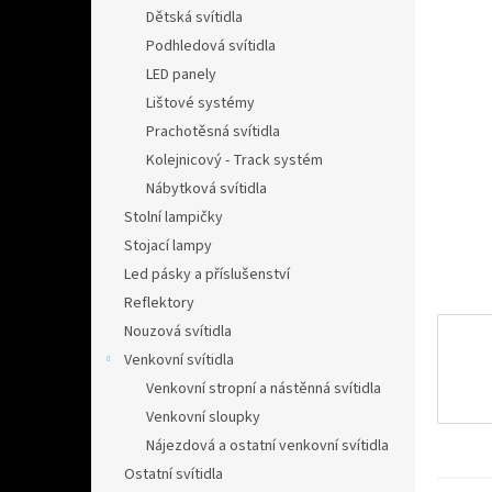
n
Dětská svítidla
e
Podhledová svítidla
l
LED panely
Lištové systémy
Prachotěsná svítidla
Kolejnicový - Track systém
Nábytková svítidla
Stolní lampičky
Stojací lampy
Led pásky a příslušenství
Reflektory
Nouzová svítidla
Venkovní svítidla
Venkovní stropní a nástěnná svítidla
Venkovní sloupky
Nájezdová a ostatní venkovní svítidla
Ostatní svítidla