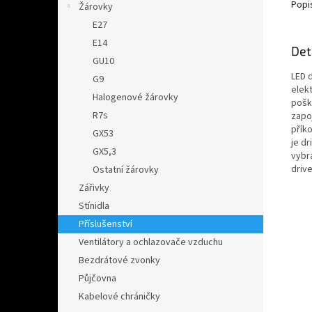
Popi
Žárovky
E27
E14
Det
GU10
LED 
G9
elek
Halogenové žárovky
pošk
R7s
zapoj
přík
GX53
je d
GX5,3
vybra
drive
Ostatní žárovky
Zářivky
Stínidla
Příslušenství
Ventilátory a ochlazovače vzduchu
Bezdrátové zvonky
Půjčovna
Kabelové chráničky