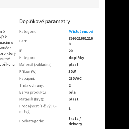
Doplňkové parametry
eré
Kategorie
:
Příslušenství
ít k
859521661216
EAN
:
rmacím o
8
 Součet
IP
:
20
pro který
Kategorie
:
doplňky
 nutné
t příkonu
Materiál (základna)
:
plast
Příkon (W)
:
30W
Napájení
:
230VAC
Třída ochrany
:
2
Barva produktu
:
bílá
Materiál (kryt)
:
plast
Prodejnost (1-živý | 0-
1
mrtvý)
:
trafa /
Podkategorie
:
drivery