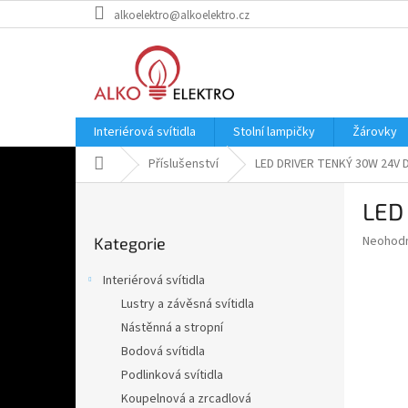
Přejít
alkoelektro@alkoelektro.cz
na
obsah
Interiérová svítidla
Stolní lampičky
Žárovky
Domů
Příslušenství
LED DRIVER TENKÝ 30W 24V 
P
LED
o
Přeskočit
s
Průměr
Neohod
Kategorie
kategorie
t
hodnoce
r
produkt
Interiérová svítidla
a
je
Lustry a závěsná svítidla
0,0
n
z
Nástěnná a stropní
n
5
í
Bodová svítidla
hvězdič
p
Podlinková svítidla
a
Koupelnová a zrcadlová