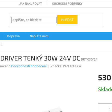
JAK NAKUPOVAT
OBCHODNÍ PODMÍNKY
HLEDAT
Doprava
Napište nám
DC
 DRIVER TENKÝ 30W 24V DC
DRT030/24
né
noceno
Podrobnosti hodnocení
Značka:
PANLUX s.r.o.
ní
530
u
Měrná
Skla
cena:
ek.