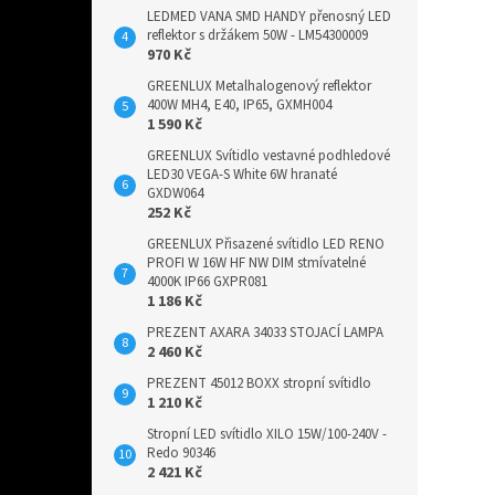
LEDMED VANA SMD HANDY přenosný LED
reflektor s držákem 50W - LM54300009
970 Kč
GREENLUX Metalhalogenový reflektor
400W MH4, E40, IP65, GXMH004
1 590 Kč
GREENLUX Svítidlo vestavné podhledové
LED30 VEGA-S White 6W hranaté
GXDW064
252 Kč
GREENLUX Přisazené svítidlo LED RENO
PROFI W 16W HF NW DIM stmívatelné
4000K IP66 GXPR081
1 186 Kč
PREZENT AXARA 34033 STOJACÍ LAMPA
2 460 Kč
PREZENT 45012 BOXX stropní svítidlo
1 210 Kč
Stropní LED svítidlo XILO 15W/100-240V -
Redo 90346
2 421 Kč