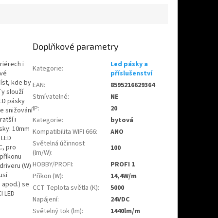
Doplňkové parametry
riérech i
Led pásky a
Kategorie
:
své
příslušenství
íst, kde by
EAN
:
8595216629364
Ty slouží
Stmívatelné
:
NE
LED pásky
IP
:
20
ke snižování
atší i
Kategorie
:
bytová
ásky: 10mm
Kompatibilita WIFI 666
:
ANO
 LED
Světelná účinnost
C, pro
100
(lm/W)
:
 příkonu
HOBBY/PROFI
:
PROFI 1
driveru (W)
usí
Příkon (W)
:
14,4W/m
 apod.) se
CCT Teplota světla (K)
:
5000
I LED
Napájení
:
24VDC
Světelný tok (lm)
:
1440lm/m