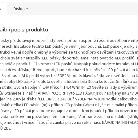
s
Diskuze
ailní popis produktu
ásky představují moderní, stylové a přitom úsporné řešení osvětlení v inte
iérech. Instalace těchto LED pásků je velmi jednoduchá. LED pásek je díky 
trukci velmi dobře ohebný a výborně se tak hodí pro osvětlení i takových m
zdroje světla neuspěly. LED pásky doporučujeme instalovat do ALU profilů. 
 chladič a prodlužují životnost LED pásků. Naopak pokud budete instalovat 
o na dřevotřísku, dřevo, apod., bude docházet k zahřívání LED pásků a tím 
h životnosti. ALU profil vyberte "ZDE". Vhodné: hlavní užitkové osvětlení, na kr
hé úseky LED pásků Teplota světla: studená bílá Délka kotouče: 5m Šířka p
 střihu: 10cm Napájení: 24V Příkon: 14,4 W/m IP: 20 Nevíte si rady s výběrem
ů? Stáhněte si náš "TAHÁK". POZOR! Tyto LED PÁSKY jsou napájeny na 24V D
jení na 230V je třeba "LED DRIVER 24V DC". VÝBĚR NAPÁJENÍ podle celkového
ásků: délka LED pásku (m) x příkon LED pásku (W/m) x 1,2 = minimální příkon 
í úseky LED pásků je vhodné napájet z obou stran (součet příkonu driverů m
vídat celkovému požadovanému příkonu). V případě zásahu do kluba (střih,
čuje možnost vrácení zboží a zaniká právo na reklamaci. NÁVOD NA INSTALAC
Ů ZDE.