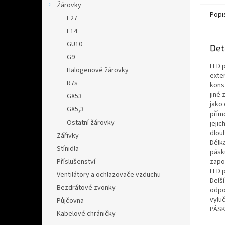
Žárovky
Popi
E27
E14
GU10
Det
G9
LED p
Halogenové žárovky
exter
R7s
kons
jiné 
GX53
jako
GX5,3
přím
Ostatní žárovky
jejic
dlou
Zářivky
Délka
Stínidla
pásk
zapo
Příslušenství
LED p
Ventilátory a ochlazovače vzduchu
Delš
Bezdrátové zvonky
odpo
vylu
Půjčovna
PÁSK
Kabelové chráničky