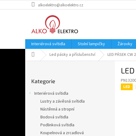
Přejít
alkoelektro@alkoelektro.cz
na
obsah
Interiérová svítidla
Stolní lampičky
Žárovky
Domů
Led pásky a příslušenství
LED PÁSEK CW 2
P
LED
o
Přeskočit
s
PN1320
Kategorie
kategorie
t
LED
r
Interiérová svítidla
a
Lustry a závěsná svítidla
n
Nástěnná a stropní
n
í
Bodová svítidla
p
Podlinková svítidla
a
Koupelnová a zrcadlová