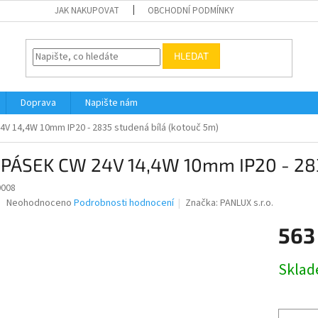
JAK NAKUPOVAT
OBCHODNÍ PODMÍNKY
HLEDAT
Doprava
Napište nám
4V 14,4W 10mm IP20 - 2835 studená bílá (kotouč 5m)
 PÁSEK CW 24V 14,4W 10mm IP20 - 283
0008
Průměrné
Neohodnoceno
Podrobnosti hodnocení
Značka:
PANLUX s.r.o.
hodnocení
produktu
563
je
0,0
Měrná
Skla
z
cena:
5
hvězdiček.