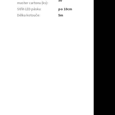
50
master cartonu (ks)
:
Střih LED pásku
:
po 10cm
Délka kotouče
:
5m