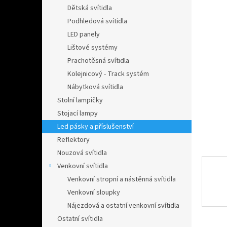
n
Dětská svítidla
e
Podhledová svítidla
l
LED panely
Lištové systémy
Prachotěsná svítidla
Kolejnicový - Track systém
Nábytková svítidla
Stolní lampičky
Stojací lampy
Led pásky a příslušenství
Reflektory
Nouzová svítidla
Venkovní svítidla
Venkovní stropní a nástěnná svítidla
Venkovní sloupky
Nájezdová a ostatní venkovní svítidla
Ostatní svítidla