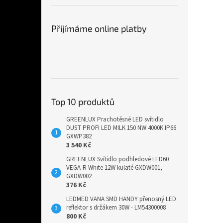
Přijímáme online platby
Top 10 produktů
GREENLUX Prachotěsné LED svítidlo
DUST PROFI LED MILK 150 NW 4000K IP66
GXWP382
3 540 Kč
GREENLUX Svítidlo podhledové LED60
VEGA-R White 12W kulaté GXDW001,
GXDW002
376 Kč
LEDMED VANA SMD HANDY přenosný LED
reflektor s držákem 30W - LM54300008
800 Kč