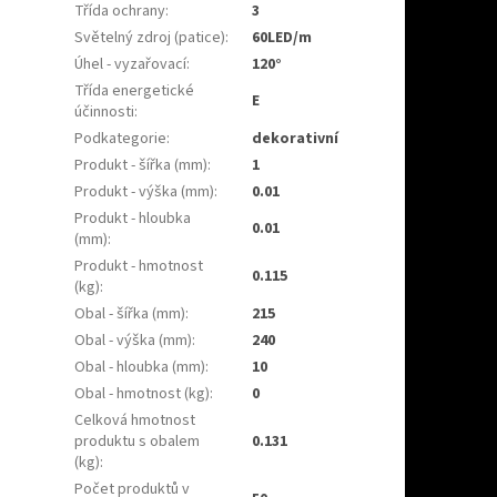
Třída ochrany
:
3
Světelný zdroj (patice)
:
60LED/m
Úhel - vyzařovací
:
120°
Třída energetické
E
účinnosti
:
Podkategorie
:
dekorativní
Produkt - šířka (mm)
:
1
Produkt - výška (mm)
:
0.01
Produkt - hloubka
0.01
(mm)
:
Produkt - hmotnost
0.115
(kg)
:
Obal - šířka (mm)
:
215
Obal - výška (mm)
:
240
Obal - hloubka (mm)
:
10
Obal - hmotnost (kg)
:
0
Celková hmotnost
produktu s obalem
0.131
(kg)
:
Počet produktů v