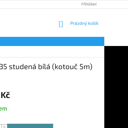
Přihlášení
NÁKUPNÍ
Prázdný košík
KOŠÍK
5 studená bílá (kotouč 5m)
 Kč
dem