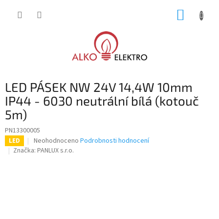
Přejít
NÁKUP
na
obsah
KOŠÍK
LED PÁSEK NW 24V 14,4W 10mm
IP44 - 6030 neutrální bílá (kotouč
5m)
PN13300005
Průměrné
Neohodnoceno
Podrobnosti hodnocení
LED
hodnocení
Značka:
PANLUX s.r.o.
produktu
je
0,0
z
5
hvězdiček.