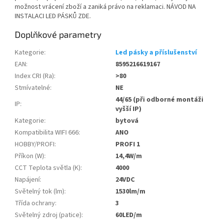
možnost vrácení zboží a zaniká právo na reklamaci. NÁVOD NA
INSTALACI LED PÁSKŮ ZDE.
Doplňkové parametry
Kategorie
:
Led pásky a příslušenství
EAN
:
8595216619167
Index CRI (Ra)
:
>80
Stmívatelné
:
NE
44/65 (při odborné montáži
IP
:
vyšší IP)
Kategorie
:
bytová
Kompatibilita WIFI 666
:
ANO
HOBBY/PROFI
:
PROFI 1
Příkon (W)
:
14,4W/m
CCT Teplota světla (K)
:
4000
Napájení
:
24VDC
Světelný tok (lm)
:
1530lm/m
Třída ochrany
:
3
Světelný zdroj (patice)
:
60LED/m