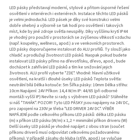
LED pásky představují moderní, stylové a přitom úsporné řešení
osvětlení v interiérech i exteriérech. Instalace těchto LED pásků
je velmi jednoduchá. LED pásek je díky své konstrukci velmi
dobře ohebný a výborně se tak hodí pro osvětlení i takových
míst, kde by jiné zdroje světla neuspěly. Díky vyššímu krytí IP44
je vhodný pro použití v prostorách se zvýšenou vlhkostí vzduchu
(např. koupelny, wellness, apod.) a ve venkovních prostorech.
LED pásky doporučujeme instalovat do ALU profilů. Ty slouží jako
chladič a prodlužují životnost LED pásků. Naopak pokud budete
instalovat LED pásky přímo na dřevotřísku, dřevo, apod., bude
docházet k zahřívání LED pásků a tím ke snižování jejich
životnosti. ALU profil vyberte "ZDE". Vhodné: hlavní užitkové
osvětlení, na kratší i dlouhé úseky LED pásků Teplota světla:
neutrální bílá Délka kotouče: 5m Šířka pásky: 10mm Délka střihu:
10cm Napájení: 24V Příkon: 14,4 W/m IP: 44/65 (při odborné
montáži vyšší IP) Nevíte si rady s výběrem LED pásků? Stáhněte
si náš "TAHÁK". POZOR! Tyto LED PÁSKY jsou napájeny na 24V DC,
pro zapojení na 230V je třeba "LED DRIVER 24V DC". VÝBĚR
NAPÁJENÍ podle celkového příkonu LED pásků: délka LED pásku
(m) x příkon LED pásku (W/m) x 1,2 = minimální příkon driveru (W)
Delší úseky LED pásků je vhodné napájet z obou stran (součet
příkonu driverů musí odpovídat celkovému požadovanému
příkonu). V případě zásahu do kluba (střih, apod.) se vylučuje