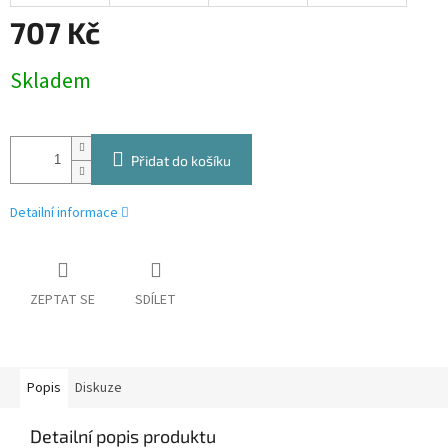
707 Kč
Měrná
Skladem
cena:
Přidat do košíku
Detailní informace
ZEPTAT SE
SDÍLET
Popis
Diskuze
Detailní popis produktu