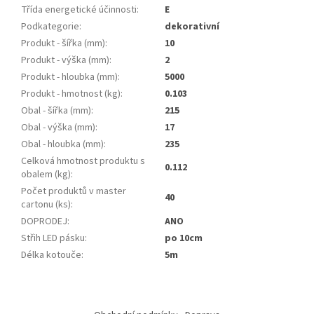
Třída energetické účinnosti
:
E
Podkategorie
:
dekorativní
Produkt - šířka (mm)
:
10
Produkt - výška (mm)
:
2
Produkt - hloubka (mm)
:
5000
Produkt - hmotnost (kg)
:
0.103
Obal - šířka (mm)
:
215
Obal - výška (mm)
:
17
Obal - hloubka (mm)
:
235
Celková hmotnost produktu s
0.112
obalem (kg)
:
Počet produktů v master
40
cartonu (ks)
:
DOPRODEJ
:
ANO
Střih LED pásku
:
po 10cm
Délka kotouče
:
5m
Z
á