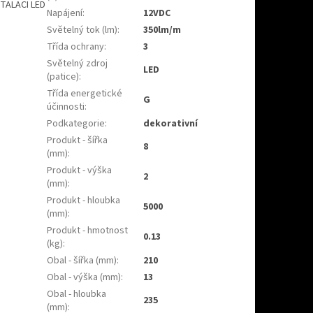
STALACI LED
Napájení
:
12VDC
Světelný tok (lm)
:
350lm/m
Třída ochrany
:
3
Světelný zdroj
LED
(patice)
:
Třída energetické
G
účinnosti
:
Podkategorie
:
dekorativní
Produkt - šířka
8
(mm)
:
Produkt - výška
2
(mm)
:
Produkt - hloubka
5000
(mm)
:
Produkt - hmotnost
0.13
(kg)
:
Obal - šířka (mm)
:
210
Obal - výška (mm)
:
13
Obal - hloubka
235
(mm)
: