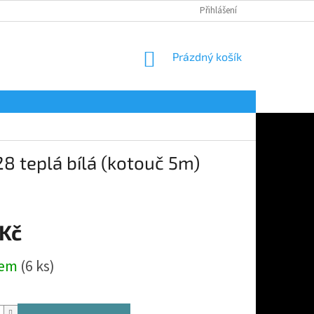
Přihlášení
NÁKUPNÍ
Prázdný košík
KOŠÍK
 teplá bílá (kotouč 5m)
 Kč
dem
(6 ks)