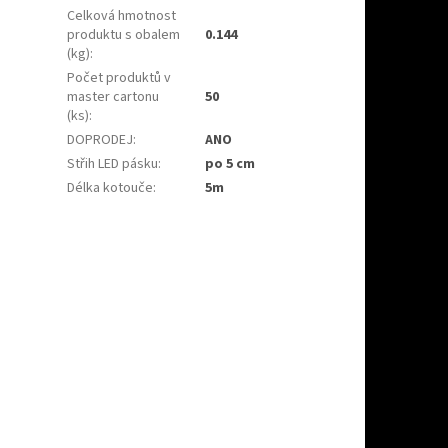
Celková hmotnost
produktu s obalem
0.144
(kg)
:
Počet produktů v
master cartonu
50
(ks)
:
DOPRODEJ
:
ANO
Střih LED pásku
:
po 5 cm
Délka kotouče
:
5m