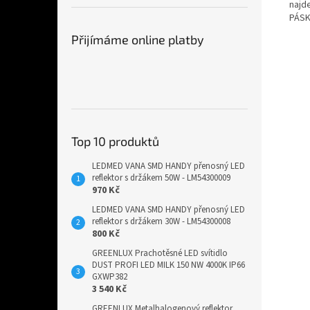
najde
PÁSK
Přijímáme online platby
Top 10 produktů
LEDMED VANA SMD HANDY přenosný LED
reflektor s držákem 50W - LM54300009
970 Kč
LEDMED VANA SMD HANDY přenosný LED
reflektor s držákem 30W - LM54300008
800 Kč
GREENLUX Prachotěsné LED svítidlo
DUST PROFI LED MILK 150 NW 4000K IP66
GXWP382
3 540 Kč
GREENLUX Metalhalogenový reflektor