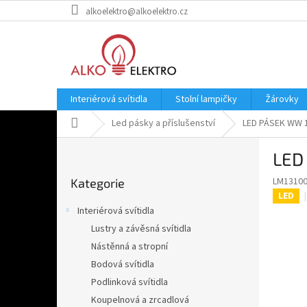
Přejít
alkoelektro@alkoelektro.cz
na
obsah
Interiérová svítidla
Stolní lampičky
Žárovky
Domů
Led pásky a příslušenství
LED PÁSEK WW 12
P
LED
o
Přeskočit
s
LM1310
Kategorie
kategorie
t
LED
r
Interiérová svítidla
a
Lustry a závěsná svítidla
n
Nástěnná a stropní
n
í
Bodová svítidla
p
Podlinková svítidla
a
Koupelnová a zrcadlová