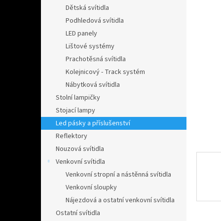
n
Dětská svítidla
e
Podhledová svítidla
l
LED panely
Lištové systémy
Prachotěsná svítidla
Kolejnicový - Track systém
Nábytková svítidla
Stolní lampičky
Stojací lampy
Led pásky a příslušenství
Reflektory
Nouzová svítidla
Venkovní svítidla
Venkovní stropní a nástěnná svítidla
Venkovní sloupky
Nájezdová a ostatní venkovní svítidla
Ostatní svítidla