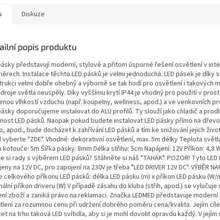
s
Diskuze
ailní popis produktu
ásky představují moderní, stylové a přitom úsporné řešení osvětlení v inte
iérech. Instalace těchto LED pásků je velmi jednoduchá. LED pásek je díky 
trukci velmi dobře ohebný a výborně se tak hodí pro osvětlení i takových m
zdroje světla neuspěly. Díky vyššímu krytí IP44 je vhodný pro použití v pros
enou vlhkostí vzduchu (např. koupelny, wellness, apod.) a ve venkovních pr
ásky doporučujeme instalovat do ALU profilů. Ty slouží jako chladič a prodl
tnost LED pásků. Naopak pokud budete instalovat LED pásky přímo na dřevo
, apod., bude docházet k zahřívání LED pásků a tím ke snižování jejich živo
l vyberte "ZDE". Vhodné: dekorativní osvětlení, max. 5m délky Teplota světla
 kotouče: 5m Šířka pásky: 8mm Délka střihu: 5cm Napájení: 12V Příkon: 4,8 W
te si rady s výběrem LED pásků? Stáhněte si náš "TAHÁK". POZOR! Tyto LED
jeny na 12V DC, pro zapojení na 230V je třeba "LED DRIVER 12V DC". VÝBĚR N
e celkového příkonu LED pásků: délka LED pásku (m) x příkon LED pásku (W/m
ální příkon driveru (W) V případě zásahu do kluba (střih, apod.) se vylučuj
ení zboží a zaniká právo na reklamaci. Značka LEDMED představuje moderní
tlení za rozumnou cenu při udržení dobrého poměru cena/kvalita. Jejím cíl
et na trhu taková LED svítidla, aby si je mohl dovolit opravdu každý. V jejím