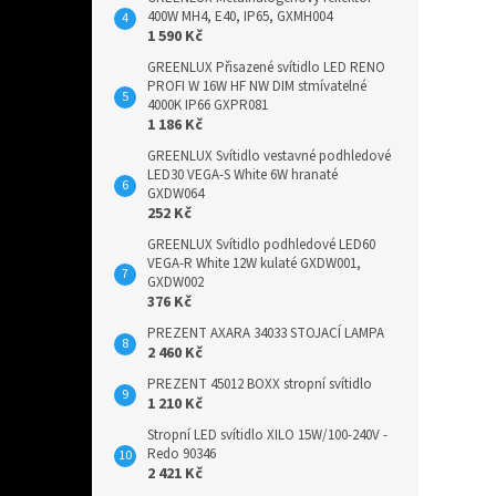
400W MH4, E40, IP65, GXMH004
1 590 Kč
GREENLUX Přisazené svítidlo LED RENO
PROFI W 16W HF NW DIM stmívatelné
4000K IP66 GXPR081
1 186 Kč
GREENLUX Svítidlo vestavné podhledové
LED30 VEGA-S White 6W hranaté
GXDW064
252 Kč
GREENLUX Svítidlo podhledové LED60
VEGA-R White 12W kulaté GXDW001,
GXDW002
376 Kč
PREZENT AXARA 34033 STOJACÍ LAMPA
2 460 Kč
PREZENT 45012 BOXX stropní svítidlo
1 210 Kč
Stropní LED svítidlo XILO 15W/100-240V -
Redo 90346
2 421 Kč