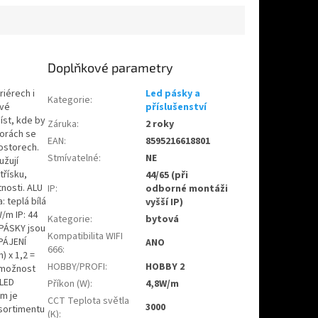
Doplňkové parametry
riérech i
Led pásky a
Kategorie
:
své
příslušenství
íst, kde by
Záruka
:
2 roky
torách se
EAN
:
8595216618801
ostorech.
Stmívatelné
:
NE
užují
třísku,
44/65 (při
tnosti. ALU
IP
:
odborné montáži
: teplá bílá
vyšší IP)
/m IP: 44
Kategorie
:
bytová
 PÁSKY jsou
Kompatibilita WIFI
APÁJENÍ
ANO
666
:
) x 1,2 =
HOBBY/PROFI
:
HOBBY 2
e možnost
 LED
Příkon (W)
:
4,8W/m
em je
CCT Teplota světla
3000
 sortimentu
(K)
: