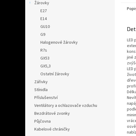
Žárovky
Popi
E27
E14
GU10
Det
G9
LED p
Halogenové žárovky
exter
R7s
kons
jiné 
GX53
zvýš
GX5,3
LED p
Ostatní žárovky
živo
dřevo
Zářivky
profi
Stínidla
Délka
Neví
Příslušenství
napá
Ventilátory a ochlazovače vzduchu
podl
Bezdrátové zvonky
minim
vrác
Půjčovna
osvě
Kabelové chráničky
nabíz