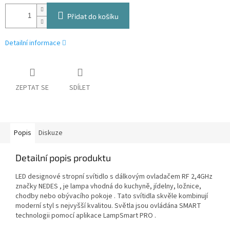
Přidat do košíku
Detailní informace
ZEPTAT SE
SDÍLET
Popis
Diskuze
Detailní popis produktu
LED designové stropní svítidlo s dálkovým ovladačem RF 2,4GHz
značky NEDES , je lampa vhodná do kuchyně, jídelny, ložnice,
chodby nebo obývacího pokoje . Tato svítidla skvěle kombinují
moderní styl s nejvyšší kvalitou. Světla jsou ovládána SMART
technologii pomocí aplikace LampSmart PRO .