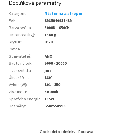
Doplňkové parametry
Kategorie
:
Nástěnná a stropní
EAN
:
8585040917485
Barva světla
:
3000K - 6500K
Hmotnost (kg)
:
1380 g
Krytí IP
:
IP20
Patice
:
Stmívatelné
:
ANO
Světelný tok
:
5000 - 10000
Tvar svítidla
:
jiné
Úhel záření
:
180°
Výkon (W)
:
101 - 150
Životnost
:
30 000h
Spotřeba energie
:
115W
Rozměry
:
550x550x90
Z
á
Obchodní podmínky
Doprava