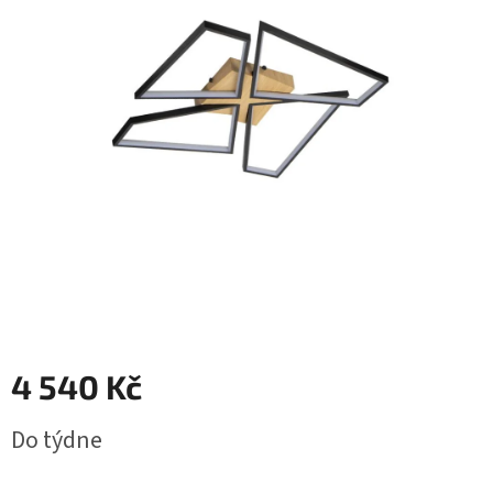
4 540 Kč
Měrná
Do týdne
cena: