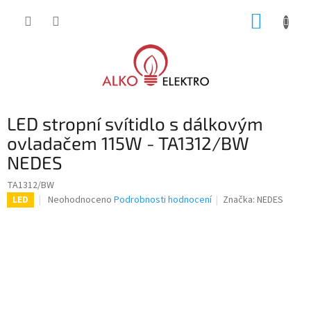
Přejít
NÁKUP
na
obsah
KOŠÍK
LED stropní svítidlo s dálkovým
ovladačem 115W - TA1312/BW
NEDES
TA1312/BW
Průměrné
Neohodnoceno
Podrobnosti hodnocení
Značka:
NEDES
LED
hodnocení
produktu
je
0,0
z
5
hvězdiček.