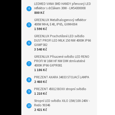
LEDMED VANA SMD HANDY přenosný LED
reflektor s držákem 30W - LM54300008
800 Kč
GREENLUX Metalhalogenový reflektor
400W MH4, E40, IP65, GXMH004
1 590 Kč
GREENLUX Prachotěsné LED svítidlo
DUST PROFI LED MILK 150 NW 4000K IP66
GXWP382
3 540 Kč
GREENLUX Přisazené svítidlo LED RENO
PROFI W 16W HF NW DIM stmívatelné
4000K IP66 GXPR081
1 186 Kč
PREZENT AXARA 34033 STOJACÍ LAMPA
2 460 Kč
PREZENT 45012 BOXX stropní svítidlo
1 210 Kč
Stropní LED svítidlo XILO 15W/100-240V -
Redo 90346
2 421 Kč