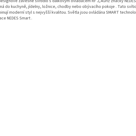
designové závěsné svítidlo s dálkovým ovladačem RF 2,4GHz značky NEDES 
ná do kuchyně, jídelny, ložnice, chodby nebo obývacího pokoje . Tato svíti
inují moderní styl s nejvyšší kvalitou. Světla jsou ovládána SMART technol
kace NEDES Smart .