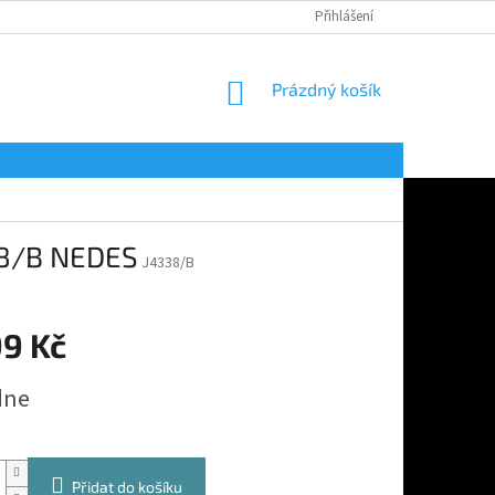
Přihlášení
NÁKUPNÍ
Prázdný košík
KOŠÍK
338/B NEDES
J4338/B
99 Kč
dne
Přidat do košíku