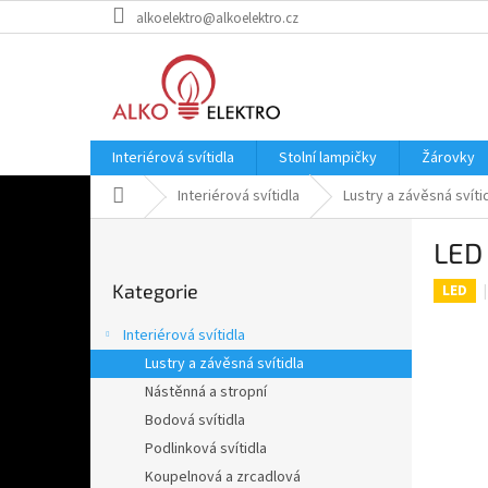
Přejít
alkoelektro@alkoelektro.cz
na
obsah
Interiérová svítidla
Stolní lampičky
Žárovky
Domů
Interiérová svítidla
Lustry a závěsná svíti
P
LED 
o
Přeskočit
s
Kategorie
kategorie
LED
t
r
Interiérová svítidla
a
Lustry a závěsná svítidla
n
Nástěnná a stropní
n
í
Bodová svítidla
p
Podlinková svítidla
a
Koupelnová a zrcadlová