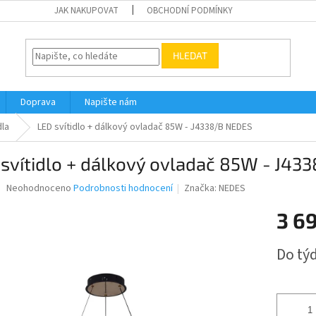
JAK NAKUPOVAT
OBCHODNÍ PODMÍNKY
HLEDAT
Doprava
Napište nám
dla
LED svítidlo + dálkový ovladač 85W - J4338/B NEDES
svítidlo + dálkový ovladač 85W - J4
Průměrné
Neohodnoceno
Podrobnosti hodnocení
Značka:
NEDES
hodnocení
produktu
3 6
je
0,0
Měrná
Do tý
z
cena:
5
hvězdiček.