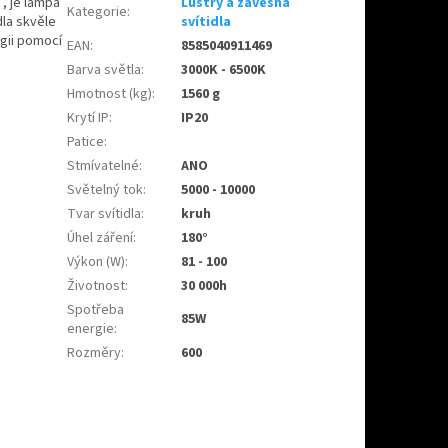
, je lampa
Lustry a závěsná
Kategorie
:
dla skvěle
svítidla
ogii pomocí
EAN
:
8585040911469
Barva světla
:
3000K - 6500K
Hmotnost (kg)
:
1560 g
Krytí IP
:
IP20
Patice
:
Stmívatelné
:
ANO
Světelný tok
:
5000 - 10000
Tvar svítidla
:
kruh
Úhel záření
:
180°
Výkon (W)
:
81 - 100
Životnost
:
30 000h
Spotřeba
85W
energie
:
Rozměry
:
600