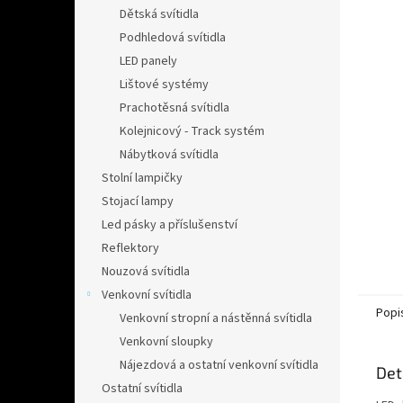
n
Dětská svítidla
e
Podhledová svítidla
l
LED panely
Lištové systémy
Prachotěsná svítidla
Kolejnicový - Track systém
Nábytková svítidla
Stolní lampičky
Stojací lampy
Led pásky a příslušenství
Reflektory
Nouzová svítidla
Venkovní svítidla
Popi
Venkovní stropní a nástěnná svítidla
Venkovní sloupky
Nájezdová a ostatní venkovní svítidla
Det
Ostatní svítidla