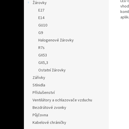
LED 
Žárovky
vhod
E27
komb
apli
E14
GU10
G9
Halogenové žárovky
R7s
GX53
GX5,3
Ostatní žárovky
Zářivky
Stínidla
Příslušenství
Ventilátory a ochlazovače vzduchu
Bezdrátové zvonky
Půjčovna
Kabelové chráničky