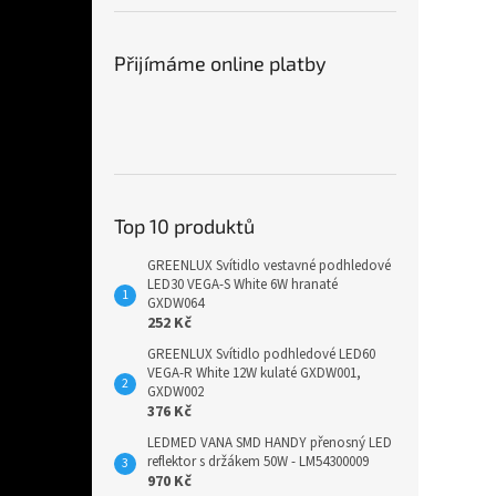
Přijímáme online platby
Top 10 produktů
GREENLUX Svítidlo vestavné podhledové
LED30 VEGA-S White 6W hranaté
GXDW064
252 Kč
GREENLUX Svítidlo podhledové LED60
VEGA-R White 12W kulaté GXDW001,
GXDW002
376 Kč
LEDMED VANA SMD HANDY přenosný LED
reflektor s držákem 50W - LM54300009
970 Kč