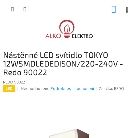
Přejít
NÁKUP
na
obsah
KOŠÍK
Nástěnné LED svítidlo TOKYO
12WSMDLEDEDISON/220-240V -
Redo 90022
REDO 90022
Průměrné
Neohodnoceno
Podrobnosti hodnocení
Značka:
REDO
LED
hodnocení
produktu
je
0,0
z
5
hvězdiček.