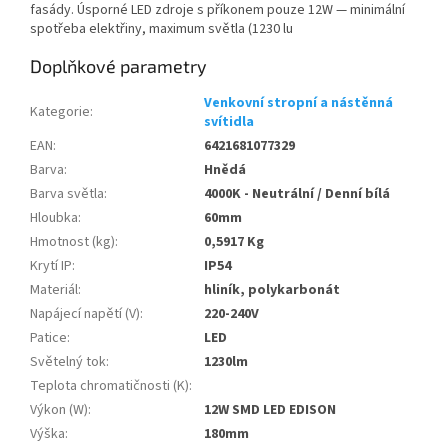
fasády. Úsporné LED zdroje s příkonem pouze 12W — minimální
spotřeba elektřiny, maximum světla (1230 lu
Doplňkové parametry
Venkovní stropní a nástěnná
Kategorie
:
svítidla
EAN
:
6421681077329
Barva
:
Hnědá
Barva světla
:
4000K - Neutrální / Denní bílá
Hloubka
:
60mm
Hmotnost (kg)
:
0,5917 Kg
Krytí IP
:
IP54
Materiál
:
hliník, polykarbonát
Napájecí napětí (V)
:
220-240V
Patice
:
LED
Světelný tok
:
1230lm
Teplota chromatičnosti (K)
:
Výkon (W)
:
12W SMD LED EDISON
Výška
:
180mm