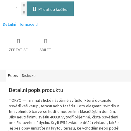
Přidat do košíku
Detailní informace
ZEPTAT SE
SDÍLET
Popis
Diskuze
Detailní popis produktu
TOKYO — minimalistické nástěnné svítidlo, které dokonale
osvětlí váš vstup, terasu nebo fasádu. Toto elegantní svítidlo v
tmavohnědé barvě se hodí k moderním i klasičtějším domům.
Díky neutrálnímu světlu 4000K vytvoří příjemné, čisté osvětlení
bez žlutavého nádychu. Krytí IP54 zvládne déšť i vlhkost, takže
jej bez obav umístíte na krytou terasu, ke vchodům nebo podél