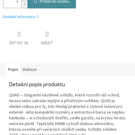
Přidat do košíku
Detailní informace
ZEPTAT SE
SDÍLET
Popis
Diskuze
Detailní popis produktu
QUAD — Elegantní nástěnné svítidlo, které rozsvítí váš vchod,
terasu nebo zahradu teplým a přívětivým světlem. QUAD je
ideální volbou pro ty, kdo hledají praktické a stylové řešení pro
exteriér. Jeho kompaktní rozměry a antracitová barva se vejdou
kamkoliv — k vchodovým dveřím, vedle garáže, na krytou terasu
nebo ke plotě. Teplá bílá 3000K vytvoří útulnou atmosféru,
kterou oceníte při večerních chvílích venku. Svítidlo zvládne