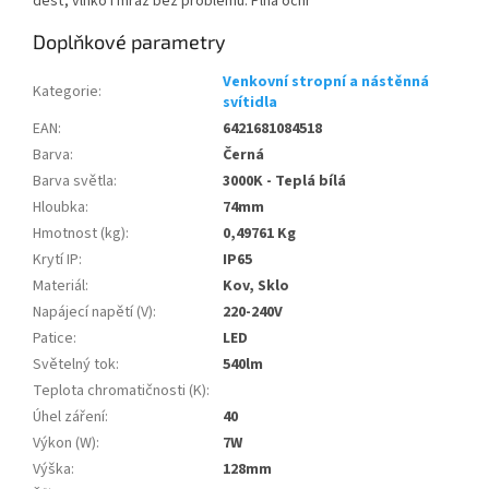
déšť, vlhko i mráz bez problémů. Plná ochr
Doplňkové parametry
Venkovní stropní a nástěnná
Kategorie
:
svítidla
EAN
:
6421681084518
Barva
:
Černá
Barva světla
:
3000K - Teplá bílá
Hloubka
:
74mm
Hmotnost (kg)
:
0,49761 Kg
Krytí IP
:
IP65
Materiál
:
Kov, Sklo
Napájecí napětí (V)
:
220-240V
Patice
:
LED
Světelný tok
:
540lm
Teplota chromatičnosti (K)
:
Úhel záření
:
40
Výkon (W)
:
7W
Výška
:
128mm