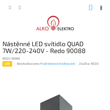
Přejít
NÁKUP
na
obsah
KOŠÍK
Nástěnné LED svítidlo QUAD
7W/220-240V - Redo 90088
REDO 90088
Průměrné
Neohodnoceno
Podrobnosti hodnocení
Značka:
REDO
LED
hodnocení
produktu
je
0,0
z
5
hvězdiček.