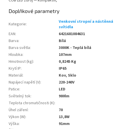
COB LED zdroj — kompaktní,
Doplňkové parametry
Venkovní stropní a nástěnná
Kategorie
:
svítidla
EAN
:
6421681084631
Barva
:
Bílá
Barva světla
:
3000K - Teplá bílá
Hloubka
:
107mm
Hmotnost (kg)
:
0,8245 Kg
Krytí IP
:
IP65
Materiál
:
Kov, Sklo
Napájecí napětí (V)
:
220-240V
Patice
:
LED
Světelný tok
:
980lm
Teplota chromatičnosti (K)
:
Úhel záření
:
70
Výkon (W)
:
13,8W
Výška
:
91mm