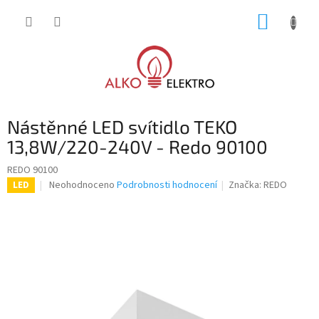
Přejít
NÁKUP
na
obsah
KOŠÍK
Nástěnné LED svítidlo TEKO
13,8W/220-240V - Redo 90100
REDO 90100
Průměrné
Neohodnoceno
Podrobnosti hodnocení
Značka:
REDO
LED
hodnocení
produktu
je
0,0
z
5
hvězdiček.