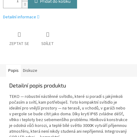
Přidat do košíku
Detailní informace
ZEPTAT SE
SDÍLET
Popis
Diskuze
Detailní popis produktu
TEKO — robustní nástěnné svítidlo, které si poradí s jakýmkoli
počasím a svítí, kam potřebuješ. Toto kompaktní svítidlo je
ideální pro vnější prostory — na terasě, u vchodů, v garáži nebo
v pergole se bude cítit jako doma. Díky krytí IP65 zvládne déšť,
vlhko i teploty bez sebemenšího problému. Hliníková konstrukce
je odolná vůči korozi, a teplé bílé světlo 3000K vytváří příjemnou
atmosféru, která není nikdy studená ani nepříjemná. Integrovaný