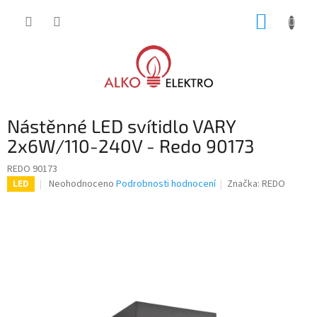
Přejít
NÁKUP
na
obsah
KOŠÍK
Nástěnné LED svítidlo VARY
2x6W/110-240V - Redo 90173
REDO 90173
Průměrné
Neohodnoceno
Podrobnosti hodnocení
Značka:
REDO
LED
hodnocení
produktu
je
0,0
z
5
hvězdiček.