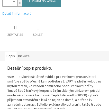
Přidat do košíku
Detailní informace
ZEPTAT SE
SDÍLET
Popis
Diskuze
Detailní popis produktu
VARY — stylové nástěnné svítidlo pro venkovní prostor, které
směřuje světlo přesně kam potřebuješ. VARY je ideální volbou na
krytou terasu, ke vchodu domu nebo podél venkovní stěny.
Tmavě šedý hliníkový korpus s čirým skleným difúzorem působí
moderně a časově bezčasně. Teplé bílé světlo (3000K) vytváří
příjemnou atmosféru a láká se nejen na domě, ale třeba i v
zahradní restauraci. Svítidlo zvládne vlhkost a sníh, takže ti bude