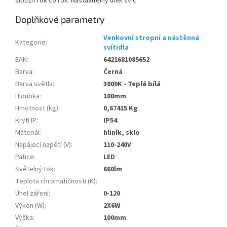
sloužit rok co rok. Nastavitelný úhel svíc
Doplňkové parametry
Venkovní stropní a nástěnná
Kategorie
:
svítidla
EAN
:
6421681085652
Barva
:
Černá
Barva světla
:
3000K - Teplá bílá
Hloubka
:
100mm
Hmotnost (kg)
:
0,67415 Kg
Krytí IP
:
IP54
Materiál
:
hliník, sklo
Napájecí napětí (V)
:
110-240V
Patice
:
LED
Světelný tok
:
660lm
Teplota chromatičnosti (K)
:
Úhel záření
:
0-120
Výkon (W)
:
2X6W
Výška
:
100mm