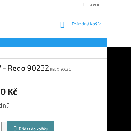
Přihlášení
NÁKUPNÍ
Prázdný košík
KOŠÍK
 - Redo 90232
REDO 90232
50 Kč
 dnů
Přidat do košíku