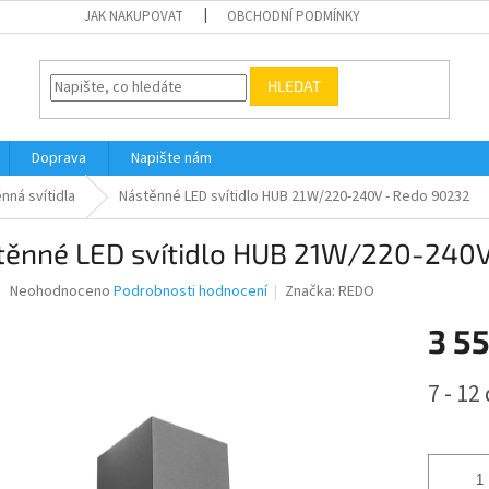
JAK NAKUPOVAT
OBCHODNÍ PODMÍNKY
HLEDAT
Doprava
Napište nám
nná svítidla
Nástěnné LED svítidlo HUB 21W/220-240V - Redo 90232
těnné LED svítidlo HUB 21W/220-240V
Průměrné
Neohodnoceno
Podrobnosti hodnocení
Značka:
REDO
hodnocení
produktu
3 5
je
0,0
Měrná
7 - 12
z
cena:
5
hvězdiček.