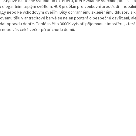
— Stylové nástěnné svítidlo do exteriéru, které zvládne všechno počasí a o
p elegantním teplým světlem. HUB je dělán pro venkovní prostředí — ideální
nду nebo ke vchodovým dveřím. Díky ochrannému skleněnému difuzoru a k
íkovému tělu v antracitové barvě se nejen postará o bezpečné osvětlení, al
dat opravdu dobře. Teplé světlo 3000K vytvoří příjemnou atmosféru, která 
y nebo vás čeká večer při příchodu domů.