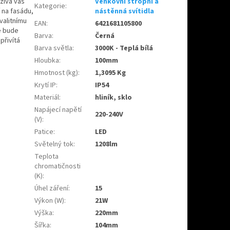
žívá váš
Venkovní stropní a
Kategorie
:
 na fasádu,
nástěnná svítidla
valitnímu
EAN
:
6421681105800
e bude
Barva
:
Černá
přivítá
Barva světla
:
3000K - Teplá bílá
Hloubka
:
100mm
Hmotnost (kg)
:
1,3095 Kg
Krytí IP
:
IP54
Materiál
:
hliník, sklo
Napájecí napětí
220-240V
(V)
:
Patice
:
LED
Světelný tok
:
1208lm
Teplota
chromatičnosti
(K)
:
Úhel záření
:
15
Výkon (W)
:
21W
Výška
:
220mm
Šířka
:
104mm