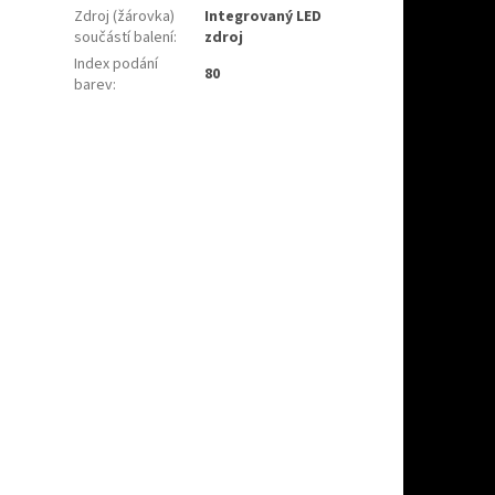
Zdroj (žárovka)
Integrovaný LED
součástí balení
:
zdroj
Index podání
80
barev
: