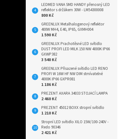
LEDMED VANA SMD HANDY přenosný LED
reflektor s držákem 30W - LM54300008
800 Kč
GREENLUX Metalhalogenový reflektor
400W MH4, E40, IP65, GXMH004
1 590 Kč
GREENLUX Prachotěsné LED svítidlo
DUST PROFI LED MILK 150 NW 4000K IP66
GXWP382
3 540 Kč
GREENLUX Přisazené svítidlo LED RENO
PROFI W 16W HF NW DIM stmívatelné
4000K IP66 GXPR081
1 186 Kč
PREZENT AXARA 34033 STOJACÍ LAMPA
2 460 Kč
PREZENT 45012 BOXX stropní svítidlo
1 210 Kč
Stropní LED svítidlo XILO 15W/100-240V -
Redo 90346
2 421 Kč