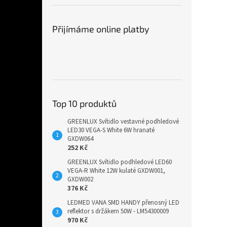
Přijímáme online platby
Top 10 produktů
GREENLUX Svítidlo vestavné podhledové
LED30 VEGA-S White 6W hranaté
GXDW064
252 Kč
GREENLUX Svítidlo podhledové LED60
VEGA-R White 12W kulaté GXDW001,
GXDW002
376 Kč
LEDMED VANA SMD HANDY přenosný LED
reflektor s držákem 50W - LM54300009
970 Kč