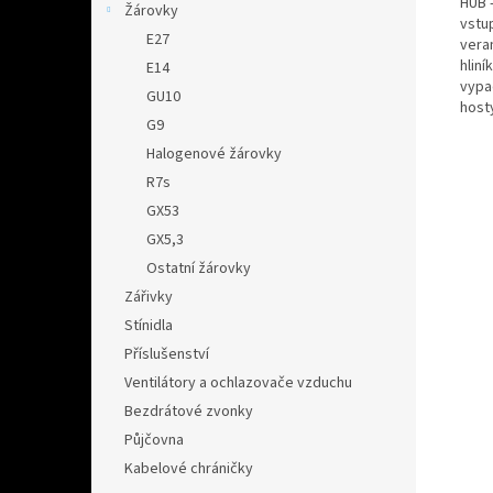
HUB 
Žárovky
vstu
E27
vera
hlin
E14
vypa
GU10
host
G9
Halogenové žárovky
R7s
GX53
GX5,3
Ostatní žárovky
Zářivky
Stínidla
Příslušenství
Ventilátory a ochlazovače vzduchu
Bezdrátové zvonky
Půjčovna
Kabelové chráničky