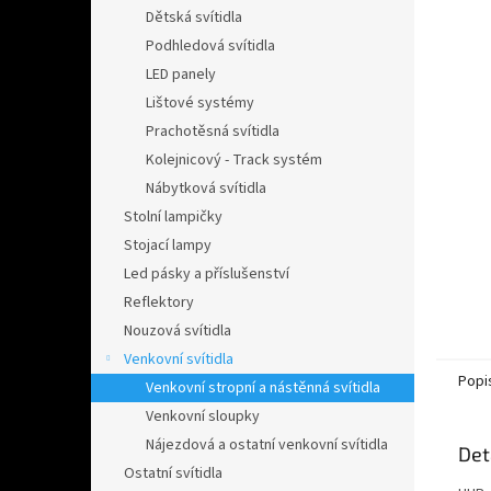
n
Dětská svítidla
e
Podhledová svítidla
l
LED panely
Lištové systémy
Prachotěsná svítidla
Kolejnicový - Track systém
Nábytková svítidla
Stolní lampičky
Stojací lampy
Led pásky a příslušenství
Reflektory
Nouzová svítidla
Venkovní svítidla
Popi
Venkovní stropní a nástěnná svítidla
Venkovní sloupky
Nájezdová a ostatní venkovní svítidla
Det
Ostatní svítidla