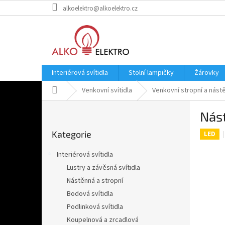
Přejít
alkoelektro@alkoelektro.cz
na
obsah
Interiérová svítidla
Stolní lampičky
Žárovky
Domů
Venkovní svítidla
Venkovní stropní a nástě
P
Nás
o
Přeskočit
s
Kategorie
kategorie
LED
t
r
Interiérová svítidla
a
Lustry a závěsná svítidla
n
Nástěnná a stropní
n
í
Bodová svítidla
p
Podlinková svítidla
a
Koupelnová a zrcadlová