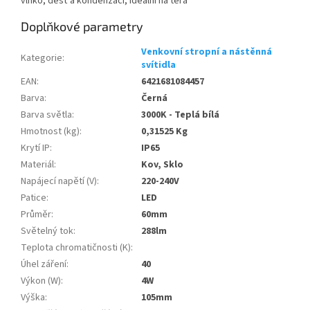
vlhko, déšť a kondenzaci, ideální na tera
Doplňkové parametry
Venkovní stropní a nástěnná
Kategorie
:
svítidla
EAN
:
6421681084457
Barva
:
Černá
Barva světla
:
3000K - Teplá bílá
Hmotnost (kg)
:
0,31525 Kg
Krytí IP
:
IP65
Materiál
:
Kov, Sklo
Napájecí napětí (V)
:
220-240V
Patice
:
LED
Průměr
:
60mm
Světelný tok
:
288lm
Teplota chromatičnosti (K)
:
Úhel záření
:
40
Výkon (W)
:
4W
Výška
:
105mm