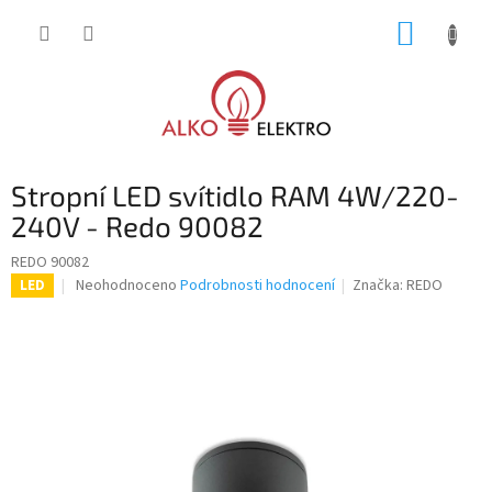
Přejít
NÁKUP
na
obsah
KOŠÍK
Stropní LED svítidlo RAM 4W/220-
240V - Redo 90082
REDO 90082
Průměrné
Neohodnoceno
Podrobnosti hodnocení
Značka:
REDO
LED
hodnocení
produktu
je
0,0
z
5
hvězdiček.