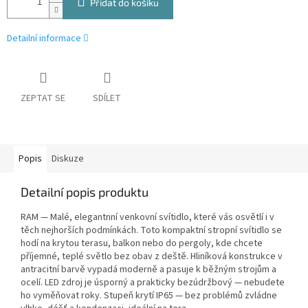
Přidat do košíku
Detailní informace
ZEPTAT SE
SDÍLET
Popis
Diskuze
Detailní popis produktu
RAM — Malé, elegantnní venkovní svítidlo, které vás osvětlí i v
těch nejhorších podmínkách. Toto kompaktní stropní svítidlo se
hodí na krytou terasu, balkon nebo do pergoly, kde chcete
příjemné, teplé světlo bez obav z deště. Hliníková konstrukce v
antracitní barvě vypadá moderně a pasuje k běžným strojům a
ocelí. LED zdroj je úsporný a prakticky bezúdržbový — nebudete
ho vyměňovat roky. Stupeň krytí IP65 — bez problémů zvládne