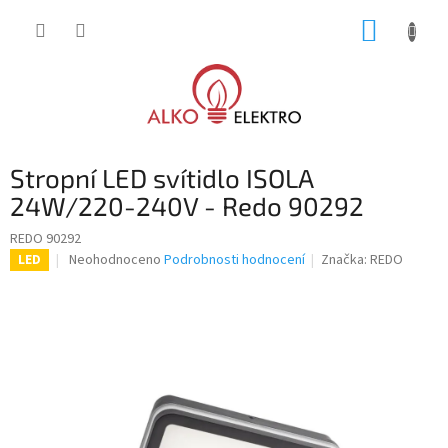
Přejít
NÁKUP
na
obsah
KOŠÍK
Stropní LED svítidlo ISOLA
24W/220-240V - Redo 90292
REDO 90292
Průměrné
Neohodnoceno
Podrobnosti hodnocení
Značka:
REDO
LED
hodnocení
produktu
je
0,0
z
5
hvězdiček.