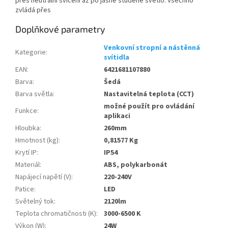
přes neutrální svícení až po jasné studené světlo. Všechno
zvládá přes
Doplňkové parametry
Venkovní stropní a nástěnná
Kategorie
:
svítidla
EAN
:
6421681107880
Barva
:
Šedá
Barva světla
:
Nastavitelná teplota (CCT)
možné použít pro ovládání
Funkce
:
aplikaci
Hloubka
:
260mm
Hmotnost (kg)
:
0,81577 Kg
Krytí IP
:
IP54
Materiál
:
ABS, polykarbonát
Napájecí napětí (V)
:
220-240V
Patice
:
LED
Světelný tok
:
2120lm
Teplota chromatičnosti (K)
:
3000-6500 K
Výkon (W)
:
24W