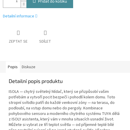
Přidat do košíku
Detailní informace
ZEPTAT SE
SDÍLET
Popis
Diskuze
Detailní popis produktu
ISOLA — chytrý světelný hlídač, který se přizpůsobí vašim
potřebám a vytvoří pocit bezpečí i pohodlí kolem domu. Toto
stropní svítidlo patří do každé venkovní zóny — na terasu, do
podloubí, na vstup domu nebo do pergoly. Kombinace
pohybového sensoru a moderního chytrého systému TUYA dělá
z ISOLY asistenta, který vám v mnoha situacích usnadní život.
Můžete si vybrat ze tří teplot světla — od příjemné teplé bílé