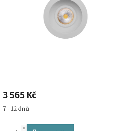
3 565 Kč
Měrná
7 - 12 dnů
cena: