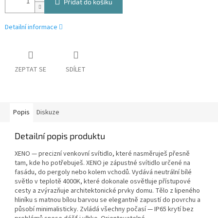
Přidat do košíku
Detailní informace
ZEPTAT SE
SDÍLET
Popis
Diskuze
Detailní popis produktu
XENO — precizní venkovní svítidlo, které nasměruješ přesně
tam, kde ho potřebuješ. XENO je zápustné svítidlo určené na
fasádu, do pergoly nebo kolem vchodů. Vydává neutrální bílé
světlo v teplotě 4000K, které dokonale osvětluje přístupové
cesty a zvýrazňuje architektonické prvky domu. Tělo z lipeného
hliníku s matnou bílou barvou se elegantně zapustí do povrchu a
působí minimalisticky. Zvládá všechny počasí — IP65 krytí bez