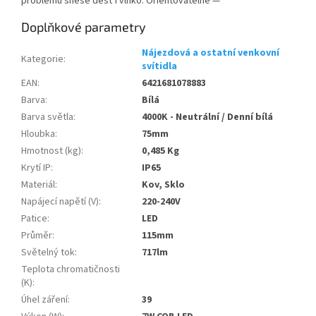
problémů snese déšť i vlhko. Orientovatelné —
Doplňkové parametry
Nájezdová a ostatní venkovní
Kategorie
:
svítidla
EAN
:
6421681078883
Barva
:
Bílá
Barva světla
:
4000K - Neutrální / Denní bílá
Hloubka
:
75mm
Hmotnost (kg)
:
0,485 Kg
Krytí IP
:
IP65
Materiál
:
Kov, Sklo
Napájecí napětí (V)
:
220-240V
Patice
:
LED
Průměr
:
115mm
Světelný tok
:
717lm
Teplota chromatičnosti
(K)
:
Úhel záření
:
39