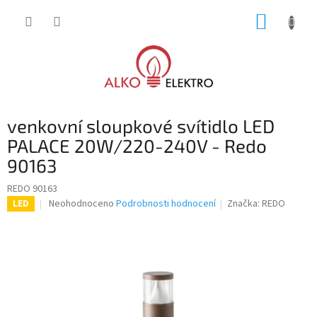
Přejít
NÁKUP
na
obsah
KOŠÍK
venkovní sloupkové svítidlo LED
PALACE 20W/220-240V - Redo
90163
REDO 90163
Průměrné
Neohodnoceno
Podrobnosti hodnocení
Značka:
REDO
LED
hodnocení
produktu
je
0,0
z
5
hvězdiček.