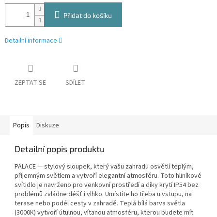
Přidat do košíku
Detailní informace
ZEPTAT SE
SDÍLET
Popis
Diskuze
Detailní popis produktu
PALACE — stylový sloupek, který vašu zahradu osvětlí teplým,
příjemným světlem a vytvoří elegantní atmosféru. Toto hliníkové
svítidlo je navrženo pro venkovní prostředí a díky krytí IP54 bez
problémů zvládne déšť i vlhko. Umístíte ho třeba u vstupu, na
terase nebo podél cesty v zahradě. Teplá bílá barva světla
(3000K) vytvoří útulnou, vítanou atmosféru, kterou budete mít