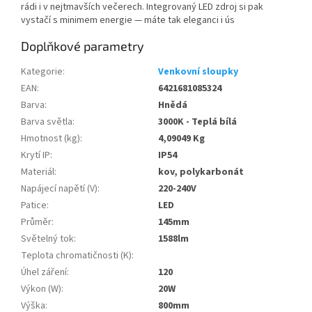
rádi i v nejtmavších večerech. Integrovaný LED zdroj si pak
vystačí s minimem energie — máte tak eleganci i ús
Doplňkové parametry
Kategorie
:
Venkovní sloupky
EAN
:
6421681085324
Barva
:
Hnědá
Barva světla
:
3000K - Teplá bílá
Hmotnost (kg)
:
4,09049 Kg
Krytí IP
:
IP54
Materiál
:
kov, polykarbonát
Napájecí napětí (V)
:
220-240V
Patice
:
LED
Průměr
:
145mm
Světelný tok
:
1588lm
Teplota chromatičnosti (K)
:
Úhel záření
:
120
Výkon (W)
:
20W
Výška
:
800mm