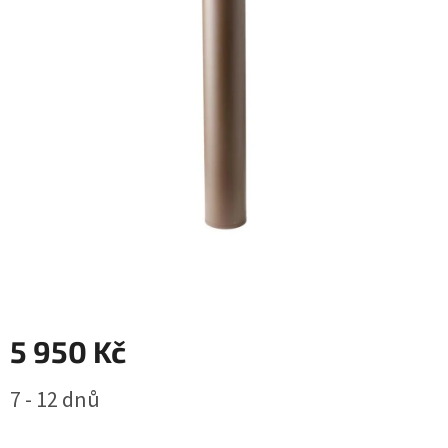
5 950 Kč
Měrná
7 - 12 dnů
cena: