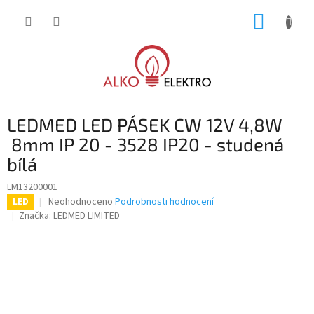
Přejít
NÁKUP
na
obsah
KOŠÍK
LEDMED LED PÁSEK CW 12V 4,8W
8mm IP 20 - 3528 IP20 - studená
bílá
LM13200001
Průměrné
Neohodnoceno
Podrobnosti hodnocení
LED
hodnocení
Značka:
LEDMED LIMITED
produktu
je
0,0
z
5
hvězdiček.