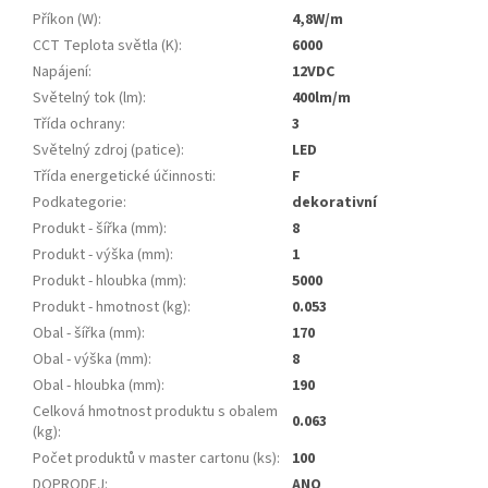
Příkon (W)
:
4,8W/m
CCT Teplota světla (K)
:
6000
Napájení
:
12VDC
Světelný tok (lm)
:
400lm/m
Třída ochrany
:
3
Světelný zdroj (patice)
:
LED
Třída energetické účinnosti
:
F
Podkategorie
:
dekorativní
Produkt - šířka (mm)
:
8
Produkt - výška (mm)
:
1
Produkt - hloubka (mm)
:
5000
Produkt - hmotnost (kg)
:
0.053
Obal - šířka (mm)
:
170
Obal - výška (mm)
:
8
Obal - hloubka (mm)
:
190
Celková hmotnost produktu s obalem
0.063
(kg)
:
Počet produktů v master cartonu (ks)
:
100
DOPRODEJ
:
ANO