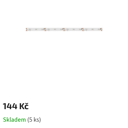
144 Kč
Měrná
Skladem
(5 ks)
cena: