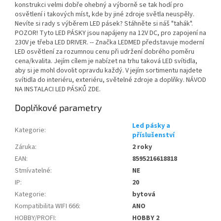
konstrukci velmi dobře ohebný a výborně se tak hodí pro
osvětlení i takových míst, kde by jiné zdroje světla neuspěly.
Nevíte si rady s výběrem LED pásek? Stáhněte si náš "tahák".
POZOR! Tyto LED PÁSKY jsou napájeny na 12V DC, pro zapojení na
230V je třeba LED DRIVER. -- Značka LEDMED představuje moderní
LED osvětlení za rozumnou cenu při udržení dobrého poměru
cena/kvalita. Jejím cílem je nabízet na trhu taková LED svítidla,
aby si je mohl dovolit opravdu každý. V jejím sortimentu najdete
svítidla do interiéru, exteriéru, světelné zdroje a doplňky. NÁVOD
NA INSTALACI LED PÁSKŮ ZDE.
Doplňkové parametry
Led pásky a
Kategorie
:
příslušenství
Záruka
:
2 roky
EAN
:
8595216618818
Stmívatelné
:
NE
IP
:
20
Kategorie
:
bytová
Kompatibilita WIFI 666
:
ANO
HOBBY/PROFI
:
HOBBY 2