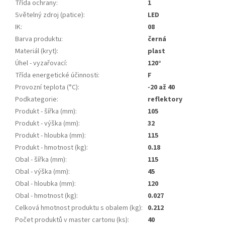
Třída ochrany
:
1
Světelný zdroj (patice)
:
LED
IK
:
08
Barva produktu
:
černá
Materiál (kryt)
:
plast
Úhel - vyzařovací
:
120°
Třída energetické účinnosti
:
F
Provozní teplota (°C)
:
-20 až 40
Podkategorie
:
reflektory
Produkt - šířka (mm)
:
105
Produkt - výška (mm)
:
32
Produkt - hloubka (mm)
:
115
Produkt - hmotnost (kg)
:
0.18
Obal - šířka (mm)
:
115
Obal - výška (mm)
:
45
Obal - hloubka (mm)
:
120
Obal - hmotnost (kg)
:
0.027
Celková hmotnost produktu s obalem (kg)
:
0.212
Počet produktů v master cartonu (ks)
:
40