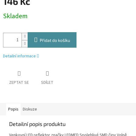
146 Kč
Měrná
Skladem
cena:
Přidat do košíku
Detailní informace
ZEPTAT SE
SDÍLET
Popis
Diskuze
Detailní popis produktu
Venkovní LED reflektor značky LEDMED Spolehlivé SMD čipy Volně