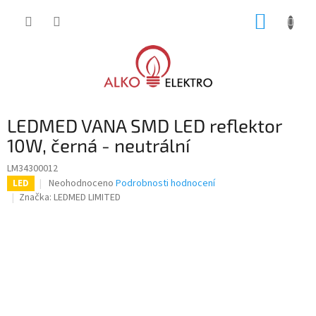
Přejít
NÁKUP
na
obsah
KOŠÍK
LEDMED VANA SMD LED reflektor
10W, černá - neutrální
LM34300012
Průměrné
Neohodnoceno
Podrobnosti hodnocení
LED
hodnocení
Značka:
LEDMED LIMITED
produktu
je
0,0
z
5
hvězdiček.