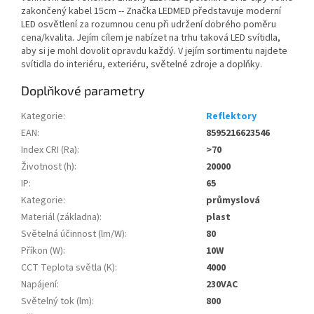
zakončený kabel 15cm -- Značka LEDMED představuje moderní
LED osvětlení za rozumnou cenu při udržení dobrého poměru
cena/kvalita. Jejím cílem je nabízet na trhu taková LED svítidla,
aby si je mohl dovolit opravdu každý. V jejím sortimentu najdete
svítidla do interiéru, exteriéru, světelné zdroje a doplňky.
Doplňkové parametry
Kategorie
:
Reflektory
EAN
:
8595216623546
Index CRI (Ra)
:
>70
Životnost (h)
:
20000
IP
:
65
Kategorie
:
průmyslová
Materiál (základna)
:
plast
Světelná účinnost (lm/W)
:
80
Příkon (W)
:
10W
CCT Teplota světla (K)
:
4000
Napájení
:
230VAC
Světelný tok (lm)
:
800