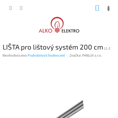
Přejít
NÁKUP
na
obsah
KOŠÍK
LIŠTA pro lištový systém 200 cm
L1-2
Průměrné
Neohodnoceno
Podrobnosti hodnocení
Značka:
PANLUX s.r.o.
hodnocení
produktu
je
0,0
z
5
hvězdiček.