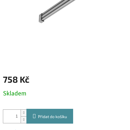
758 Kč
Měrná
Skladem
cena:
Přidat do košíku