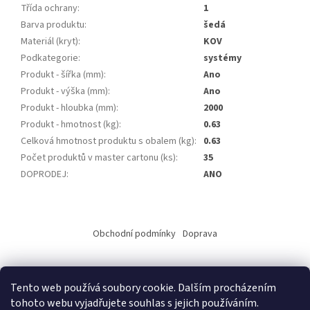
Třída ochrany
:
1
Barva produktu
:
šedá
Materiál (kryt)
:
KOV
Podkategorie
:
systémy
Produkt - šířka (mm)
:
Ano
Produkt - výška (mm)
:
Ano
Produkt - hloubka (mm)
:
2000
Produkt - hmotnost (kg)
:
0.63
Celková hmotnost produktu s obalem (kg)
:
0.63
Počet produktů v master cartonu (ks)
:
35
DOPRODEJ
:
ANO
Z
á
Obchodní podmínky
Doprava
p
a
t
Tento web používá soubory cookie. Dalším procházením
í
tohoto webu vyjadřujete souhlas s jejich používáním.
Vytvořil Shoptet