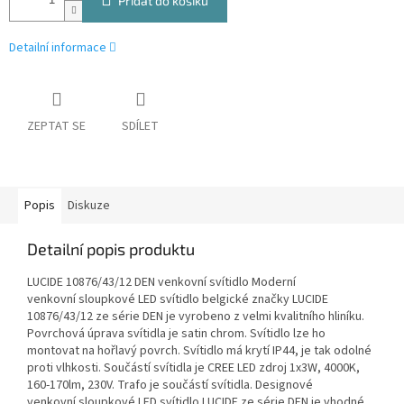
Přidat do košíku
Detailní informace
ZEPTAT SE
SDÍLET
Popis
Diskuze
Detailní popis produktu
LUCIDE 10876/43/12 DEN venkovní svítidlo Moderní
venkovní sloupkové LED svítidlo belgické značky LUCIDE
10876/43/12 ze série DEN je vyrobeno z velmi kvalitního hliníku.
Povrchová úprava svítidla je satin chrom. Svítidlo lze ho
montovat na hořlavý povrch. Svítidlo má krytí IP44, je tak odolné
proti vlhkosti. Součástí svítidla je CREE LED zdroj 1x3W, 4000K,
160-170lm, 230V. Trafo je součástí svítidla. Designové
venkovní sloupkové LED svítidlo LUCIDE ze série DEN je vhodné