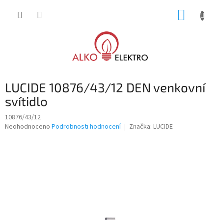
Přejít
NÁKUP
na
obsah
KOŠÍK
LUCIDE 10876/43/12 DEN venkovní
svítidlo
10876/43/12
Průměrné
Neohodnoceno
Podrobnosti hodnocení
Značka:
LUCIDE
hodnocení
produktu
je
0,0
z
5
hvězdiček.