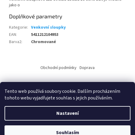
jako o
Doplňkové parametry
Kategorie
:
Venkovní sloupky
EAN
:
5411212104953
Barva2
:
Chromované
Z
á
Obchodní podmínky
Doprava
p
a
t
Tento web používá soubory cookie. Dalším procházením
í
tohoto webu vyjadřujete souhlas s jejich používáním.
Vytvořil Shoptet
Nastavení
Copyright 2026
ALKO elektro s.r.o.
. Všechna práva vyhrazena.
Upravit nastavení cookies
Souhlasím