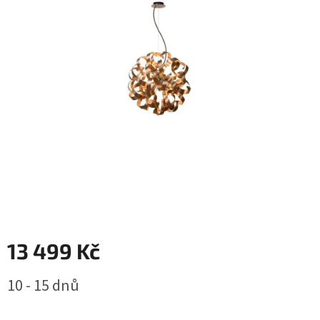
13 499 Kč
Měrná
10 - 15 dnů
cena: