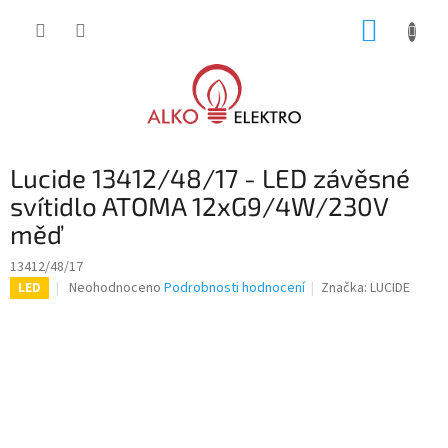
Přejít
NÁKUP
na
obsah
KOŠÍK
Lucide 13412/48/17 - LED závěsné
svítidlo ATOMA 12xG9/4W/230V
měď
13412/48/17
Průměrné
Neohodnoceno
Podrobnosti hodnocení
Značka:
LUCIDE
LED
hodnocení
produktu
je
0,0
z
5
hvězdiček.