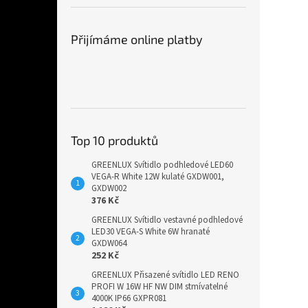
Přijímáme online platby
Top 10 produktů
GREENLUX Svítidlo podhledové LED60
VEGA-R White 12W kulaté GXDW001,
GXDW002
376 Kč
GREENLUX Svítidlo vestavné podhledové
LED30 VEGA-S White 6W hranaté
GXDW064
252 Kč
GREENLUX Přisazené svítidlo LED RENO
PROFI W 16W HF NW DIM stmívatelné
4000K IP66 GXPR081