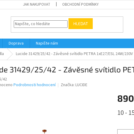
JAK NAKUPOVAT
OBCHODNÍ PODMÍNKY
HLEDAT
Doprava
Napište nám
dla
Lucide 31429/25/42 - Závěsné svítidlo PETRA 1xE27/ESL 24W/230V
ide 31429/25/42 - Závěsné svítidlo 
5/42
né
noceno
Podrobnosti hodnocení
Značka:
LUCIDE
ní
890
u
Měrná
10 - 1
cena:
ek.