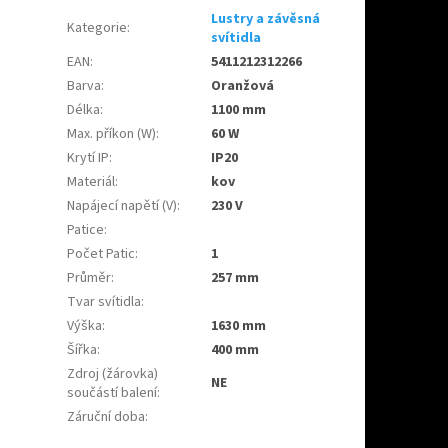
Lustry a závěsná
Kategorie
:
svítidla
EAN
:
5411212312266
Barva
:
Oranžová
Délka
:
1100 mm
Max. příkon (W)
:
60 W
Krytí IP
:
IP20
Materiál
:
kov
Napájecí napětí (V)
:
230 V
Patice
:
Počet Patic
:
1
Průměr
:
257 mm
Tvar svítidla
:
Výška
:
1630 mm
Šířka
:
400 mm
Zdroj (žárovka)
NE
součástí balení
:
Záruční doba
: