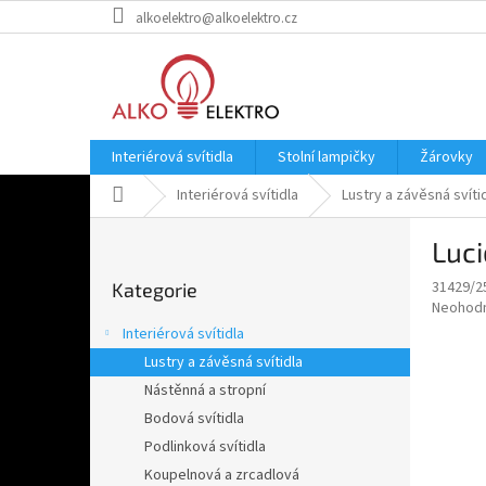
Přejít
alkoelektro@alkoelektro.cz
na
obsah
Interiérová svítidla
Stolní lampičky
Žárovky
Domů
Interiérová svítidla
Lustry a závěsná svíti
P
Luc
o
Přeskočit
s
31429/2
Kategorie
kategorie
t
Průměr
Neohod
r
hodnoce
Interiérová svítidla
a
produkt
Lustry a závěsná svítidla
je
n
0,0
Nástěnná a stropní
n
z
í
Bodová svítidla
5
p
Podlinková svítidla
hvězdič
a
Koupelnová a zrcadlová