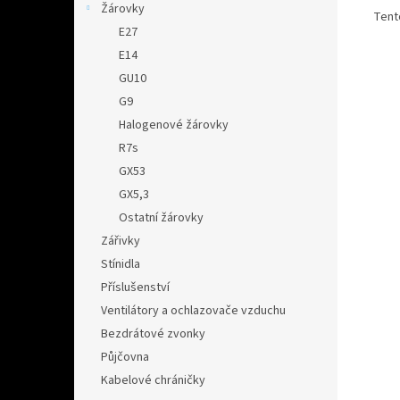
Žárovky
Tento
E27
E14
GU10
G9
Halogenové žárovky
R7s
GX53
GX5,3
Ostatní žárovky
Zářivky
Stínidla
Příslušenství
Ventilátory a ochlazovače vzduchu
Bezdrátové zvonky
Půjčovna
Kabelové chráničky