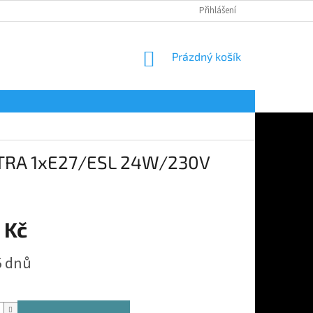
Přihlášení
NÁKUPNÍ
Prázdný košík
KOŠÍK
PETRA 1xE27/ESL 24W/230V
 Kč
5 dnů