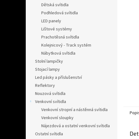
n
Dětská svítidla
e
Podhledová svítidla
l
LED panely
Lištové systémy
Prachotěsná svítidla
Kolejnicový - Track systém
Nábytková svítidla
Stolní lampičky
Stojací lampy
Led pásky a příslušenství
Reflektory
Nouzová svítidla
Venkovní svítidla
Venkovní stropní a nástěnná svítidla
Popi
Venkovní sloupky
Nájezdová a ostatní venkovní svítidla
Det
Ostatní svítidla