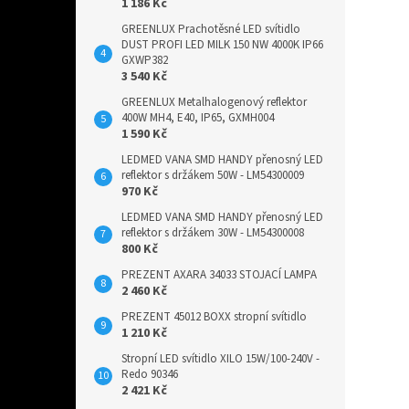
1 186 Kč
GREENLUX Prachotěsné LED svítidlo
DUST PROFI LED MILK 150 NW 4000K IP66
GXWP382
3 540 Kč
GREENLUX Metalhalogenový reflektor
400W MH4, E40, IP65, GXMH004
1 590 Kč
LEDMED VANA SMD HANDY přenosný LED
reflektor s držákem 50W - LM54300009
970 Kč
LEDMED VANA SMD HANDY přenosný LED
reflektor s držákem 30W - LM54300008
800 Kč
PREZENT AXARA 34033 STOJACÍ LAMPA
2 460 Kč
PREZENT 45012 BOXX stropní svítidlo
1 210 Kč
Stropní LED svítidlo XILO 15W/100-240V -
Redo 90346
2 421 Kč