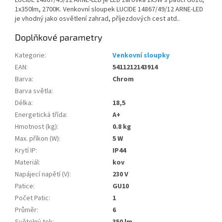
LUCIDE 14867/49/12 ARNE-LED je LED žárovka 1x5W s paticí GU10,
1x350lm, 2700K. Venkovní sloupek LUCIDE 14867/49/12 ARNE-LED
je vhodný jako osvětlení zahrad, příjezdových cest atd..
Doplňkové parametry
Kategorie
:
Venkovní sloupky
EAN
:
5411212143914
Barva
:
Chrom
Barva světla
:
Délka
:
18,5
Energetická třída
:
A+
Hmotnost (kg)
:
0.8 kg
Max. příkon (W)
:
5 W
Krytí IP
:
IP44
Materiál
:
kov
Napájecí napětí (V)
:
230 V
Patice
:
GU10
Počet Patic
:
1
Průměr
:
6