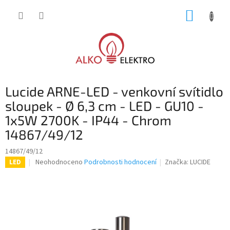
Přejít
NÁKUP
na
obsah
KOŠÍK
Lucide ARNE-LED - venkovní svítidlo
sloupek - Ø 6,3 cm - LED - GU10 -
1x5W 2700K - IP44 - Chrom
14867/49/12
14867/49/12
Průměrné
Neohodnoceno
Podrobnosti hodnocení
Značka:
LUCIDE
LED
hodnocení
produktu
je
0,0
z
5
hvězdiček.