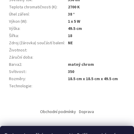
Světelný tok
:
350 lm
Teplota chromatičnosti (K)
:
2700 K
Úhel záření
:
38 °
Výkon (W)
:
1 x 5 W
Výška
:
49.5 cm
Šířka
:
18
Zdroj (žárovka) součástí balení
:
NE
Životnost
:
Záruční doba
:
Barva2
:
matný chrom
Svítivost:
:
350
Rozměry
:
18.5 cm x 18.5 cm x 49.5 cm
Technologie
:
Z
á
Obchodní podmínky
Doprava
p
a
t