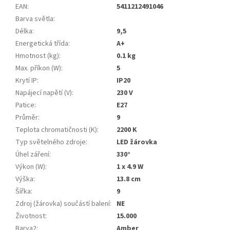
EAN
:
5411212491046
Barva světla
:
Délka
:
9,5
Energetická třída
:
A+
Hmotnost (kg)
:
0.1 kg
Max. příkon (W)
:
5
Krytí IP
:
IP20
Napájecí napětí (V)
:
230 V
Patice
:
E27
Průměr
:
9
Teplota chromatičnosti (K)
:
2200 K
Typ světelného zdroje
:
LED žárovka
Úhel záření
:
330°
Výkon (W)
:
1 x 4.9 W
Výška
:
13.8 cm
Šířka
:
9
Zdroj (žárovka) součástí balení
:
NE
Životnost
:
15.000
Barva2
:
Amber