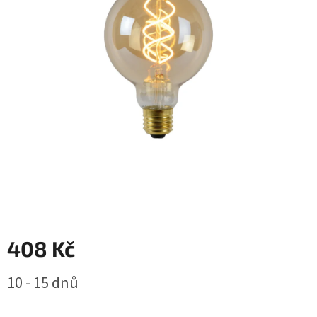
408 Kč
Měrná
10 - 15 dnů
cena: