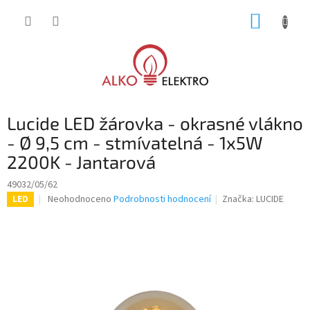
Přejít
NÁKUP
na
obsah
KOŠÍK
Lucide LED žárovka - okrasné vlákno
- Ø 9,5 cm - stmívatelná - 1x5W
2200K - Jantarová
49032/05/62
Průměrné
Neohodnoceno
Podrobnosti hodnocení
Značka:
LUCIDE
LED
hodnocení
produktu
je
0,0
z
5
hvězdiček.