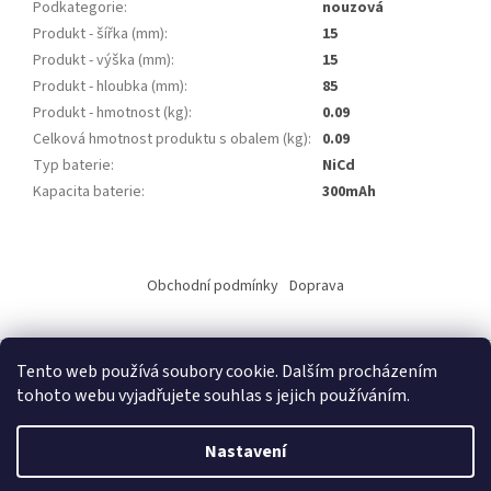
Podkategorie
:
nouzová
Produkt - šířka (mm)
:
15
Produkt - výška (mm)
:
15
Produkt - hloubka (mm)
:
85
Produkt - hmotnost (kg)
:
0.09
Celková hmotnost produktu s obalem (kg)
:
0.09
Typ baterie
:
NiCd
Kapacita baterie
:
300mAh
Z
á
Obchodní podmínky
Doprava
p
a
t
Tento web používá soubory cookie. Dalším procházením
í
tohoto webu vyjadřujete souhlas s jejich používáním.
Vytvořil Shoptet
Nastavení
Copyright 2026
ALKO elektro s.r.o.
. Všechna práva vyhrazena.
Upravit nastavení cookies