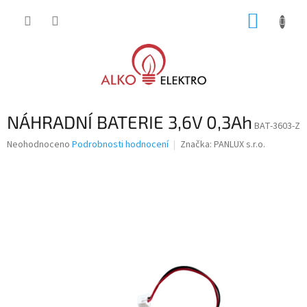
Přejít
NÁKUP
na
obsah
KOŠÍK
NÁHRADNÍ BATERIE 3,6V 0,3Ah
BAT-3603-Z
Průměrné
Neohodnoceno
Podrobnosti hodnocení
Značka:
PANLUX s.r.o.
hodnocení
produktu
je
0,0
z
5
hvězdiček.