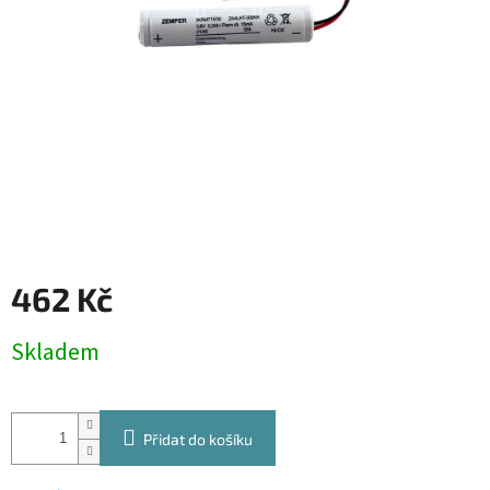
462 Kč
Měrná
Skladem
cena:
Přidat do košíku