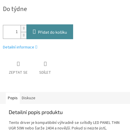
Měrná
Do týdne
cena:
Přidat do košíku
Detailní informace
ZEPTAT SE
SDÍLET
Popis
Diskuze
Detailní popis produktu
Tento driver je kompatibilní výhradně se svítidly LED PANEL THIN
UGR 50W nebo šarže 2404 a novější. Pokud si nejste jistí,