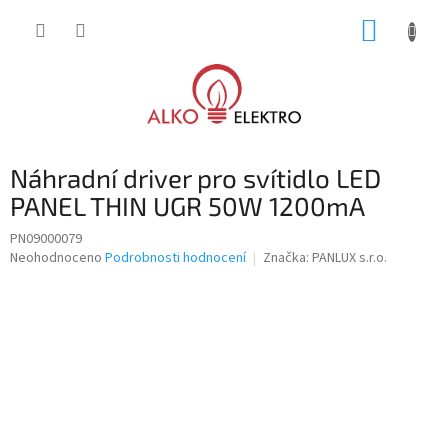
Přejít
NÁKUP
na
obsah
KOŠÍK
Náhradní driver pro svítidlo LED
PANEL THIN UGR 50W 1200mA
PN09000079
Průměrné
Neohodnoceno
Podrobnosti hodnocení
Značka:
PANLUX s.r.o.
hodnocení
produktu
je
0,0
z
5
hvězdiček.