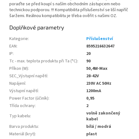
poraďte se před koupí s naším obchodním zástupcem nebo
technickou podporou. !!! Kompatibilita příslušenství se liší napříč
šaržemi. Reálnou kompatibilitu je třeba ověřit s našimi OZ.
Doplňkové parametry
Kategorie
:
Příslušenství
EAN
:
8595216632647
IP
:
20
Tc - max. teplota produktu při Ta (°C)
:
90
Příkon (W)
:
50,4W-Max
SEC_Výstupní napětí
:
28-42V
Napájení
:
230V AC 50Hz
Výstupní napětí
:
1200mA
Power Factor (účiník)
:
0,95
Třída ochrany
:
2
volně zakončený
Typ kabelu
:
kabel
Barva produktu
:
bílá / modrá
Materiál (kryt)
:
plast