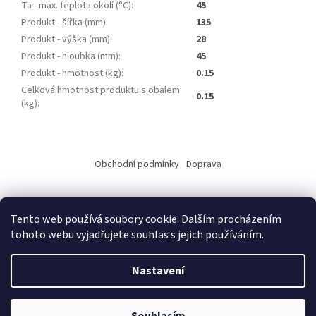
Ta - max. teplota okolí (°C)
:
45
Produkt - šířka (mm)
:
135
Produkt - výška (mm)
:
28
Produkt - hloubka (mm)
:
45
Produkt - hmotnost (kg)
:
0.15
Celková hmotnost produktu s obalem
0.15
(kg)
:
Z
á
Obchodní podmínky
Doprava
p
a
t
Tento web používá soubory cookie. Dalším procházením
í
tohoto webu vyjadřujete souhlas s jejich používáním.
Vytvořil Shoptet
Nastavení
Copyright 2026
ALKO elektro s.r.o.
. Všechna práva vyhrazena.
Upravit nastavení cookies