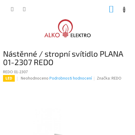
Přejít
NÁKUP
na
obsah
KOŠÍK
Nástěnné / stropní svítidlo PLANA
01-2307 REDO
REDO 01-2307
Průměrné
Neohodnoceno
Podrobnosti hodnocení
Značka:
REDO
LED
hodnocení
produktu
je
0,0
z
5
hvězdiček.