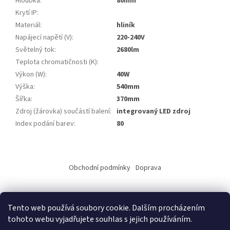
Hloubka
:
80mm
Krytí IP
:
Materiál
:
hliník
Napájecí napětí (V)
:
220-240V
Světelný tok
:
2680lm
Teplota chromatičnosti (K)
:
Výkon (W)
:
40W
Výška
:
540mm
Šířka
:
370mm
Zdroj (žárovka) součástí balení
:
integrovaný LED zdroj
Index podání barev
:
80
Z
á
Obchodní podmínky
Doprava
p
a
t
Tento web používá soubory cookie. Dalším procházením
í
tohoto webu vyjadřujete souhlas s jejich používáním.
Vytvořil Shoptet